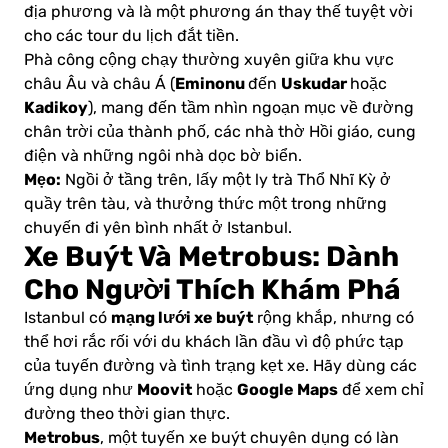
địa phương và là một phương án thay thế tuyệt vời
cho các tour du lịch đắt tiền.
Phà công cộng chạy thường xuyên giữa khu vực
Eminonu
Uskudar
châu Âu và châu Á (
đến
hoặc
Kadikoy
), mang đến tầm nhìn ngoạn mục về đường
chân trời của thành phố, các nhà thờ Hồi giáo, cung
điện và những ngôi nhà dọc bờ biển.
Mẹo:
Ngồi ở tầng trên, lấy một ly trà Thổ Nhĩ Kỳ ở
quầy trên tàu, và thưởng thức một trong những
chuyến đi yên bình nhất ở Istanbul.
Xe Buýt Và Metrobus: Dành
Cho Người Thích Khám Phá
mạng lưới xe buýt
Istanbul có
rộng khắp, nhưng có
thể hơi rắc rối với du khách lần đầu vì độ phức tạp
của tuyến đường và tình trạng kẹt xe. Hãy dùng các
Moovit
Google Maps
ứng dụng như
hoặc
để xem chỉ
đường theo thời gian thực.
Metrobus
, một tuyến xe buýt chuyên dụng có làn