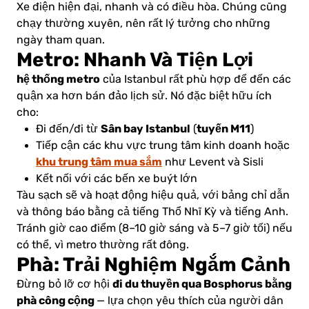
Xe điện hiện đại, nhanh và có điều hòa. Chúng cũng
chạy thường xuyên, nên rất lý tưởng cho những
ngày tham quan.
Metro: Nhanh Và Tiện Lợi
hệ thống metro
của Istanbul rất phù hợp để đến các
quận xa hơn bán đảo lịch sử. Nó đặc biệt hữu ích
cho:
Sân bay Istanbul
tuyến M11
Đi đến/đi từ
(
)
Tiếp cận các khu vực trung tâm kinh doanh hoặc
khu trung tâm mua sắm
như Levent và Sisli
Kết nối với các bến xe buýt lớn
Tàu sạch sẽ và hoạt động hiệu quả, với bảng chỉ dẫn
và thông báo bằng cả tiếng Thổ Nhĩ Kỳ và tiếng Anh.
Tránh giờ cao điểm (8–10 giờ sáng và 5–7 giờ tối) nếu
có thể, vì metro thường rất đông.
Phà: Trải Nghiệm Ngắm Cảnh
đi du thuyền qua Bosphorus bằng
Đừng bỏ lỡ cơ hội
phà công cộng
— lựa chọn yêu thích của người dân