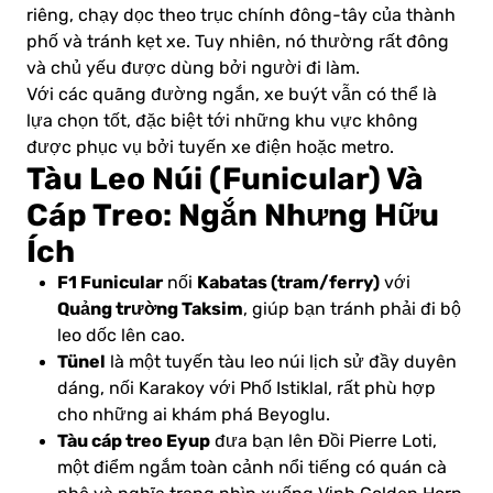
riêng, chạy dọc theo trục chính đông-tây của thành
phố và tránh kẹt xe. Tuy nhiên, nó thường rất đông
và chủ yếu được dùng bởi người đi làm.
Với các quãng đường ngắn, xe buýt vẫn có thể là
lựa chọn tốt, đặc biệt tới những khu vực không
được phục vụ bởi tuyến xe điện hoặc metro.
Tàu Leo Núi (Funicular) Và
Cáp Treo: Ngắn Nhưng Hữu
Ích
F1 Funicular
Kabatas (tram/ferry)
nối
với
Quảng trường Taksim
, giúp bạn tránh phải đi bộ
leo dốc lên cao.
Tünel
là một tuyến tàu leo núi lịch sử đầy duyên
dáng, nối Karakoy với Phố Istiklal, rất phù hợp
cho những ai khám phá Beyoglu.
Tàu cáp treo Eyup
đưa bạn lên Đồi Pierre Loti,
một điểm ngắm toàn cảnh nổi tiếng có quán cà