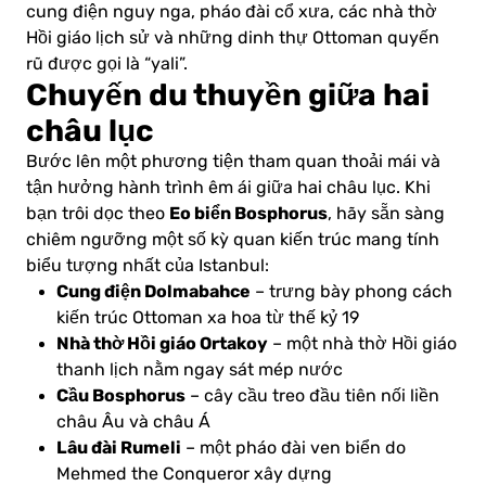
cung điện nguy nga, pháo đài cổ xưa, các nhà thờ
Hồi giáo lịch sử và những dinh thự Ottoman quyến
rũ được gọi là “yali”.
Chuyến du thuyền giữa hai
châu lục
Bước lên một phương tiện tham quan thoải mái và
tận hưởng hành trình êm ái giữa hai châu lục. Khi
Eo biển Bosphorus
bạn trôi dọc theo
, hãy sẵn sàng
chiêm ngưỡng một số kỳ quan kiến trúc mang tính
biểu tượng nhất của Istanbul:
Cung điện Dolmabahce
– trưng bày phong cách
kiến trúc Ottoman xa hoa từ thế kỷ 19
Nhà thờ Hồi giáo Ortakoy
– một nhà thờ Hồi giáo
thanh lịch nằm ngay sát mép nước
Cầu Bosphorus
– cây cầu treo đầu tiên nối liền
châu Âu và châu Á
Lâu đài Rumeli
– một pháo đài ven biển do
Mehmed the Conqueror xây dựng