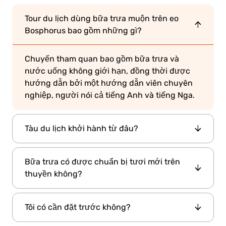
Tour du lịch dùng bữa trưa muộn trên eo
Bosphorus bao gồm những gì?
Chuyến tham quan bao gồm bữa trưa và
nước uống không giới hạn, đồng thời được
hướng dẫn bởi một hướng dẫn viên chuyên
nghiệp, người nói cả tiếng Anh và tiếng Nga.
Tàu du lịch khởi hành từ đâu?
Bến Kabatas.
Tàu du lịch khởi hành từ
Việc
Bữa trưa có được chuẩn bị tươi mới trên
lên tàu diễn ra qua cổng Turkish Petroleum,
thuyền không?
nằm ngay phía sau quầy Dentur Port Kiosk. Vui
15:30.
lòng đến trước tại tàu lúc
Vâng, tất cả các bữa ăn đều được chuẩn bị
Tôi có cần đặt trước không?
tươi mới hằng ngày. Nếu khách có bất kỳ dị