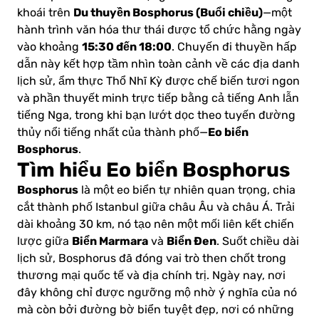
Du thuyền Bosphorus (Buổi chiều)
khoái trên
—một
hành trình văn hóa thư thái được tổ chức hằng ngày
15:30 đến 18:00
vào khoảng
. Chuyến đi thuyền hấp
dẫn này kết hợp tầm nhìn toàn cảnh về các địa danh
lịch sử, ẩm thực Thổ Nhĩ Kỳ được chế biến tươi ngon
và phần thuyết minh trực tiếp bằng cả tiếng Anh lẫn
tiếng Nga, trong khi bạn lướt dọc theo tuyến đường
Eo biển
thủy nổi tiếng nhất của thành phố—
Bosphorus
.
Tìm hiểu Eo biển Bosphorus
Bosphorus
là một eo biển tự nhiên quan trọng, chia
cắt thành phố Istanbul giữa châu Âu và châu Á. Trải
dài khoảng 30 km, nó tạo nên một mối liên kết chiến
Biển Marmara
Biển Đen
lược giữa
và
. Suốt chiều dài
lịch sử, Bosphorus đã đóng vai trò then chốt trong
thương mại quốc tế và địa chính trị. Ngày nay, nơi
đây không chỉ được ngưỡng mộ nhờ ý nghĩa của nó
mà còn bởi đường bờ biển tuyệt đẹp, nơi có những