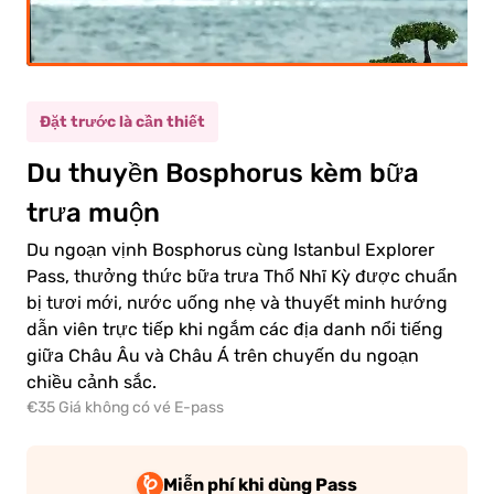
Đặt trước là cần thiết
ười
ưởng
(12+)
Du thuyền Bosphorus kèm bữa
ành
trưa muộn
ẻ
(5-
Du ngoạn vịnh Bosphorus cùng Istanbul Explorer
m
11)
Pass, thưởng thức bữa trưa Thổ Nhĩ Kỳ được chuẩn
bị tươi mới, nước uống nhẹ và thuyết minh hướng
dẫn viên trực tiếp khi ngắm các địa danh nổi tiếng
ười
giữa Châu Âu và Châu Á trên chuyến du ngoạn
0.00€
ưởng
chiều cảnh sắc.
ành
€35 Giá không có vé E-pass
0.00€
ẻ em
Miễn phí khi dùng Pass