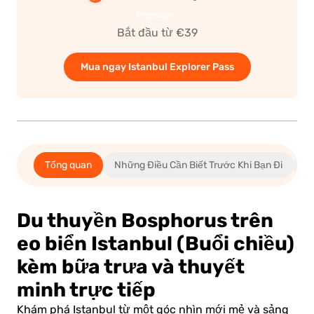
Premium
Bắt đầu từ €39
Mua ngay Istanbul Explorer Pass
tới
anh
án
Tổng quan
Những Điều Cần Biết Trước Khi Bạn Đi
G
Du thuyền Bosphorus trên
eo biển Istanbul (Buổi chiều)
kèm bữa trưa và thuyết
minh trực tiếp
Khám phá Istanbul từ một góc nhìn mới mẻ và sảng