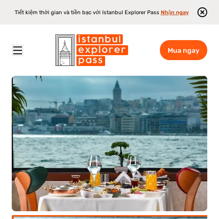
Tiết kiệm thời gian và tiền bạc với Istanbul Explorer Pass
Nhận ngay
Mua ngay
Istanbul Explorer Pass
\
Điểm tham quan
\
Du thuyền Bosphorus kèm bữa trưa muộn