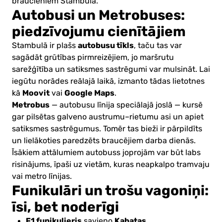
braucieniem Stambulā.
Autobusi un Metrobuses:
piedzīvojumu cienītājiem
autobusu tīkls
Stambulā ir plašs
, taču tas var
sagādāt grūtības pirmreizējiem, jo maršrutu
sarežģītība un satiksmes sastrēgumi var mulsināt. Lai
iegūtu norādes reālajā laikā, izmanto tādas lietotnes
Moovit
Google Maps
kā
vai
.
Metrobus
— autobusu līnija speciālajā joslā — kursē
gar pilsētas galveno austrumu–rietumu asi un apiet
satiksmes sastrēgumus. Tomēr tas bieži ir pārpildīts
un lielākoties paredzēts braucējiem darba dienās.
Īsākiem attālumiem autobuss joprojām var būt labs
risinājums, īpaši uz vietām, kuras neapkalpo tramvaju
vai metro līnijas.
Funikulāri un trošu vagoniņi:
īsi, bet noderīgi
F1 funikulieris
Kabatas
savieno