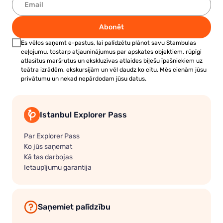
Abonēt
Es vēlos saņemt e-pastus, lai palīdzētu plānot savu Stambulas
ceļojumu, tostarp atjauninājumus par apskates objektiem, rūpīgi
atlasītus maršrutus un ekskluzīvas atlaides biļešu īpašniekiem uz
teātra izrādēm, ekskursijām un vēl daudz ko citu. Mēs cienām jūsu
privātumu un nekad nepārdodam jūsu datus.
Istanbul Explorer Pass
Par Explorer Pass
Ko jūs saņemat
Kā tas darbojas
Ietaupījumu garantija
Saņemiet palīdzību