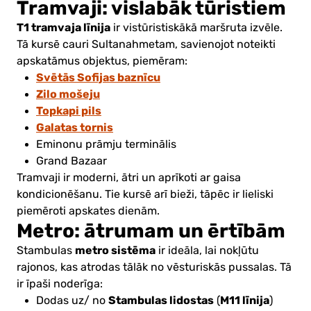
Tramvaji: vislabāk tūristiem
T1 tramvaja līnija
ir vistūristiskākā maršruta izvēle.
Tā kursē cauri Sultanahmetam, savienojot noteikti
apskatāmus objektus, piemēram:
Svētās Sofijas baznīcu
Zilo mošeju
Topkapi pils
Galatas tornis
Eminonu prāmju terminālis
Grand Bazaar
Tramvaji ir moderni, ātri un aprīkoti ar gaisa
kondicionēšanu. Tie kursē arī bieži, tāpēc ir lieliski
piemēroti apskates dienām.
Metro: ātrumam un ērtībām
metro sistēma
Stambulas
ir ideāla, lai nokļūtu
rajonos, kas atrodas tālāk no vēsturiskās pussalas. Tā
ir īpaši noderīga:
Stambulas lidostas
M11 līnija
Dodas uz/ no
(
)