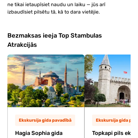
ne tikai ietaupīsiet naudu un laiku — jūs arī
izbaudīsiet pilsētu tā, kā to dara vietējie.
Bezmaksas ieeja Top Stambulas
Atrakcijās
Ekskursija gida pavadībā
Ekskursija gida pav
Hagia Sophia gida
Topkapi pils eksk