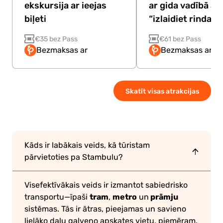
ekskursija ar ieejas
ar gida vadībā ar 
biļeti
“izlaidiet rindas”
€35 bez Pass
€61 bez Pass
Bezmaksas ar
Bezmaksas ar P
Skatīt visas atrakcijas
Kāds ir labākais veids, kā tūristam
pārvietoties pa Stambulu?
Visefektīvākais veids ir izmantot sabiedrisko
tram
metro
prāmju
transportu—īpaši
,
un
sistēmas. Tās ir ātras, pieejamas un savieno
lielāko daļu galveno apskates vietu, piemēram,