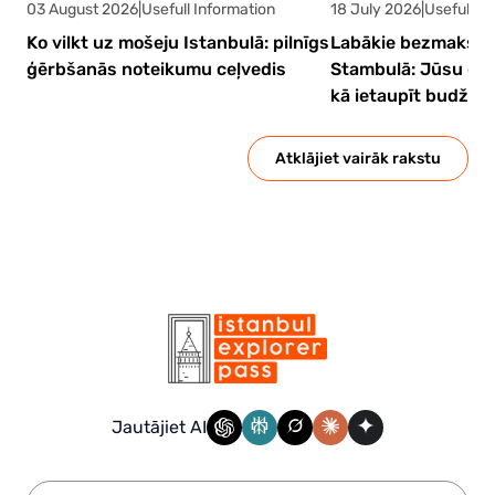
03 August 2026
|
Usefull Information
18 July 2026
|
Usefull In
Ko vilkt uz mošeju Istanbulā: pilnīgs
Labākie bezmaksa
ģērbšanās noteikumu ceļvedis
Stambulā: Jūsu galī
kā ietaupīt budžet
Atklājiet vairāk rakstu
Jautājiet AI