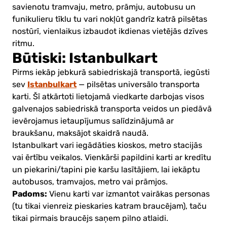
savienotu tramvaju, metro, prāmju, autobusu un
funikulieru tīklu tu vari nokļūt gandrīz katrā pilsētas
nostūrī, vienlaikus izbaudot ikdienas vietējās dzīves
ritmu.
Būtiski: Istanbulkart
Pirms iekāp jebkurā sabiedriskajā transportā, iegūsti
Istanbulkart
sev
— pilsētas universālo transporta
karti. Šī atkārtoti lietojamā viedkarte darbojas visos
galvenajos sabiedriskā transporta veidos un piedāvā
ievērojamus ietaupījumus salīdzinājumā ar
braukšanu, maksājot skaidrā naudā.
Istanbulkart vari iegādāties kioskos, metro stacijās
vai ērtību veikalos. Vienkārši papildini karti ar kredītu
un piekarini/tapini pie karšu lasītājiem, lai iekāptu
autobusos, tramvajos, metro vai prāmjos.
Padoms:
Vienu karti var izmantot vairākas personas
(tu tikai vienreiz pieskaries katram braucējam), taču
tikai pirmais braucējs saņem pilno atlaidi.