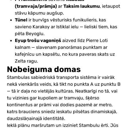
(tramvaja/prāmja)
Taksim laukumu
ar
, ietaupot
stāvu kāpumu augšup.
Tünel
ir burvīgs vēsturisks funikulieris, kas
savieno Karakoy ar Istiklal ielu — lieliski tiem, kas
pēta Beyoglu.
Eyup trošu vagoniņš
aizved līdz Pierre Loti
kalnam — slavenam panorāmas punktam ar
kafejnīcu un kapsētu, no kura paveras skats uz
Zelta ragu.
Nobeiguma domas
Stambulas sabiedriskā transporta sistēma ir vairāk
nekā vienkāršs veids, kā tikt no punkta A uz punktu B
— tā ir daļa no vietējās kultūras. Neatkarīgi no tā, vai
tu vizinies gar kupoliem ar tramvaju, šķērso
kontinentus ar prāmi vai dodies pazemē ar metro,
katrs brauciens sniedz ieskatu pilsētas dinamiskajā,
daudzslāņainajā identitātē.
Ieklā plānu maršrutam un izziniet Stambulu ērti. Jūs