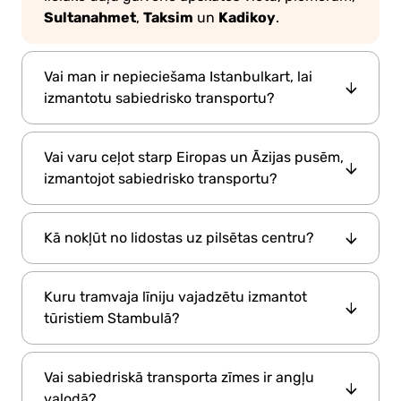
Sultanahmet
Taksim
Kadikoy
,
un
.
Vai man ir nepieciešama Istanbulkart, lai
izmantotu sabiedrisko transportu?
Istanbulkart
Jā,
ir būtiska. Tā nodrošina
Vai varu ceļot starp Eiropas un Āzijas pusēm,
piekļuvi visiem galvenajiem transporta
izmantojot sabiedrisko transportu?
tramvajs
metro
prāmis
autobuss
veidiem (
,
,
,
,
funikulieris
) un piedāvā atlaides biļetēm.
prl> prl> prl>Fēriji
Jā!
ir visgleznainākais
Vienu karti var izmantot vairāki cilvēki.
Kā nokļūt no lidostas uz pilsētas centru?
Bospora
metro
veids, kā šķērsot
, savukārt
un
Marmaray
vilcieni arī savieno abas puses
Istanbul Airport
M11 metro līniju no
, lai
pazemē. Stambulas sabiedriskā sistēma ir
Kuru tramvaja līniju vajadzētu izmantot
nokļūtu pilsētas centrālajās daļās, vai izmantot
pilnībā integrēta pāri kontinentiem.
tūristiem Stambulā?
Havaist
Sabiha
tādus autobusus kā
. No
Gokcen Airport,
Havabus
izmantojiet
vai
T1 tram
Līnija
ir ideāla. Tā kursē caur
sabiedriskos autobusus ar pārsēšanās
Vai sabiedriskā transporta zīmes ir angļu
galvenajām tūristu apskates vietām, tostarp
iespējām.
valodā?