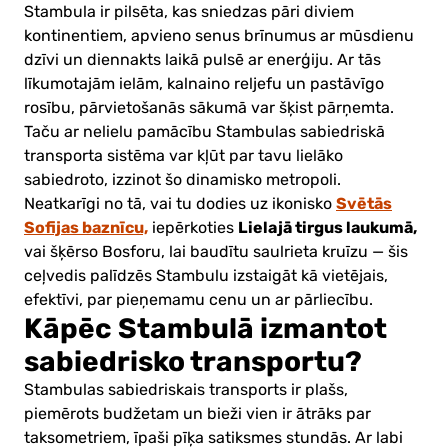
Stambula ir pilsēta, kas sniedzas pāri diviem
kontinentiem, apvieno senus brīnumus ar mūsdienu
dzīvi un diennakts laikā pulsē ar enerģiju. Ar tās
līkumotajām ielām, kalnaino reljefu un pastāvīgo
rosību, pārvietošanās sākumā var šķist pārņemta.
Taču ar nelielu pamācību Stambulas sabiedriskā
transporta sistēma var kļūt par tavu lielāko
sabiedroto, izzinot šo dinamisko metropoli.
Svētās
Neatkarīgi no tā, vai tu dodies uz ikonisko
Sofijas baznīcu,
Lielajā tirgus laukumā,
iepērkoties
vai šķērso Bosforu, lai baudītu saulrieta kruīzu — šis
ceļvedis palīdzēs Stambulu izstaigāt kā vietējais,
efektīvi, par pieņemamu cenu un ar pārliecību.
Kāpēc Stambulā izmantot
sabiedrisko transportu?
Stambulas sabiedriskais transports ir plašs,
piemērots budžetam un bieži vien ir ātrāks par
taksometriem, īpaši pīķa satiksmes stundās. Ar labi