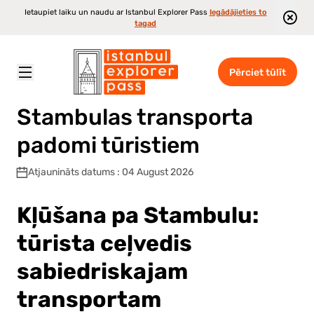
Ietaupiet laiku un naudu ar Istanbul Explorer Pass
Iegādājieties to
tagad
Pērciet tūlīt
Istanbul Explorer Pass
\
Blog
\
Stambulas transporta padomi tūristiem
Stambulas transporta
padomi tūristiem
Atjaunināts datums : 04 August 2026
Kļūšana pa Stambulu:
tūrista ceļvedis
sabiedriskajam
transportam