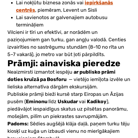
iepirkšanās
Lai nokļūtu biznesa zonās vai
centrēs
, piemēram, Levent un Sisli
Lai savienotos ar galvenajiem autobusu
termināļiem
Vilcieni ir tīri un efektīvi, ar norādēm un
paziņojumiem gan turku, gan angļu valodā. Centies
izvairīties no sastrēgumu stundām (8–10 no rīta un
5–7 vakarā), jo metro var būt ļoti pārpildīts.
Prāmji: ainaviska pieredze
ar publisko prāmi
Neaizmirsti izmantot iespēju
doties kruīzā pa Bosforu
— vietējo iemīļota izvēle un
lieliska alternatīva dārgām ekskursijām.
Publiskie prāmji bieži kursē starp Eiropas un Āzijas
Eminonu
Uskudar
Kadikoy
pusēm (
līdz
vai
),
piedāvājot iespaidīgus skatus uz pilsētas panorāmu,
mošejām, pilīm un piekrastes savrupmājām.
Padoms:
Sēdies augšējā klāja daļā, paņem turku tēju
kiosķī uz kuģa un izbaudi vienu no mierīgākajiem