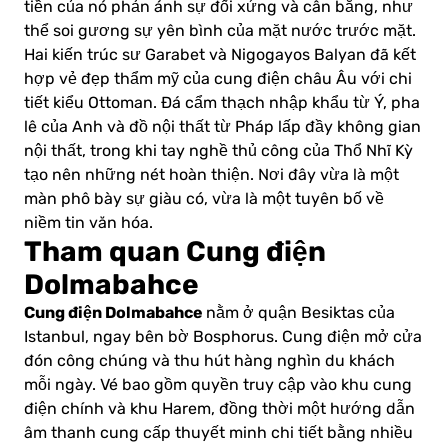
tiền của nó phản ánh sự đối xứng và cân bằng, như
thể soi gương sự yên bình của mặt nước trước mặt.
Hai kiến trúc sư Garabet và Nigogayos Balyan đã kết
hợp vẻ đẹp thẩm mỹ của cung điện châu Âu với chi
tiết kiểu Ottoman. Đá cẩm thạch nhập khẩu từ Ý, pha
lê của Anh và đồ nội thất từ Pháp lấp đầy không gian
nội thất, trong khi tay nghề thủ công của Thổ Nhĩ Kỳ
tạo nên những nét hoàn thiện. Nơi đây vừa là một
màn phô bày sự giàu có, vừa là một tuyên bố về
niềm tin văn hóa.
Tham quan Cung điện
Dolmabahce
Cung điện Dolmabahce
nằm ở quận Besiktas của
Istanbul, ngay bên bờ Bosphorus. Cung điện mở cửa
đón công chúng và thu hút hàng nghìn du khách
mỗi ngày. Vé bao gồm quyền truy cập vào khu cung
điện chính và khu Harem, đồng thời một hướng dẫn
âm thanh cung cấp thuyết minh chi tiết bằng nhiều