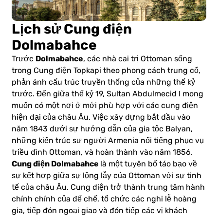
Lịch sử Cung điện
Dolmabahce
Dolmabahce
Trước
, các nhà cai trị Ottoman sống
trong Cung điện Topkapi theo phong cách trung cổ,
phản ánh cấu trúc truyền thống của những thế kỷ
trước. Đến giữa thế kỷ 19, Sultan Abdulmecid I mong
muốn có một nơi ở mới phù hợp với các cung điện
hiện đại của châu Âu. Việc xây dựng bắt đầu vào
năm 1843 dưới sự hướng dẫn của gia tộc Balyan,
những kiến trúc sư người Armenia nổi tiếng phục vụ
triều đình Ottoman, và hoàn thành vào năm 1856.
Cung điện Dolmabahce
là một tuyên bố táo bạo về
sự kết hợp giữa sự lộng lẫy của Ottoman với sự tinh
tế của châu Âu. Cung điện trở thành trung tâm hành
chính chính của đế chế, tổ chức các nghi lễ hoàng
gia, tiếp đón ngoại giao và đón tiếp các vị khách