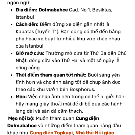
ngôn ngữ.
Địa điểm:
Dolmabahce
Cad. No:1, Besiktas,
Istanbul
Cách đến:
Điểm dừng xe điện gần nhất là
Kabatas (Tuyến T1). Bạn cũng có thể đến bằng
phà hoặc xe buýt từ nhiều khu vực khác nhau
của Istanbul.
Giờ mở cửa:
Thường mở cửa từ Thứ Ba đến Chủ
Nhật, đóng cửa vào Thứ Hai và một số ngày lễ
công cộng.
Thời điểm tham quan tốt nhất:
Buổi sáng yên
tĩnh hơn và cho ánh sáng tốt để chụp ảnh dọc
theo các khu vườn bên Bosphorus.
Mẹo:
Việc chụp ảnh bên trong có thể bị giới hạn;
hãy mang giày thoải mái để đi bộ qua các hành
lang dài và sàn đá cẩm thạch.
Mẹo nội bộ:
Cung điện
Muốn tham quan
Dolmabahce
và những điểm tham quan hàng đầu
Cung điện Topkapi
Nhà thờ Hồi giáo
khác như
,