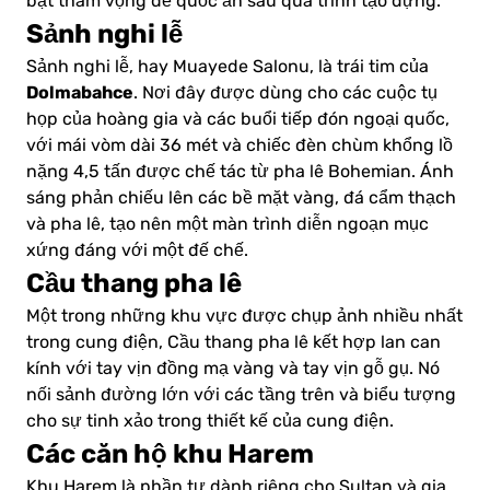
bật tham vọng đế quốc ẩn sau quá trình tạo dựng.
Sảnh nghi lễ
Sảnh nghi lễ, hay Muayede Salonu, là trái tim của
Dolmabahce
. Nơi đây được dùng cho các cuộc tụ
họp của hoàng gia và các buổi tiếp đón ngoại quốc,
với mái vòm dài 36 mét và chiếc đèn chùm khổng lồ
nặng 4,5 tấn được chế tác từ pha lê Bohemian. Ánh
sáng phản chiếu lên các bề mặt vàng, đá cẩm thạch
và pha lê, tạo nên một màn trình diễn ngoạn mục
xứng đáng với một đế chế.
Cầu thang pha lê
Một trong những khu vực được chụp ảnh nhiều nhất
trong cung điện, Cầu thang pha lê kết hợp lan can
kính với tay vịn đồng mạ vàng và tay vịn gỗ gụ. Nó
nối sảnh đường lớn với các tầng trên và biểu tượng
cho sự tinh xảo trong thiết kế của cung điện.
Các căn hộ khu Harem
Khu Harem là phần tư dành riêng cho Sultan và gia