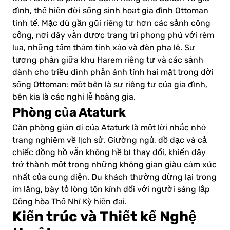
đình, thể hiện đời sống sinh hoạt gia đình Ottoman
tinh tế. Mặc dù gần gũi riêng tư hơn các sảnh công
cộng, nơi đây vẫn được trang trí phong phú với rèm
lụa, những tấm thảm tinh xảo và đèn pha lê. Sự
tương phản giữa khu Harem riêng tư và các sảnh
dành cho triều đình phản ánh tính hai mặt trong đời
sống Ottoman: một bên là sự riêng tư của gia đình,
bên kia là các nghi lễ hoàng gia.
Phòng của Ataturk
Căn phòng giản dị của Ataturk là một lời nhắc nhở
trang nghiêm về lịch sử. Giường ngủ, đồ đạc và cả
chiếc đồng hồ vẫn không hề bị thay đổi, khiến đây
trở thành một trong những không gian giàu cảm xúc
nhất của cung điện. Du khách thường dừng lại trong
im lặng, bày tỏ lòng tôn kính đối với người sáng lập
Cộng hòa Thổ Nhĩ Kỳ hiện đại.
Kiến trúc và Thiết kế Nghệ