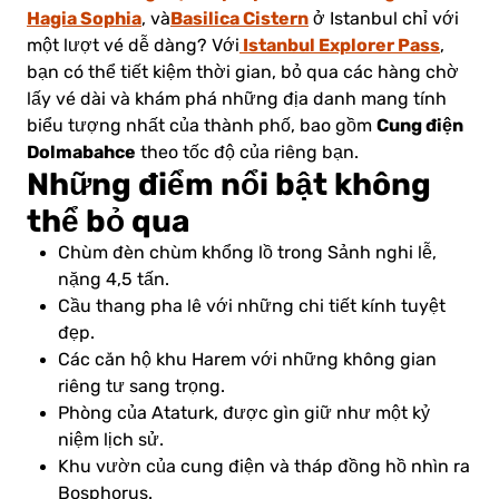
Hagia Sophia
Basilica Cistern
, và
ở Istanbul chỉ với
Istanbul Explorer Pass
một lượt vé dễ dàng?
Với
,
bạn có thể tiết kiệm thời gian, bỏ qua các hàng chờ
lấy vé dài và khám phá những địa danh mang tính
Cung điện
biểu tượng nhất của thành phố, bao gồm
Dolmabahce
theo tốc độ của riêng bạn.
Những điểm nổi bật không
thể bỏ qua
Chùm đèn chùm khổng lồ trong Sảnh nghi lễ,
nặng 4,5 tấn.
Cầu thang pha lê với những chi tiết kính tuyệt
đẹp.
Các căn hộ khu Harem với những không gian
riêng tư sang trọng.
Phòng của Ataturk, được gìn giữ như một kỷ
niệm lịch sử.
Khu vườn của cung điện và tháp đồng hồ nhìn ra
Bosphorus.