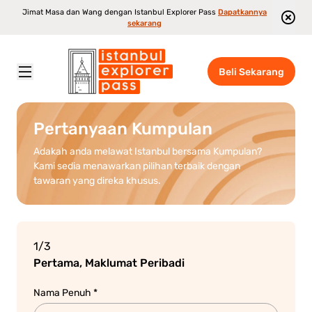
Jimat Masa dan Wang dengan Istanbul Explorer Pass
Dapatkannya
sekarang
Beli Sekarang
Istanbul Explorer Pass
\
Pertanyaan Kumpulan
Pertanyaan Kumpulan
Adakah anda melawat Istanbul bersama Kumpulan?
Kami sedia menawarkan pilihan terbaik dengan
tawaran yang direka khusus.
1/3
Pertama, Maklumat Peribadi
Nama Penuh *