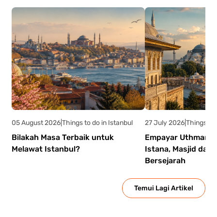
penerokaan budaya.
05 August 2026
|
Things to do in Istanbul
27 July 2026
|
Things to 
Bilakah Masa Terbaik untuk
Empayar Uthmaniyya
Melawat Istanbul?
Istana, Masjid dan 
Bersejarah
Temui Lagi Artikel