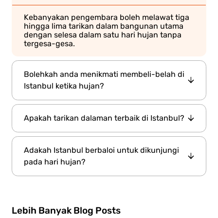
Kebanyakan pengembara boleh melawat tiga
hingga lima tarikan dalam bangunan utama
dengan selesa dalam satu hari hujan tanpa
tergesa-gesa.
Bolehkah anda menikmati membeli-belah di
Istanbul ketika hujan?
Grand Bazaar
Ya. Pasar tertutup seperti
dan
Apakah tarikan dalaman terbaik di Istanbul?
Spice Bazaar
membolehkan membeli-belah
dengan selesa tidak kira keadaan cuaca.
Istana
Tarikan dalaman teratas termasuk
Adakah Istanbul berbaloi untuk dikunjungi
Topkapi
Istana Dolmabahce
Kemiri Basilika
,
,
,
pada hari hujan?
Muzium Arkeologi Istanbul,
Grand
dan
Bazaar.
Ya. Istanbul mempunyai pelbagai tarikan
dalaman, termasuk istana, muzium, tapak
bawah tanah , bazar dan hammam yang
Lebih Banyak Blog Posts
menjadikan hari hujan sesuai untuk