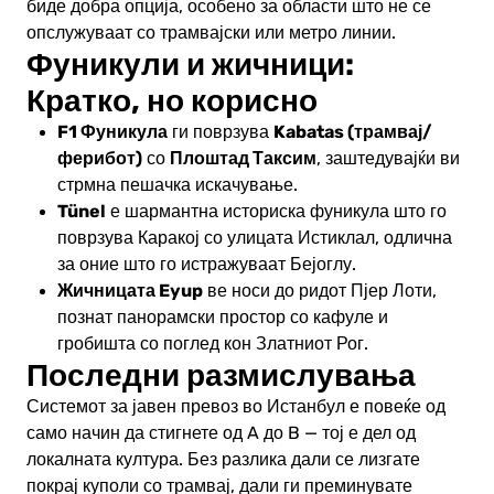
биде добра опција, особено за области што не се
опслужуваат со трамвајски или метро линии.
Фуникули и жичници:
Кратко, но корисно
F1 Фуникула
Kabatas (трамвај/
ги поврзува
ферибот)
Плоштад Таксим
со
, заштедувајќи ви
стрмна пешачка искачување.
Tünel
е шармантна историска фуникула што го
поврзува Каракој со улицата Истиклал, одлична
за оние што го истражуваат Бејоглу.
Жичницата Eyup
ве носи до ридот Пјер Лоти,
познат панорамски простор со кафуле и
гробишта со поглед кон Златниот Рог.
Последни размислувања
Системот за јавен превоз во Истанбул е повеќе од
само начин да стигнете од A до B — тој е дел од
локалната култура. Без разлика дали се лизгате
покрај куполи со трамвај, дали ги преминувате