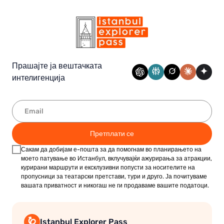
Прашајте ја вештачката
интелигенција
Претплати се
Сакам да добијам е-пошта за да помогнам во планирањето на
моето патување во Истанбул, вклучувајќи ажурирања за атракции,
курирани маршрути и ексклузивни попусти за носителите на
пропусници за театарски претстави, тури и друго. Ја почитуваме
вашата приватност и никогаш не ги продаваме вашите податоци.
Istanbul Explorer Pass