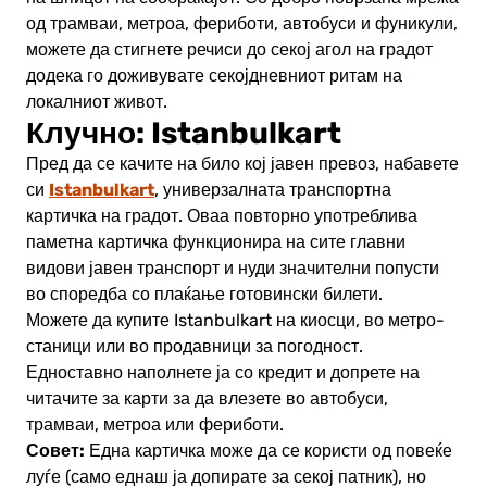
од трамваи, метроа, фериботи, автобуси и фуникули,
можете да стигнете речиси до секој агол на градот
додека го доживувате секојдневниот ритам на
локалниот живот.
Клучно: Istanbulkart
Пред да се качите на било кој јавен превоз, набавете
Istanbulkart
си
, универзалната транспортна
картичка на градот. Оваа повторно употреблива
паметна картичка функционира на сите главни
видови јавен транспорт и нуди значителни попусти
во споредба со плаќање готовински билети.
Можете да купите Istanbulkart на киосци, во метро-
станици или во продавници за погодност.
Едноставно наполнете ја со кредит и допрете на
читачите за карти за да влезете во автобуси,
трамваи, метроа или фериботи.
Совет:
Една картичка може да се користи од повеќе
луѓе (само еднаш ја допирате за секој патник), но