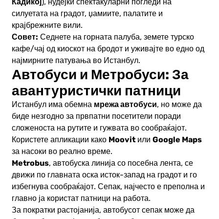
Кадикој
), нудејќи спектакуларни погледи на
силуетата на градот, џамиите, палатите и
крајбрежните вили.
Совет:
Седнете на горната палуба, земете турско
кафе/чај од киоскот на бродот и уживајте во едно од
најмирните патувања во Истанбул.
Автобуси и Метробуси: За
авантуристички патници
мрежа автобуси
Истанбул има обемна
, но може да
биде незгодно за првпатни посетители поради
сложеноста на рутите и гужвата во сообраќајот.
Moovit
Google Maps
Користете апликации како
или
за насоки во реално време.
Metrobus
, автобуска линија со посебна лента, се
движи по главната оска исток-запад на градот и го
избегнува сообраќајот. Сепак, најчесто е преполна и
главно ја користат патници на работа.
За пократки растојанија, автобусот сепак може да