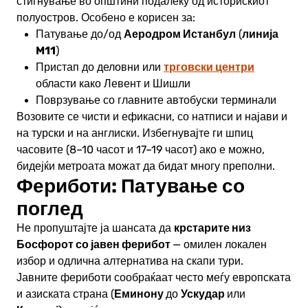
стигнување во општини подалеку од историскиот
полуостров. Особено е корисен за:
Аеродром Истанбул
линија
Патување до/од
(
M11
)
трговски центри
Пристап до деловни или
области како Левент и Шишли
Поврзување со главните автобуски терминали
Возовите се чисти и ефикасни, со натписи и најави и
на турски и на англиски. Избегнувајте ги шпиц
часовите (8–10 часот и 17–19 часот) ако е можно,
бидејќи метроата можат да бидат многу преполни.
Фериботи: Патување со
поглед
крстарите низ
Не пропуштајте ја шансата да
Босфорот со јавен ферибот
— омилен локален
избор и одлична алтернатива на скапи тури.
Јавните фериботи сообраќаат често меѓу европската
Еминону
Ускудар
и азиската страна (
до
или