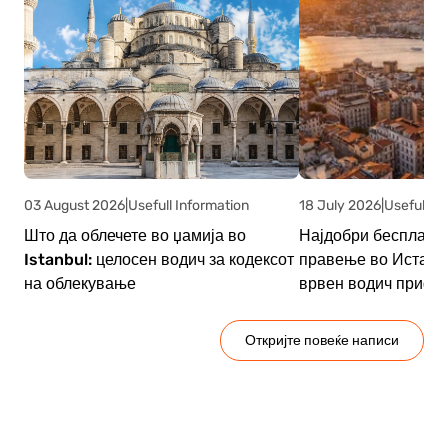
03 August 2026
|
Usefull Information
18 July 2026
|
Usefull In
Што да облечете во џамија во
Најдобри бесплатни
Istanbul: целосен водич за кодексот
правење во Истанб
на облекување
врвен водич прифат
Откријте повеќе написи