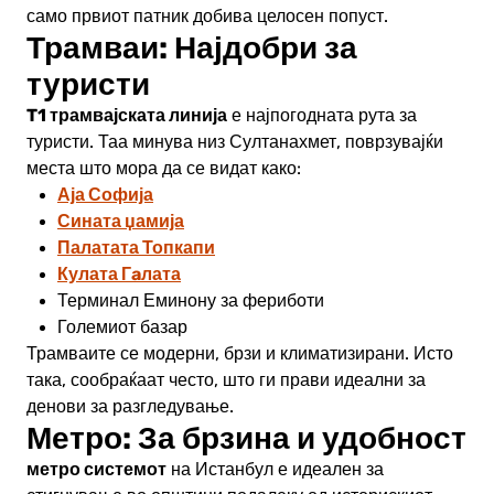
само првиот патник добива целосен попуст.
Трамваи: Најдобри за
туристи
T1 трамвајската линија
е најпогодната рута за
туристи. Таа минува низ Султанахмет, поврзувајќи
места што мора да се видат како:
Аја Софија
Сината џамија
Палатата Топкапи
Кулата Гaлата
Терминал Еминону за фериботи
Големиот базар
Трамваите се модерни, брзи и климатизирани. Исто
така, сообраќаат често, што ги прави идеални за
денови за разгледување.
Метро: За брзина и удобност
метро системот
на Истанбул е идеален за