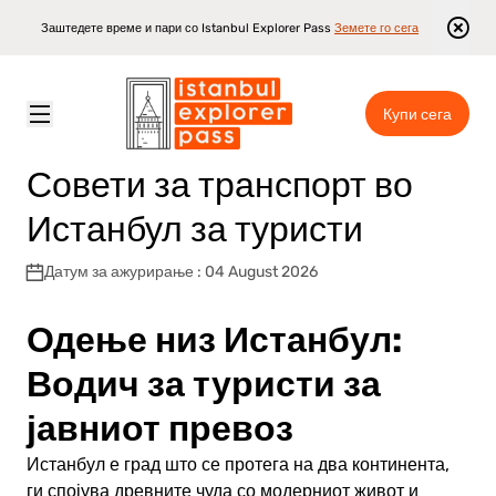
Заштедете време и пари со Istanbul Explorer Pass
Земете го сега
Купи сега
Istanbul Explorer Pass
\
Блог
\
Совети за транспорт во Истанбул за туристи
Совети за транспорт во
Истанбул за туристи
Датум за ажурирање : 04 August 2026
Одење низ Истанбул:
Водич за туристи за
јавниот превоз
Истанбул е град што се протега на два континента,
ги спојува древните чуда со модерниот живот и