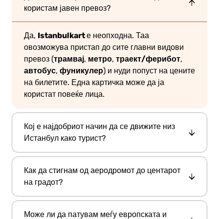
користам јавен превоз?
Istanbulkart
Да,
е неопходна. Таа
овозможува пристап до сите главни видови
трамвај
метро
траект/ферибот
превоз (
,
,
,
автобус
фуникулер
,
) и нуди попуст на цените
на билетите. Една картичка може да ја
користат повеќе лица.
Кој е најдобриот начин да се движите низ
Истанбул како турист?
Најефикасен начин е да користите јавен
Как да стигнам од аеродромот до центарот
трамвај
метро
превоз—особено системите за
,
на градот?
фери
и
. Тие се брзи, достапни и поврзуваат
најголем број на главни атракции како
линијата M11 со метро
Можете да ја земете
Султанахмет
Таксим
Кадикој
,
и
.
Може ли да патувам меѓу европската и