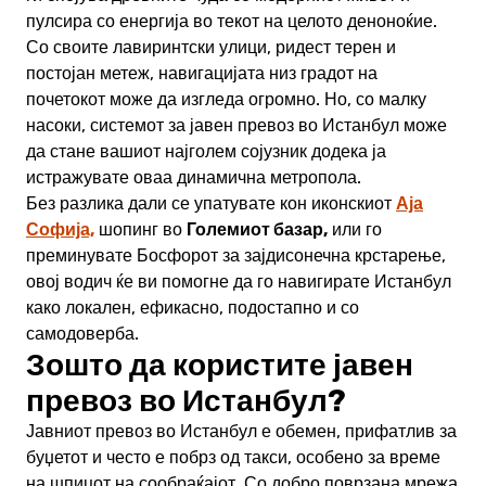
пулсира со енергија во текот на целото деноноќие.
Со своите лавиринтски улици, ридест терен и
постојан метеж, навигацијата низ градот на
почетокот може да изгледа огромно. Но, со малку
насоки, системот за јавен превоз во Истанбул може
да стане вашиот најголем сојузник додека ја
истражувате оваа динамична метропола.
Аја
Без разлика дали се упатувате кон иконскиот
Софија,
Големиот базар,
шопинг во
или го
преминувате Босфорот за зајдисонечна крстарење,
овој водич ќе ви помогне да го навигирате Истанбул
како локален, ефикасно, подостапно и со
самодоверба.
Зошто да користите јавен
превоз во Истанбул?
Јавниот превоз во Истанбул е обемен, прифатлив за
буџетот и често е побрз од такси, особено за време
на шпицот на сообраќајот. Со добро поврзана мрежа