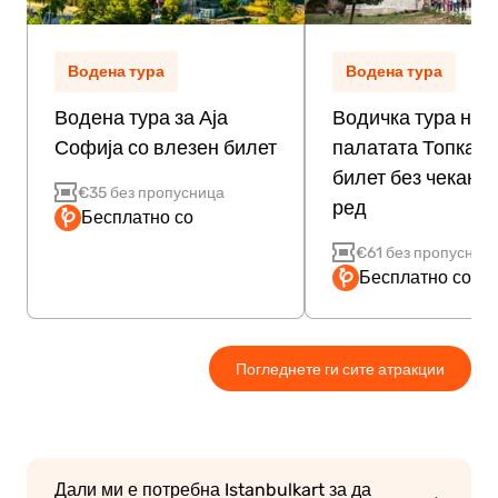
Водена тура
Водена тура
Водена тура за Аја
Водичка тура низ
Софија со влезен билет
палатата Топкапи
билет без чекање
€35 без пропусница
ред
Бесплатно со
€61 без пропусниц
Бесплатно со Pa
Погледнете ги сите атракции
Дали ми е потребна Istanbulkart за да