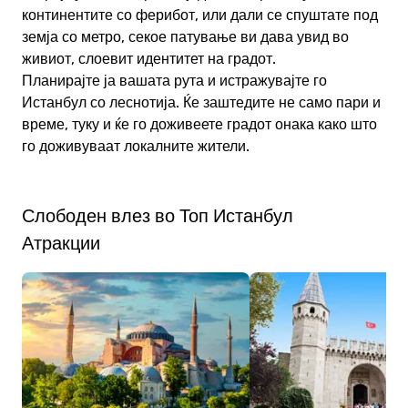
континентите со ферибот, или дали се спуштате под
земја со метро, секое патување ви дава увид во
живиот, слоевит идентитет на градот.
Планирајте ја вашата рута и истражувајте го
Истанбул со леснотија. Ќе заштедите не само пари и
време, туку и ќе го доживеете градот онака како што
го доживуваат локалните жители.
Слободен влез во Топ Истанбул
Атракции