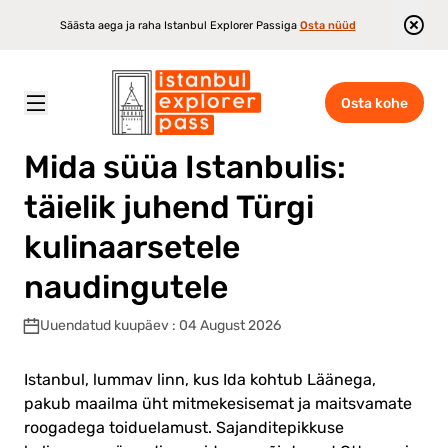
Säästa aega ja raha Istanbul Explorer Passiga
Osta nüüd
Osta kohe
Istanbul Explorer Pass
\
Blogi
\
Mida süüa Istanbulis: täielik juhend Türgi kulinaarsetele naudingutele
Mida süüa Istanbulis:
täielik juhend Türgi
kulinaarsetele
naudingutele
Uuendatud kuupäev : 04 August 2026
Istanbul, lummav linn, kus Ida kohtub Läänega,
pakub maailma üht mitmekesisemat ja maitsvamate
roogadega toiduelamust. Sajanditepikkuse