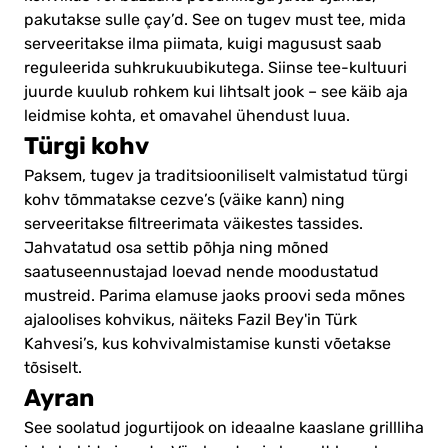
pakutakse sulle çay’d. See on tugev must tee, mida
serveeritakse ilma piimata, kuigi magusust saab
reguleerida suhkrukuubikutega. Siinse tee-kultuuri
juurde kuulub rohkem kui lihtsalt jook – see käib aja
leidmise kohta, et omavahel ühendust luua.
Türgi kohv
Paksem, tugev ja traditsiooniliselt valmistatud türgi
kohv tõmmatakse cezve’s (väike kann) ning
serveeritakse filtreerimata väikestes tassides.
Jahvatatud osa settib põhja ning mõned
saatuseennustajad loevad nende moodustatud
mustreid. Parima elamuse jaoks proovi seda mõnes
ajaloolises kohvikus, näiteks Fazil Bey'in Türk
Kahvesi’s, kus kohvivalmistamise kunsti võetakse
tõsiselt.
Ayran
See soolatud jogurtijook on ideaalne kaaslane grillliha