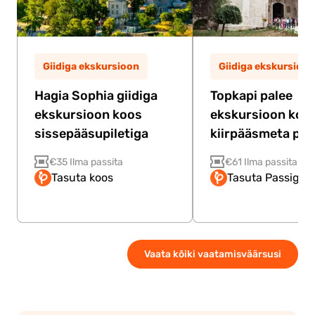
Giidiga ekskursioon
Giidiga ekskursioon
Hagia Sophia giidiga
Topkapi palee
ekskursioon koos
ekskursioon koo
sissepääsupiletiga
kiirpääsmeta pile
€35 Ilma passita
€61 Ilma passita
Tasuta koos
Tasuta Passiga
Vaata kõiki vaatamisväärsusi