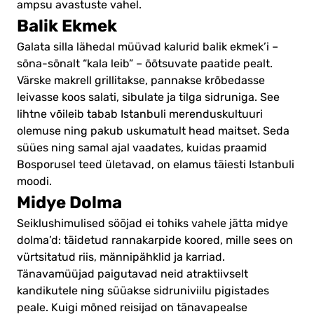
ampsu avastuste vahel.
Balik Ekmek
Galata silla lähedal müüvad kalurid balik ekmek’i –
sõna-sõnalt “kala leib” – õõtsuvate paatide pealt.
Värske makrell grillitakse, pannakse krõbedasse
leivasse koos salati, sibulate ja tilga sidruniga. See
lihtne võileib tabab Istanbuli merenduskultuuri
olemuse ning pakub uskumatult head maitset. Seda
süües ning samal ajal vaadates, kuidas praamid
Bosporusel teed ületavad, on elamus täiesti Istanbuli
moodi.
Midye Dolma
Seiklushimulised sööjad ei tohiks vahele jätta midye
dolma’d: täidetud rannakarpide koored, mille sees on
vürtsitatud riis, männipähklid ja karriad.
Tänavamüüjad paigutavad neid atraktiivselt
kandikutele ning süüakse sidruniviilu pigistades
peale. Kuigi mõned reisijad on tänavapealse