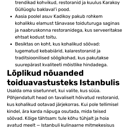
trendikad kohvikud, restoranid ja kuulus Karakoy
Güllüoglu baklaval’i pood.
Aasia poolel asuv Kadikoy pakub rohkem
kohalikku elamust tänavase toiduturuga saginas
ja naabruskonna restoranidega, kus serveeritakse
ehtsat kodust toitu.
Besiktas on koht, kus kohalikud söövad:
lugematud kebabiärid, kalarestoranid ja
traditsioonilised söögikohad, kus pakutakse
suurepärast kvaliteeti mõistlike hindadega.
Lõplikud nõuanded
toiduavastusteks Istanbulis
Usalda oma sisetunnet, kui valite, kus süüa.
Põhjendatult head on tavaliselt hõivatud restoranid,
kus kohalikud ootavad järjekorras. Kui pole tellimisel
kindel, ära karda näpuga osutada, mida teised
söövad. Kõige tähtsam: tule kõhu tühjalt ja hoia
avatud meelt — Istanbuli kulinaarne mitmekesisus