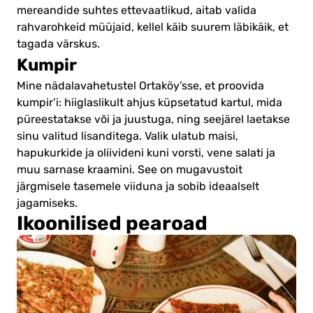
mereandide suhtes ettevaatlikud, aitab valida
rahvarohkeid müüjaid, kellel käib suurem läbikäik, et
tagada värskus.
Kumpir
Mine nädalavahetustel Ortaköy’sse, et proovida
kumpir’i: hiiglaslikult ahjus küpsetatud kartul, mida
püreestatakse või ja juustuga, ning seejärel laetakse
sinu valitud lisanditega. Valik ulatub maisi,
hapukurkide ja oliivideni kuni vorsti, vene salati ja
muu sarnase kraamini. See on mugavustoit
järgmisele tasemele viiduna ja sobib ideaalselt
jagamiseks.
Ikoonilised pearoad