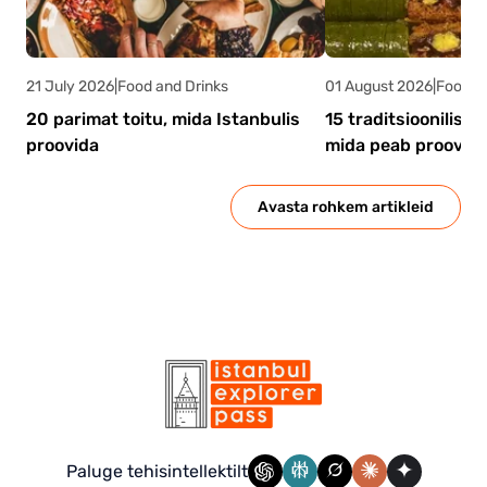
21 July 2026
|
Food and Drinks
01 August 2026
|
Food a
20 parimat toitu, mida Istanbulis
15 traditsioonilist 
proovida
mida peab proovim
Avasta rohkem artikleid
Paluge tehisintellektilt