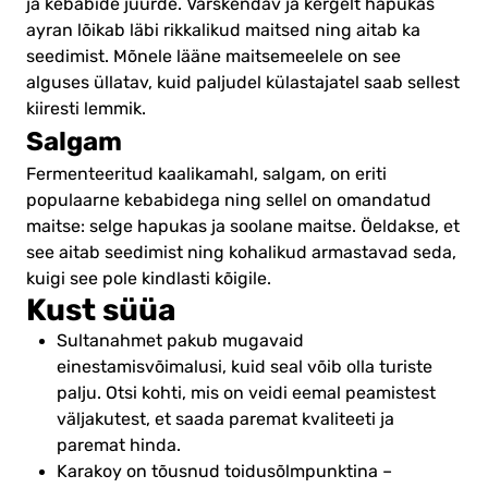
ja kebabide juurde. Värskendav ja kergelt hapukas
ayran lõikab läbi rikkalikud maitsed ning aitab ka
seedimist. Mõnele lääne maitsemeelele on see
alguses üllatav, kuid paljudel külastajatel saab sellest
kiiresti lemmik.
Salgam
Fermenteeritud kaalikamahl, salgam, on eriti
populaarne kebabidega ning sellel on omandatud
maitse: selge hapukas ja soolane maitse. Öeldakse, et
see aitab seedimist ning kohalikud armastavad seda,
kuigi see pole kindlasti kõigile.
Kust süüa
Sultanahmet pakub mugavaid
einestamisvõimalusi, kuid seal võib olla turiste
palju. Otsi kohti, mis on veidi eemal peamistest
väljakutest, et saada paremat kvaliteeti ja
paremat hinda.
Karakoy on tõusnud toidusõlmpunktina –