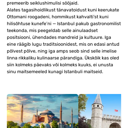
premeerib seiklushimulisi sööjaid.
Alates tagasihoidlikust tänavatoidust kuni keerukate
Ottomani roogadeni, hommikust kahvalti’st kuni
hilisõhtuse kunefe’ni — Istanbul pakub gastronomilist
teekonda, mis peegeldab selle ainulaadset
positsiooni, ühendades mandreid ja kultuure. Iga
eine räägib lugu traditsioonidest, mis on edasi antud
põlvest põlve, ning iga amps seob sind selle imelise
linna rikkaliku kulinaarse pärandiga. Ükskõik kas oled
siin kolmeks päevaks või kolmeks kuuks, ei unusta
sinu maitsemeeled kunagi Istanbuli maitseid.