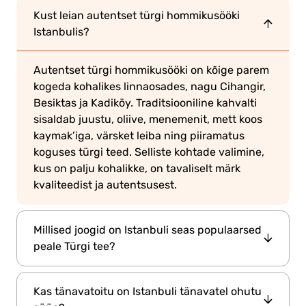
Kust leian autentset türgi hommikusööki
Istanbulis?
Autentset türgi hommikusööki on kõige parem
kogeda kohalikes linnaosades, nagu Cihangir,
Besiktas ja Kadiköy. Traditsiooniline kahvalti
sisaldab juustu, oliive, menemenit, mett koos
kaymak’iga, värsket leiba ning piiramatus
koguses türgi teed. Selliste kohtade valimine,
kus on palju kohalikke, on tavaliselt märk
kvaliteedist ja autentsusest.
Millised joogid on Istanbuli seas populaarsed
peale Türgi tee?
Lisaks Türgi teele (çay) peaksid külastajad
Kas tänavatoitu on Istanbuli tänavatel ohutu
proovima Türgi kohvi, ayranit ja salgami. Türgi