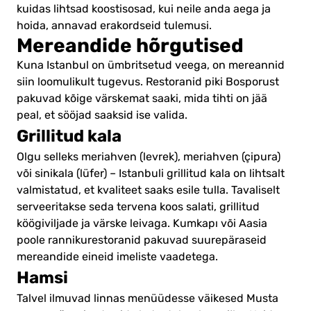
kuidas lihtsad koostisosad, kui neile anda aega ja
hoida, annavad erakordseid tulemusi.
Mereandide hõrgutised
Kuna Istanbul on ümbritsetud veega, on mereannid
siin loomulikult tugevus. Restoranid piki Bosporust
pakuvad kõige värskemat saaki, mida tihti on jää
peal, et sööjad saaksid ise valida.
Grillitud kala
Olgu selleks meriahven (levrek), meriahven (çipura)
või sinikala (lüfer) – Istanbuli grillitud kala on lihtsalt
valmistatud, et kvaliteet saaks esile tulla. Tavaliselt
serveeritakse seda tervena koos salati, grillitud
köögiviljade ja värske leivaga. Kumkapı või Aasia
poole rannikurestoranid pakuvad suurepäraseid
mereandide eineid imeliste vaadetega.
Hamsi
Talvel ilmuvad linnas menüüdesse väikesed Musta