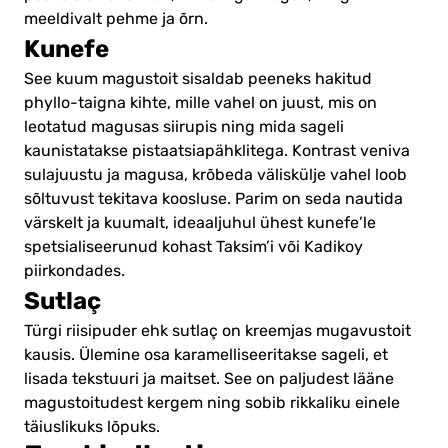
meeldivalt pehme ja õrn.
Kunefe
See kuum magustoit sisaldab peeneks hakitud
phyllo-taigna kihte, mille vahel on juust, mis on
leotatud magusas siirupis ning mida sageli
kaunistatakse pistaatsiapähklitega. Kontrast veniva
sulajuustu ja magusa, krõbeda väliskülje vahel loob
sõltuvust tekitava koosluse. Parim on seda nautida
värskelt ja kuumalt, ideaaljuhul ühest kunefe’le
spetsialiseerunud kohast Taksim’i või Kadikoy
piirkondades.
Sutlaç
Türgi riisipuder ehk sutlaç on kreemjas mugavustoit
kausis. Ülemine osa karamelliseeritakse sageli, et
lisada tekstuuri ja maitset. See on paljudest lääne
magustoitudest kergem ning sobib rikkaliku einele
täiuslikuks lõpuks.