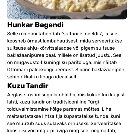
Hunkar Begendi
Selle roa nimi tähendab “sultanile meeldis”, ja see
koosneb õrnast lambahautisest, mida serveeritakse
suitsuse ahju-kõrvitsalaadse või pigem suitsuse
baklažaanipüree peal, millele on lisatud juustu. See
on mugavustoit kuningliku päritoluga, mis näitab
Ottomani paleeköögi peenust. Siidine baklažaanipõhi
sobib rikkaliku lihaga ideaalselt.
Kuzu Tandir
Aeglase röstimisega lambaliha, mis kukub luu küljest
lahti, kuzu tandir on traditsiooniline Türgi
toiduvalmistamine kõige paremas mõttes. Liha
maitsestatakse lihtsalt ja küpsetatakse tunde, kuni
see muutub suus sulavaks õrnuseks. Serveeritakse
koos riisi või bulgurpilaviga ning see roog näitab,