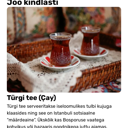
Joo kindlasti
Türgi tee (Çay)
Türgi tee serveeritakse iseloomulikes tulbi kujuga
klaasides ning see on Istanbuli sotsiaalne
“määrdeaine”. Ükskõik kas Bosporuse vaatega
kohvikus või bazaaris poodnikega juttu ajamas,