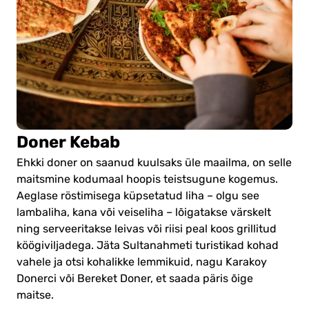
Doner Kebab
Ehkki doner on saanud kuulsaks üle maailma, on selle
maitsmine kodumaal hoopis teistsugune kogemus.
Aeglase röstimisega küpsetatud liha – olgu see
lambaliha, kana või veiseliha – lõigatakse värskelt
ning serveeritakse leivas või riisi peal koos grillitud
köögiviljadega. Jäta Sultanahmeti turistikad kohad
vahele ja otsi kohalikke lemmikuid, nagu Karakoy
Donerci või Bereket Doner, et saada päris õige
maitse.