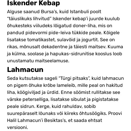
Iskender Kebap
Alguse saanud Bursa’s, kuid Istanbuli poolt
“täiuslikuks lihvitud” Iskender kebap’i juurde kuulub
õhukesteks viiludeks lõigatud doner-liha, mis on
pandud pidevormi pide-leiva tükkide peale. Kõigele
lisatakse tomatikastet, sulavõid ja jogurtit. See on
rikas, mõnusalt dekadentne ja täiesti maitsev. Kuuma
ja külma, soolase ja hapukas-sidrunitise kooslus loob
unustamatu maitseelamuse.
Lahmacun
Seda kutsutakse sageli “Türgi pitsaks”, kuid lahmacun
on pigem õhuke krõbe lameleib, mille peal on hakitud
liha, köögiviljad ja ürdid. Enne söömist rullitakse see
värske peterselliga, lisatakse sibulat ja pigistatakse
peale sidrun. Kerge, kuid rahuldav, sobib
suurepäraselt lõunaks või kiireks õhtusöögiks. Proovi
Halil Lahmacun’i Besiktas’s, et saada ehtsat
versiooni.