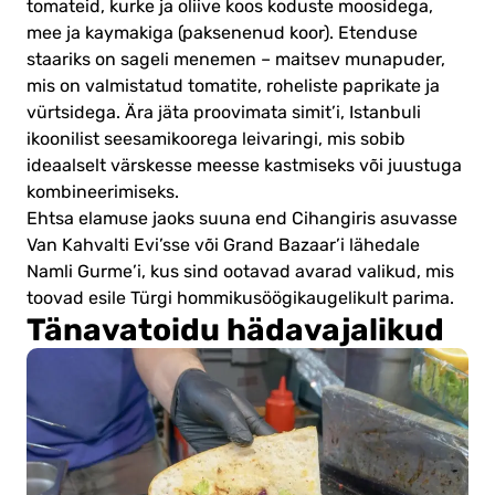
tomateid, kurke ja oliive koos koduste moosidega,
mee ja kaymakiga (paksenenud koor). Etenduse
staariks on sageli menemen – maitsev munapuder,
mis on valmistatud tomatite, roheliste paprikate ja
vürtsidega. Ära jäta proovimata simit’i, Istanbuli
ikoonilist seesamikoorega leivaringi, mis sobib
ideaalselt värskesse meesse kastmiseks või juustuga
kombineerimiseks.
Ehtsa elamuse jaoks suuna end Cihangiris asuvasse
Van Kahvalti Evi’sse või Grand Bazaar’i lähedale
Namli Gurme’i, kus sind ootavad avarad valikud, mis
toovad esile Türgi hommikusöögikaugelikult parima.
Tänavatoidu hädavajalikud