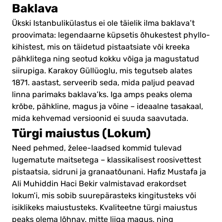
Baklava
Ükski Istanbulikülastus ei ole täielik ilma baklava’t
proovimata: legendaarne küpsetis õhukestest phyllo-
kihistest, mis on täidetud pistaatsiate või kreeka
pähklitega ning seotud kokku võiga ja magustatud
siirupiga. Karakoy Güllüoglu, mis tegutseb alates
1871. aastast, serveerib seda, mida paljud peavad
linna parimaks baklava’ks. Iga amps peaks olema
krõbe, pähkline, magus ja võine – ideaalne tasakaal,
mida kehvemad versioonid ei suuda saavutada.
Türgi maiustus (Lokum)
Need pehmed, želee-laadsed kommid tulevad
lugematute maitsetega – klassikalisest roosivettest
pistaatsia, sidruni ja granaatõunani. Hafiz Mustafa ja
Ali Muhiddin Haci Bekir valmistavad erakordset
lokum’i, mis sobib suurepärasteks kingitusteks või
isiklikeks maiustusteks. Kvaliteetne türgi maiustus
peaks olema lõhnav, mitte liiga magus, ning