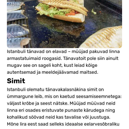
Istanbuli tänavad on elavad – müüjad pakuvad linna
armastatuimaid roogasid. Tänavatoit pole siin ainult
mugav see on sageli koht, kust leiad kõige
autentsemad ja meeldejäävamad maitsed.
Simit
Istanbuli olematu tänavakalasnäkina simit on
ümmargune leib, mis on kaetud seesamiseemnetega:
väljast krõbe ja seest nätske. Müüjad müüvad neid
linna eri osades eristuvate punaste kärudega ning
kohalikud söövad neid kas tavalise või juustuga.
Mõne lira eest saad selleks ideaalse eelarvesõbraliku