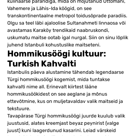
kulinaarse pärandiga, mida on mõjutanud Ottomani,
Vahemere ja Lähis-Ida köögid, on see
transkontinentaalne metropol toidusõprade paradiis.
Olgu sa teel läbi ajaloolise Sultanahmeti linnaosa või
avastamas Karaköy trendikaid naabruskondi,
uskumatu maitse ootab igal nurgal. Siin on sinu lõplik
juhend Istanbuli kohustuslike maitseteni.
Hommikusöögi kultuur:
Turkish Kahvalti
Istanbulis päeva alustamine tähendab legendaarse
Türgi hommikusöögi kogemist, mida tuntakse
kahvalti nime all. Erinevalt kiirtest lääne
hommikusöökidest on see aeglane ja mõnus
ettevõtmine, kus on muljetavaldav valik maitseid ja
tekstuure.
Tavapärase Türgi hommikusöögi juurde kuulub valik
juustusid, alates kreemjast beyaz peynirist (valge
juust) kuni laagerdunud kasarini. Leiad värskeid