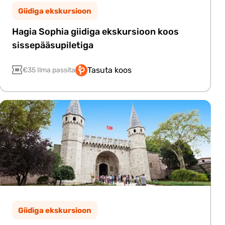
Giidiga ekskursioon
Hagia Sophia giidiga ekskursioon koos
sissepääsupiletiga
Tasuta koos
€35 Ilma passita
Giidiga ekskursioon