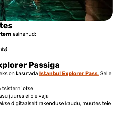
tes
stern
esinenud:
nis)
xplorer Passiga
eks on kasutada
Istanbul Explorer Pass
.
Selle
 tsisterni otse
su juures ei ole vaja
takse digitaalselt rakenduse kaudu, muutes teie