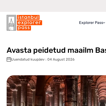
Explorer Pass
Istanbul Explorer Pass
\
Blogi
\
Avasta peidetud maailm Basilika tsi
Explorer Pass
Mida saate
Avasta peidetud maailm Basi
Kuidas see t
Uuendatud kuupäev : 04 August 2026
Säästugarant