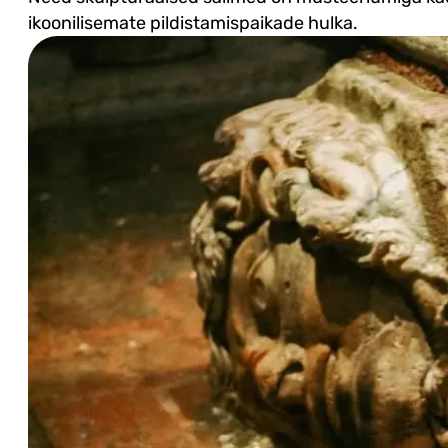
ikoonilisemate pildistamispaikade hulka.