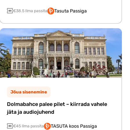
Tasuta Passiga
€38.5 Ilma passita
Jõua sisenemine
Dolmabahce palee pilet – kiirrada vahele
jäta ja audiojuhend
TASUTA koos Passiga
€45 Ilma passita