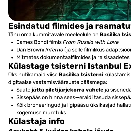
Esindatud filmides ja raamatu
Tänu oma kummitavale meeleolule on
Basilika tsi
James Bondi filmis
From Russia with Love
Dan Browni
Inferno
(ja selle filmilikus adaptsioo
Mitmetes dokumentaalfilmides ja reisisaadetes
Külastage tsisterni Istanbul E
Üks nutikamaid viise
Basilika tsisterni
külastamis
digitaalse vaatamisväärsuste pääsmega:
Saate
jätta piletijärjekorra vahele
ja siseneda
Sissepääs on hinna sees—eraldi tasuda sissepää
Kõik broneeringud ja ligipääsu üksikasjad halla
kogemuse muretuks
Külastaja info