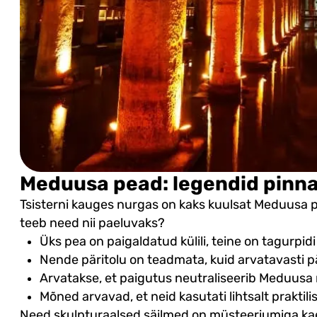
Meduusa pead: legendid pinna 
Tsisterni kauges nurgas on kaks kuulsat Meduusa 
teeb need nii paeluvaks?
Üks pea on paigaldatud külili, teine on tagurpidi
Nende päritolu on teadmata, kuid arvatavasti p
Arvatakse, et paigutus neutraliseerib Meduusa 
Mõned arvavad, et neid kasutati lihtsalt praktil
Need skulpturaalsed säilmed on müsteeriumiga kae