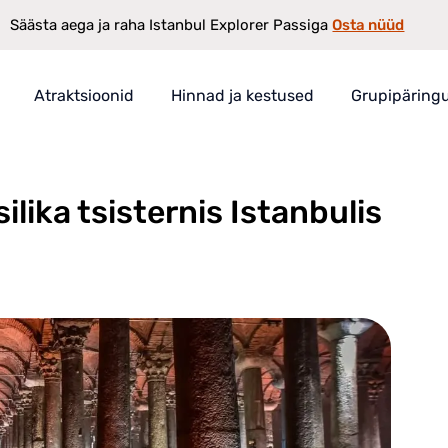
Osta nüüd
Säästa aega ja raha Istanbul Explorer Passiga
Atraktsioonid
Hinnad ja kestused
Grupipäring
sternis Istanbulis
ist
lika tsisternis Istanbulis
öötab
ii