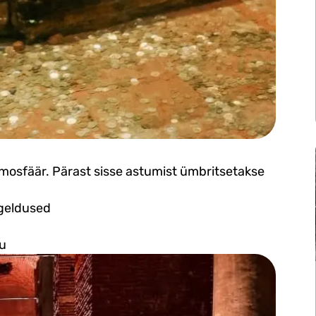
atmosfäär. Pärast sisse astumist ümbritsetakse
egeldused
lu