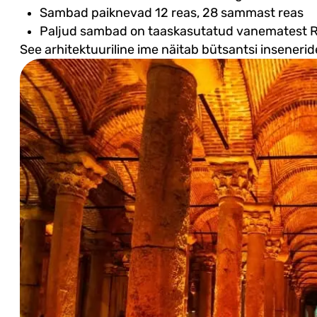
Sambad paiknevad 12 reas, 28 sammast reas
Paljud sambad on taaskasutatud vanematest Roo
See arhitektuuriline ime näitab bütsantsi inseneride