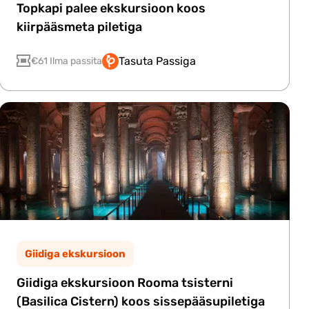
Topkapi palee ekskursioon koos
kiirpääsmeta piletiga
Tasuta Passiga
€61 Ilma passita
Giidiga ekskursioon
Giidiga ekskursioon Rooma tsisterni
(Basilica Cistern) koos sissepääsupiletiga