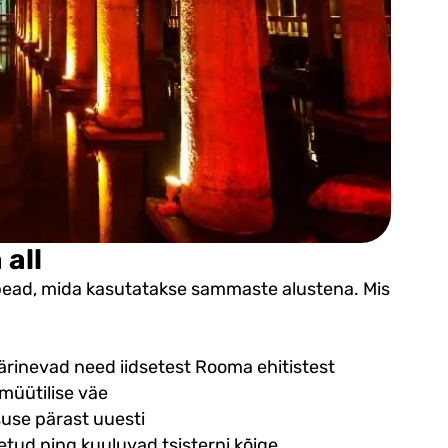
all
pead, mida kasutatakse sammaste alustena. Mis
ärinevad need iidsetest Rooma ehitistest
müütilise väe
isuse pärast uuesti
tud ning kuuluvad tsisterni kõige