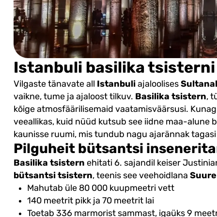
Istanbuli basilika tsistern
Vilgaste tänavate all
Istanbuli
ajaloolises
Sultana
vaikne, tume ja ajaloost tilkuv.
Basilika tsistern
, 
kõige atmosfäärilisemaid vaatamisväärsusi. Kunagi
veeallikas, kuid nüüd kutsub see iidne maa-alune 
kaunisse ruumi, mis tundub nagu ajarännak tagasi
Pilguheit bütsantsi insenerit
Basilika tsistern
ehitati 6. sajandil keiser Justinia
bütsantsi tsistern
, teenis see veehoidlana
Suurel
Mahutab üle 80 000 kuupmeetri vett
140 meetrit pikk ja 70 meetrit lai
Toetab 336 marmorist sammast, igaüks 9 meetr