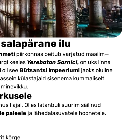
i salapärane ilu
hmeti
piirkonnas peitub varjatud maailm—
türgi keeles
Yerebatan Sarnici
,
on üks linna
 oli see
Bütsantsi impeeriumi
jaoks oluline
bassein külastajaid sisenema kummaliselt
 minevikku.
arkusele
nus I ajal. Olles Istanbuli suurim säilinud
e paleele
ja lähedalasuvatele hoonetele.
it kõrge