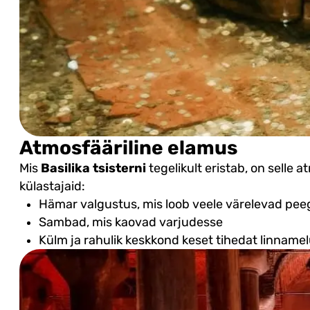
Atmosfääriline elamus
Mis
Basilika tsisterni
tegelikult eristab, on selle 
külastajaid:
Hämar valgustus, mis loob veele värelevad pe
Sambad, mis kaovad varjudesse
Külm ja rahulik keskkond keset tihedat linname