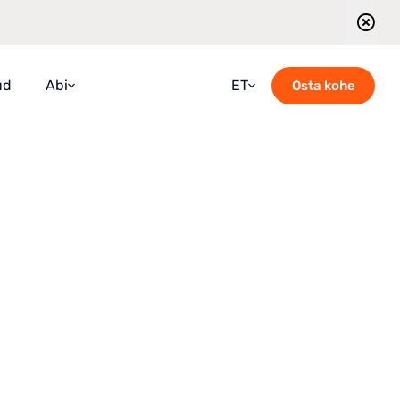
ud
Abi
ET
Osta kohe
KKKd
Croatian
Juhend
English
Blogi
French
Võtke meiega ühendust
German
Giidiga ekskursioonide ajakava
Italian
Portuguese
Romanian
Russian
Spanish