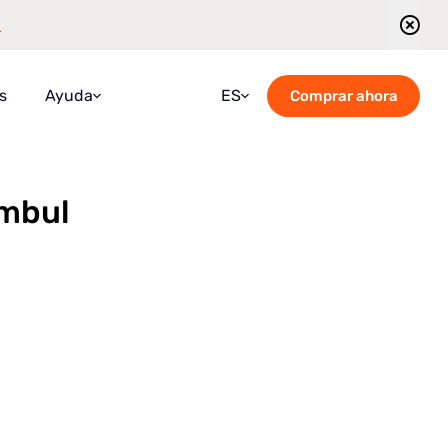
a
s
Ayuda
ES
Comprar ahora
Preguntas frecuentes
Croatian
Guía
English
ambul
Blog
French
Contáctanos
German
Horario de visitas guiadas
Italian
Portuguese
Romanian
Russian