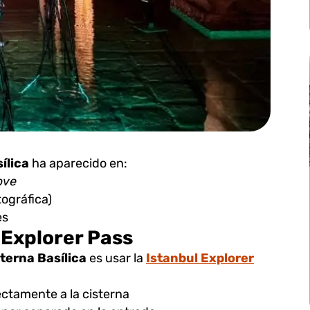
ílica
ha aparecido en:
ove
ográfica)
es
l Explorer Pass
terna Basílica
es usar la
Istanbul Explorer
ectamente a la cisterna