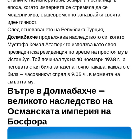
стъпките на императори, везири и посланици в
епоха, когато империята се стремяла да се
модернизира, същевременно запазвайки своята
идентичност.
След основаването на Република Турция,
Долмабахче
продължава наследството си, когато
Мустафа Кемал Ататюрк го използва като своя
президентска резиденция по време на престоя му в
Истанбул. Той починал тук на 10 ноември 1938 г., а
неговата стая била запазена точно такава, каквато е
била — часовникът спрял в 9:05 ч., в момента на
смъртта му.
Вътре в Долмабахче —
великото наследство на
Османската империя на
Босфора