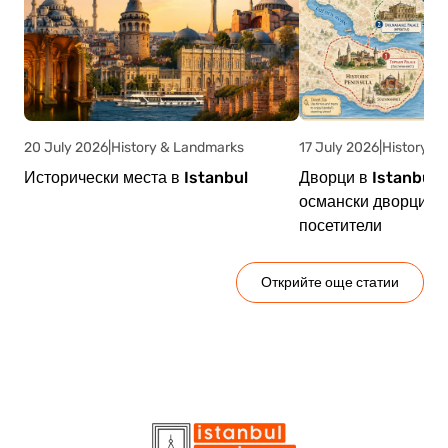
20 July 2026
|
History & Landmarks
17 July 2026
|
History &
Исторически места в Istanbul
Дворци в Istanbul:
османски дворци и 
посетители
Открийте още статии