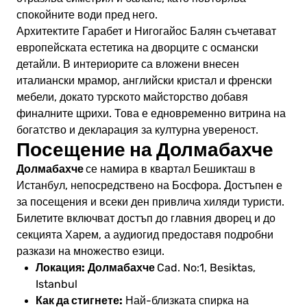
спокойните води пред него.
Архитектите Гарабет и Нигогайос Балян съчетават
европейската естетика на дворците с османски
детайли. В интериорите са вложени внесен
италиански мрамор, английски кристал и френски
мебели, докато турското майсторство добавя
финалните щрихи. Това е едновременно витрина на
богатство и декларация за културна увереност.
Посещение на Долмабахче
Долмабахче
се намира в квартал Бешикташ в
Истанбул, непосредствено на Босфора. Достъпен е
за посещения и всеки ден привлича хиляди туристи.
Билетите включват достъп до главния дворец и до
секцията Харем, а аудиогид предоставя подробни
разкази на множество езици.
Локация:
Долмабахче
Cad. No:1, Besiktas,
Istanbul
Как да стигнете:
Най-близката спирка на