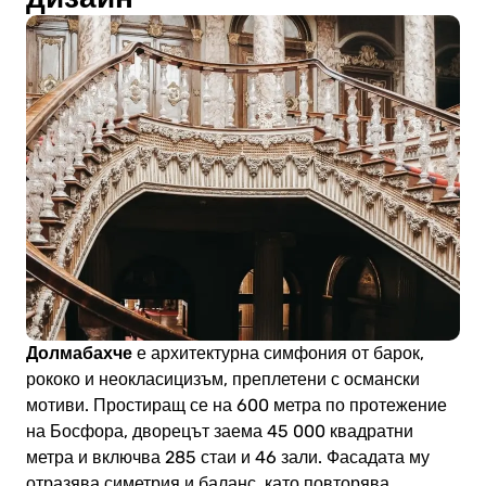
Долмабахче
е архитектурна симфония от барок,
рококо и неокласицизъм, преплетени с османски
мотиви. Простиращ се на 600 метра по протежение
на Босфора, дворецът заема 45 000 квадратни
метра и включва 285 стаи и 46 зали. Фасадата му
отразява симетрия и баланс, като повторява