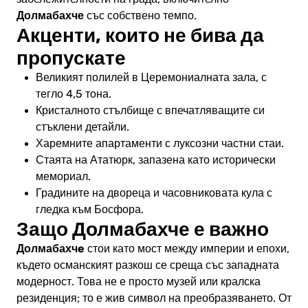
Долмабахче
със собствено темпо.
Акценти, които не бива да
пропускате
Великият полилей в Церемониалната зала, с
тегло 4,5 тона.
Кристалното стълбище с впечатляващите си
стъклени детайли.
Харемните апартаменти с луксозни частни стаи.
Стаята на Ататюрк, запазена като исторически
мемориал.
Градините на двореца и часовниковата кула с
гледка към Босфора.
Защо Долмабахче е важно
Долмабахчe
стои като мост между империи и епохи,
където османският разкош се среща със западната
модерност. Това не е просто музей или кралска
резиденция; то е жив символ на преобразяването. От