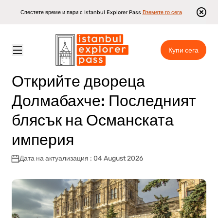
Спестете време и пари с Istanbul Explorer Pass
Вземете го сега
Купи сега
Istanbul Explorer Pass
\
Блог
\
Открийте двореца Долмабахче: Последният блясък на Османската империя
Открийте двореца
Долмабахче: Последният
блясък на Османската
империя
Дата на актуализация : 04 August 2026