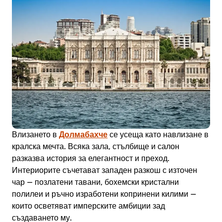
Долмабахче
Влизането в
се усеща като навлизане в
кралска мечта. Всяка зала, стълбище и салон
разказва история за елегантност и преход.
Интериорите съчетават западен разкош с източен
чар — позлатени тавани, бохемски кристални
полилеи и ръчно изработени копринени килими —
които осветяват имперските амбиции зад
създаването му.