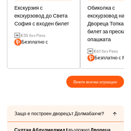
Екскурзия с
Обиколка с
екскурзовод до Света
екскурзовод на
София с входен билет
Двореца Топкапъ 
билет за прескач
€35 без Pass
опашката
Безплатно с
€61 без Pass
Безплатно с Pas
Вижте всички атракции
Защо е построен дворецът Долмабахче?
Султан Абдулмеджид I
Двореца
възложил