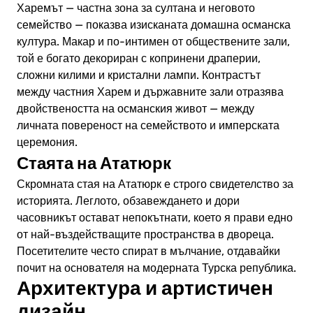
Харемът — частна зона за султана и неговото
семейство — показва изисканата домашна османска
култура. Макар и по-интимен от обществените зали,
той е богато декориран с копринени драперии,
сложни килими и кристални лампи. Контрастът
между частния Харем и държавните зали отразява
двойствеността на османския живот — между
личната повереност на семейството и имперската
церемония.
Стаята на Ататюрк
Скромната стая на Ататюрк е строго свидетелство за
историята. Леглото, обзавеждането и дори
часовникът остават непокътнати, което я прави едно
от най-въздействащите пространства в двореца.
Посетителите често спират в мълчание, отдавайки
почит на основателя на модерната Турска република.
Архитектура и артистичен
дизайн