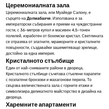
Церемониалната зала
Церемониалната зала, или Муайеде Салону, е
Долмабахче
сърцето на
. Използвана е за
императорски събирания и приеми на чуждестранни
гости, с 36-метров купол и масивен 4,5-тонен
полилей, изработен от бохемски кристал. Светлината
се отразява от златните, мраморните и кристалните
повърхности, създавайки зашеметяващо зрелище,
достойно за една империя.
Кристалното стълбище
Един от най-сниманите райони в двореца,
Кристалното стълбище съчетава стъклени парапети
с позлатени бронзови и махагонови перила. То
свързва величествената зала с горните етажи и
символизира деликатното майсторство в дизайна на
двореца.
Харемните апартаменти