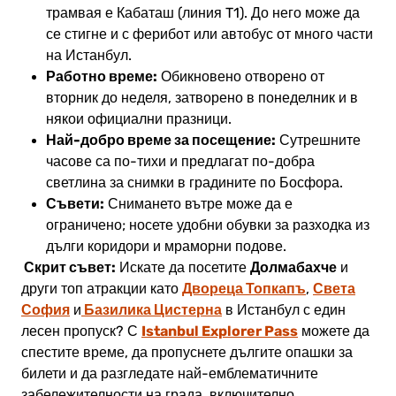
трамвая е Кабаташ (линия T1). До него може да
се стигне и с ферибот или автобус от много части
на Истанбул.
Работно време:
Обикновено отворено от
вторник до неделя, затворено в понеделник и в
някои официални празници.
Най-добро време за посещение:
Сутрешните
часове са по-тихи и предлагат по-добра
светлина за снимки в градините по Босфора.
Съвети:
Снимането вътре може да е
ограничено; носете удобни обувки за разходка из
дълги коридори и мраморни подове.
Скрит съвет:
Долмабахче
Искате да посетите
и
Двореца Топкапъ
Света
други топ атракции като
,
София
Базилика Цистерна
и
в Истанбул с един
Istanbul Explorer Pass
лесен пропуск?
С
можете да
спестите време, да пропуснете дългите опашки за
билети и да разгледате най-емблематичните
забележителности на града, включително