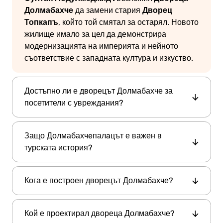
Долмабахче
Дворец
да замени стария
Топкапъ
, който той смятал за остарял. Новото
жилище имало за цел да демонстрира
модернизацията на империята и нейното
съответствие с западната култура и изкуство.
Достъпно ли е дворецът Долмабахче за
посетители с увреждания?
Да, много части от двореца и градините са
Защо Долмабахчeпалaцът е важен в
достъпни за ползватели на инвалидни
турската история?
колички. Персоналът може да помогне на
посетителите да намерят най-добрите
Долмабахчeпалaцът
е значим не само като
достъпни маршрути през основните зали и
Кога е построен дворецът Долмабахче?
последната кралска резиденция на
зоните с експозиции.
османските султани, но и като мястото, където
Дворецът Долмабахче
е построен между
Мустафа Кемал Ататюрк
, основателят на
Кой е проектирал двореца Долмабахче?
1843 и 1856 г. по време на управлението на