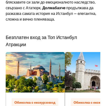
бляскавите си зали до емоционалното наследство,
Долмабахче
свързано с Ататюрк,
продължава да
разказва самата история на Истанбул — елегантна,
сложна и вечно пленяваща.
Безплатен вход за Топ Истанбул
Атракции
Обиколка с екскурзовод
Обиколка с екскур