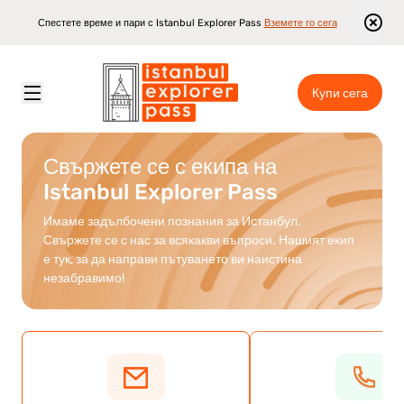
Спестете време и пари с Istanbul Explorer Pass
Вземете го сега
Купи сега
Istanbul Explorer Pass
\
Свържете се с нас
Свържете се с екипа на
Istanbul Explorer Pass
Имаме задълбочени познания за Истанбул.
Свържете се с нас за всякакви въпроси. Нашият екип
е тук, за да направи пътуването ви наистина
незабравимо!