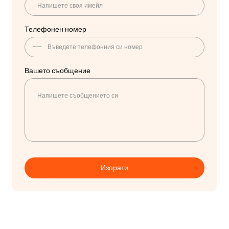
Телефонен номер
No
country
Вашето съобщение
selected
Изпрати