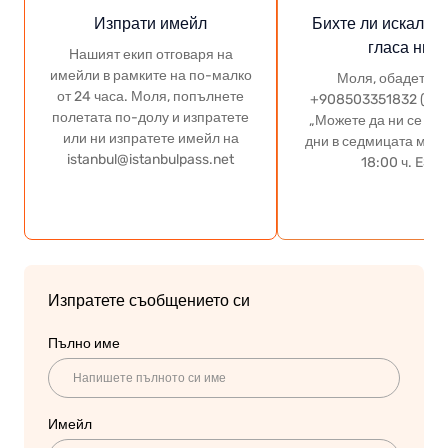
Изпрати имейл
Бихте ли искали д
гласа ни?
Нашият екип отговаря на
имейли в рамките на по-малко
Моля, обадете с
от 24 часа. Моля, попълнете
+908503351832 (без
полетата по-долу и изпратете
„Можете да ни се об
или ни изпратете имейл на
дни в седмицата межд
istanbul@istanbulpass.net
18:00 ч. EST“
Изпратете съобщението си
Пълно име
Имейл