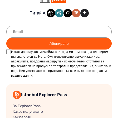
градски транспорт с Istanbul Kart
използват
.
турски
близост до киоски, които приемат
лири
.
Питай AI
За подробни инструкции посетете страницата
"
How to Get Istanbul Kart
"
на блога
.
Абониране
Искам да получавам имейли, които да ми помогнат да планирам
пътуването си до Истанбул, включително актуализации за
атракциите, подбрани маршрути и изключителни отстъпки за
притежатели на пропуск за театрални представления, обиколки и
още. Ние уважаваме поверителността ви и никога не продаваме
вашите данни.
Istanbul Explorer Pass
За Explorer Pass
Какво получавате
Как работи