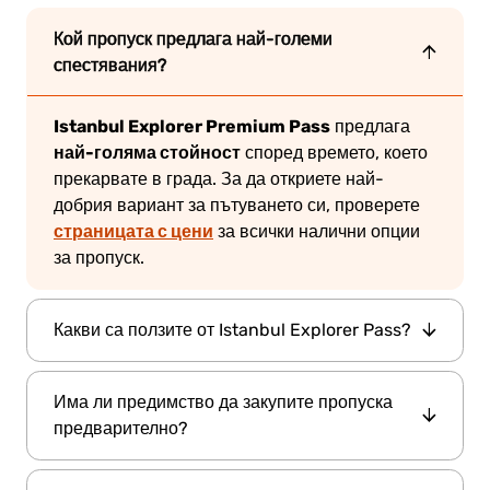
Кой пропуск предлага най-големи
спестявания?
Istanbul Explorer Premium Pass
предлага
най-голяма стойност
според времето, което
прекарвате в града. За да откриете най-
добрия вариант за пътуването си, проверете
страницата с цени
за всички налични опции
за пропуск.
Какви са ползите от Istanbul Explorer Pass?
Istanbul Explorer Pass
The
дава достъп до
Има ли предимство да закупите пропуска
най-популярните атракции
в града, като
предварително?
изгоден
спестяващ време
предлага
и
начин
Изцяло дигиталният
за разглеждане.
Istanbul Explorer Pass
Да! Закупуването на