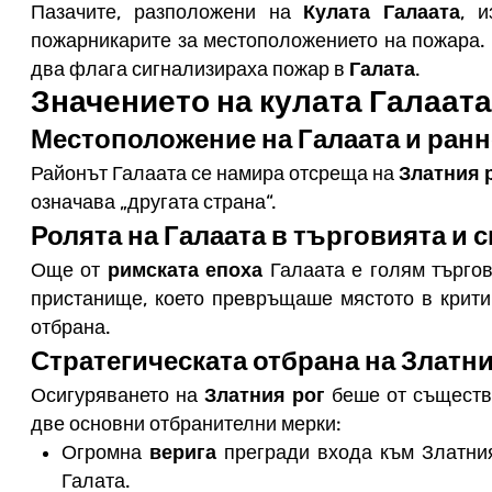
Пазачите, разположени на
Кулата Галаата
, 
пожарникарите за местоположението на пожара.
два флага сигнализираха пожар в
Галата
.
Значението на кулата Галаата
Местоположение на Галаата и ранн
Районът Галаата се намира отсреща на
Златния 
означава „другата страна“.
Ролята на Галаата в търговията и 
Още от
римската епоха
Галаата е голям търго
пристанище, което превръщаше мястото в крити
отбрана.
Стратегическата отбрана на Златни
Осигуряването на
Златния рог
беше от съществе
две основни отбранителни мерки:
Огромна
верига
прегради входа към Златния
Галата.