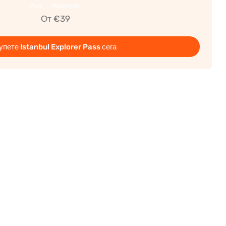
Plus
Premium
От €39
упете Istanbul Explorer Pass сега