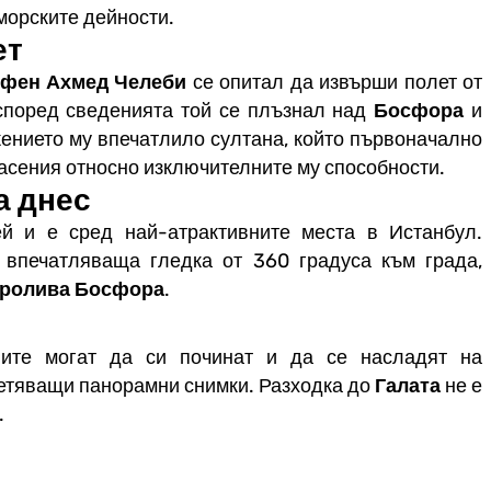
орските дейности.
ет
рфен Ахмед Челеби
се опитал да извърши полет от
 според сведенията той се плъзнал над
Босфора
и
жението му впечатлило султана, който първоначално
пасения относно изключителните му способности.
а днес
й и е сред най-атрактивните места в Истанбул.
а впечатляваща гледка от 360 градуса към града,
ролива Босфора
.
лите могат да си починат и да се насладят на
етяващи панорамни снимки. Разходка до
Галата
не е
.