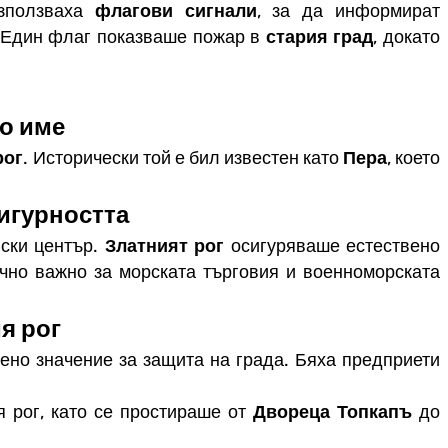
използваха
флагови сигнали
, за да информират
 Един флаг показваше пожар в
стария град
, докато
о име
рог
. Исторически той е бил известен като
Пера
, което
сигурността
вски център.
Златният рог
осигуряваше естествено
чно важно за морската търговия и военноморската
я рог
но значение за защита на града. Бяха предприети
 рог, като се простираше от
Двореца Топкапъ
до