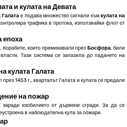
ата и кулата на Девата
а Галата
е подава множество сигнали към
кулата на
 контролира трафика в протока, използвайки флот от
а епоха
и
. Корабите, които преминавали през
Босфора
, били
власти. Тази система се запазила до падането на
на кулата Галата
през 1453 г., кварталът Галата и кулата се предали
дение на пожар
л
заради изобилието от дървени сгради. За да се
устроена в наблюдателна кула за пожари.
жар