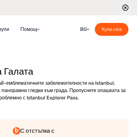
рупи
Помощ
BG
Купи сега
ЧЗВ
Croatian
Ръководство
English
а Галата
Блог
French
Свържете се с нас
German
най-емблематичните забележителности на Istanbul,
панорамни гледки към града. Пропуснете опашката за
График на водените турове
Italian
роблемно с Istanbul Explorer Pass.
Portuguese
Romanian
Russian
С отстъпка с
Spanish