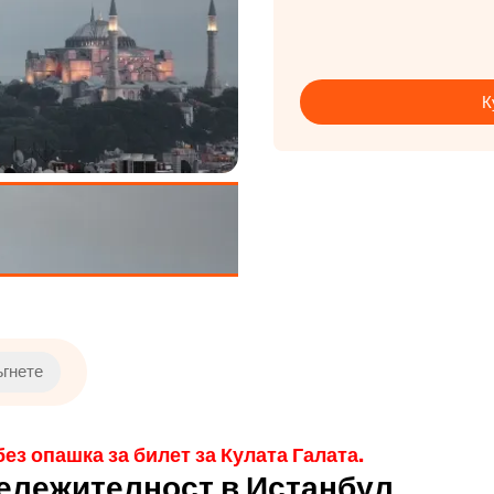
К
ъгнете
ез опашка за билет за Кулата Галата.
бележителност в Истанбул