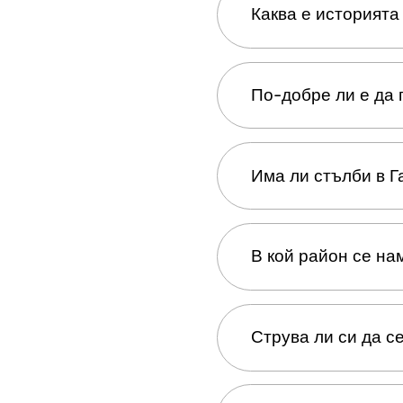
Каква е историята
Кулата Галата е пост
По-добре ли е да 
била използвана за
и като затвор и кат
прелетял от кулата 
Посещението вечер,
туристическа забел
Има ли стълби в Г
гледки и отлична с
натоварени, ако пр
Да, Галатската кула
В кой район се на
почти до горе. В са
е лесно и гледката 
Кулата Галата се на
Струва ли си да с
Да, Галатската кула