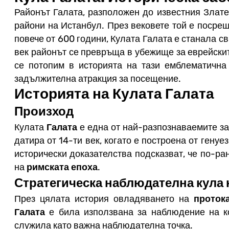
Районът Галата, разположен до известния Злате
райони на Истанбул. През вековете той е посре
повече от 600 години, Кулата Галата е станала с
век районът се превръща в убежище за еврейски
се потопим в историята на тази емблематична
задължителна атракция за посещение.
Историята на Кулата Галата
Произход
Кулата
Галата
е една от най-разпознаваемите з
датира от 14-ти век, когато е построена от генуе
исторически доказателства подсказват, че по-р
на
римската епоха
.
Стратегическа наблюдателна кула
През цялата история овладяването на
проток
Галата
е била използвана за наблюдение на к
служила като важна наблюдателна точка.