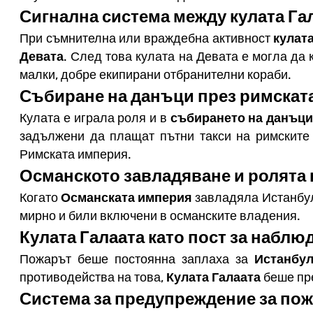
Сигнална система между кулата Гал
При съмнителна или враждебна активност
кулат
Девата
. След това кулата на Девата е могла да
малки, добре екипирани отбранителни кораби.
Събиране на данъци през римскат
Кулата е играла роля и в
събирането на данъц
задължени да плащат пътни такси на римските 
Римската империя.
Османското завладяване и ролята 
Когато
Османската империя
завладяла Истанбул 
мирно и били включени в османските владения.
Кулата Галаата като пост за наблю
Пожарът беше постоянна заплаха за
Истанбу
противодейства на това,
Кулата Галаата
беше пре
Система за предупреждение за по