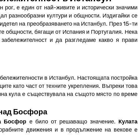
н рог, е един от най-живите и исторически значими
щал разнообразни култури и общности. Издигайки се
видетел на преобразяването на Истанбул. През 15-ти
те общности, бягащи от Испания и Португалия. Нека
 забележителност и да разгледаме какво я прави
абележителности в Истанбул. Настоящата постройка
зците като част от техните укрепления. Въпреки това
анна кула е съществувала на същото място по време
 над Босфора
а Босфор
е било от решаващо значение.
Кулата
орабните движения и в продължение на векове е