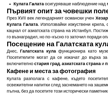
Кулата Гaлата
осигуряваше наблюдение над м
Първият опит за човешки пол
През XVII век легендарният османски учен
Хеза
Кулата Гaлата
. Използвайки изкуствени крила,
кацнал от азиатската страна на Истанбул. Пости
го възнаградил, но по-късно го заточил поради о
Посещение на Галатската кул
Днес,
Галатската кула
функционира като музе
Посетителите могат да се изкачат до върха з
включително
стария град
,
азиатската страна
и
п
Кафене и места за фотография
Кулата разполага с кафене, където посетите
освежителни напитки след заснемането на зашем
пълна, без да посетите този исторически паметник