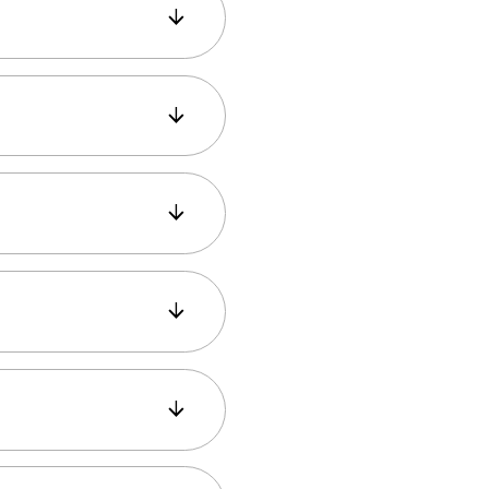
 градски стени. Тя е
дините тя е служила
рфен Ахмет Челеби е
 тя е популярна
длага впечатляващи
о са по-малко
звате асансьора
участък. Качването
Истиклял и Каракой.
идите Босфора,