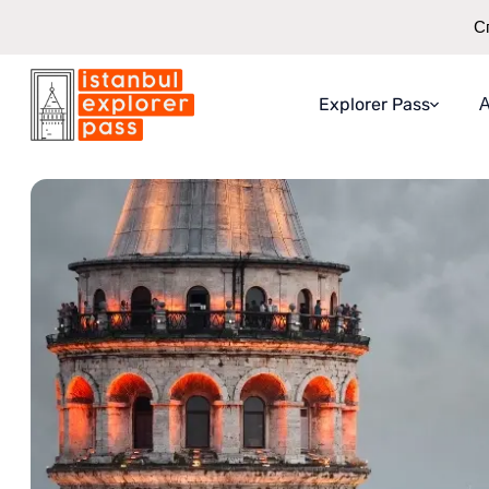
С
Explorer Pass
А
Istanbul Explorer Pass
\
Атракции
\
Вход за кулата Галата
За Explorer Pass
Какво получавате
Как работи
Гаранция за спес