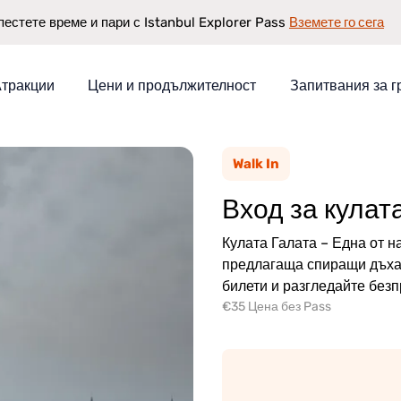
Вземете го сега
пестете време и пари с Istanbul Explorer Pass
тракции
Цени и продължителност
Запитвания за г
Walk In
Вход за кулат
тявания
Кулата Галата – Една от 
предлагаща спиращи дъха 
билети и разгледайте безп
€35 Цена без Pass