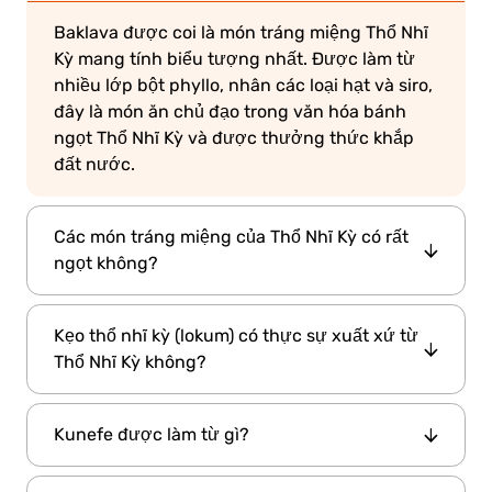
Baklava được coi là món tráng miệng Thổ Nhĩ
Kỳ mang tính biểu tượng nhất. Được làm từ
nhiều lớp bột phyllo, nhân các loại hạt và siro,
đây là món ăn chủ đạo trong văn hóa bánh
ngọt Thổ Nhĩ Kỳ và được thưởng thức khắp
đất nước.
Các món tráng miệng của Thổ Nhĩ Kỳ có rất
ngọt không?
Vâng, nhiều món tráng miệng truyền thống
Kẹo thổ nhĩ kỳ (lokum) có thực sự xuất xứ từ
của Thổ Nhĩ Kỳ khá ngọt, thường được làm với
Thổ Nhĩ Kỳ không?
siro đường, mật ong và các nguyên liệu
phong phú như các loại hạt, bơ và kem đặc.
Đúng vậy, kẹo thổ nhĩ kỳ, được gọi cục bộ là
Tuy nhiên, cũng có những lựa chọn nhẹ hơn
Kunefe được làm từ gì?
"lokum," có nguồn gốc từ Thổ Nhĩ Kỳ thời Đế
như cơm pudding (sutlac) hoặc gullac.
quốc Ottoman. Đây là một loại kẹo dẻo thơm vị