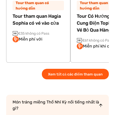
Tour tham quan có
Tour tham quan có
hướng dẫn
hướng dẫn
Tour tham quan Hagia
Tour Có Hướng D
Sophia có vé vào cửa
Cung Điện Topkap
Vé Bỏ Qua Hàng 
€35 không có Pass
Miễn phí với
€61 không có Pass
Miễn phí khi có 
Xem tất cả các điểm tham quan
Món tráng miệng Thổ Nhĩ Kỳ nổi tiếng nhất là
gì?