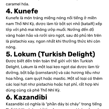
caramel hóa.
4. Kunefe
Kunefe là món tráng miệng nóng nổi tiếng ở miền
nam Thổ Nhĩ Kỳ, được làm từ bột sợi nhỏ (kataifi) xếp
lớp với phô mai không ướp muối. Nướng đến độ
vàng hoàn hảo và rưới siro ngọt, sau đó phủ lên trên
là pistachio xay, ngon nhất khi thưởng thức khi còn
nóng.
5. Lokum (Turkish Delight)
Được biết đến trên toàn thế giới với tên Turkish
Delight, Lokum là một loại kẹo ngọt dai được làm từ
đường, bột bắp (cornstarch) và các hương liệu như
hoa hồng, cam quýt hoặc mastic. Một số loại có thêm
các loại hạt như pistachio hoặc hạt phỉ, rất hợp khi
dùng cùng cà phê Thổ Nhĩ Kỳ.
6. Kazandibi
Kazandibi có nghĩa là “phần đáy bị cháy” trong tiếng