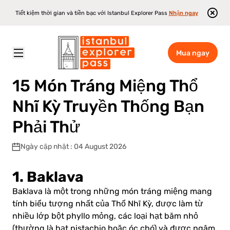
Tiết kiệm thời gian và tiền bạc với Istanbul Explorer Pass
Nhận ngay
Mua ngay
Istanbul Explorer Pass
\
Blog
\
15 Món Tráng Miệng Thổ Nhĩ Kỳ Truyền Thống Bạn Phải Thử
15 Món Tráng Miệng Thổ
Nhĩ Kỳ Truyền Thống Bạn
Phải Thử
Ngày cập nhật : 04 August 2026
1. Baklava
Baklava là một trong những món tráng miệng mang
tính biểu tượng nhất của Thổ Nhĩ Kỳ, được làm từ
nhiều lớp bột phyllo mỏng, các loại hạt băm nhỏ
(thường là hạt pistachio hoặc óc chó) và được ngâm