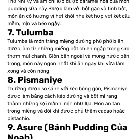
Thổ Nhĩ Kỳ và ám chỉ lớp được caramel hóa của món
pudding sữa này. Được làm với bột gạo và tinh bột,
món ăn có hương vị hơi khói nhẹ kết hợp với kết cấu
mềm, mịn và béo ngậy.
7. Tulumba
Tulumba là món tráng miệng đường phố phổ biến
được làm từ những miếng bột chiên ngập trong siro
thơm mùi chanh. Giòn bên ngoài và mọng nước bên
trong, món này ngon nhất khi ăn ngay khi vừa làm
xong và còn nóng.
8. Pismaniye
Thường được so sánh với kẹo bông gòn, Pismaniye
được làm bằng cách kéo đường và bột mì rang
thành những sợi mảnh, mịn như lụa. Món ăn tan
trong miệng và đôi khi được phủ thêm cacao hoặc
pistachio.
9. Asure (Bánh Pudding Của
Noah)