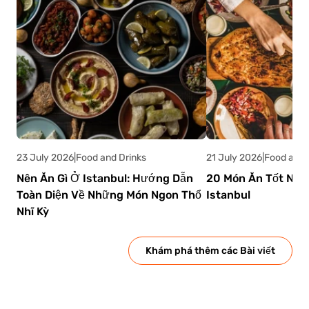
được ưa chuộng trên phạm vi quốc tế.
23 July 2026
|
Food and Drinks
21 July 2026
|
Food and 
Nên Ăn Gì Ở Istanbul: Hướng Dẫn
20 Món Ăn Tốt Nhấ
Toàn Diện Về Những Món Ngon Thổ
Istanbul
Nhĩ Kỳ
Khám phá thêm các Bài viết