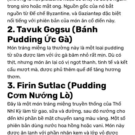
trong siro hoặc mật ong. Nguồn gốc của nó bắt
nguồn từ Đế chế Byzantine, và Gaziantep đặc biệt
nổi tiếng với phiên bản của món ăn cổ điển này.
2. Tavuk Gogsu (Bánh
Pudding Ức Gà)
Món tráng miệng lạ thường này là một loại pudding
từ sữa được làm với ức gà băm nhỏ rất mịn. Dù có
thịt, nhưng món ăn lại có vị ngọt thanh, tinh tế và kết
cấu mượt mà, được phủ thêm quế để tăng hương
thơm.
3. Firin Sutlac (Pudding
Cơm Nướng Lò)
Đây là một món tráng miệng truyền thống của Thổ
Nhĩ Kỳ làm từ gạo, sữa và đường, sau đó nướng cho
đến khi phần bề mặt chuyển sang màu vàng. Một số
phiên bản dùng nước hoa hồng hoặc vani. Món này
được ăn lạnh với phần nhân kem và lớp vỏ được