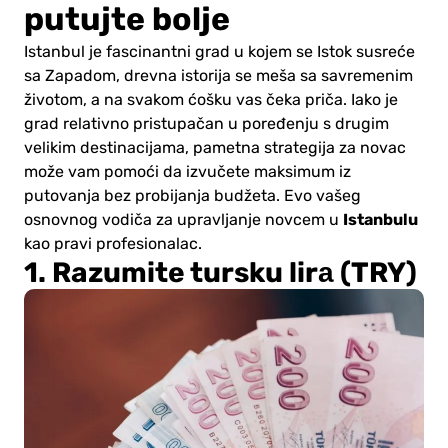
putujte bolje
Istanbul je fascinantni grad u kojem se Istok susreće
sa Zapadom, drevna istorija se meša sa savremenim
životom, a na svakom ćošku vas čeka priča. Iako je
grad relativno pristupačan u poređenju s drugim
velikim destinacijama, pametna strategija za novac
može vam pomoći da izvučete maksimum iz
putovanja bez probijanja budžeta. Evo vašeg
Istanbulu
osnovnog vodiča za upravljanje novcem u
kao pravi profesionalac.
1. Razumite tursku lirа (TRY)