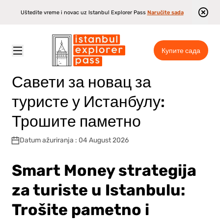
Uštedite vreme i novac uz Istanbul Explorer Pass
Naručite sada
Купите сада
Istanbul Explorer Pass
\
Блог
\
Савети за новац за туристе у Истанбулу: Трошите паметно
Савети за новац за
туристе у Истанбулу:
Трошите паметно
Datum ažuriranja : 04 August 2026
Smart Money strategija
za turiste u Istanbulu:
Trošite pametno i