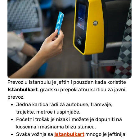
Prevoz u Istanbulu je jeftin i pouzdan kada koristite
Istanbulkart
, gradsku prepokratnu karticu za javni
prevoz.
Jedna kartica radi za autobuse, tramvaje,
trajekte, metroe i uspinjače.
Početni trošak je nizak i možete je dopuniti na
kioscima i mašinama blizu stanica.
Istanbulkart
Svaka vožnja sa
mnogo je jeftinija