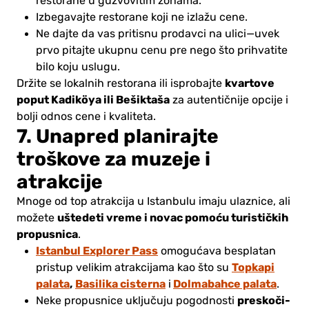
restorane u gužvovitim zonama.
Izbegavajte restorane koji ne izlažu cene.
Ne dajte da vas pritisnu prodavci na ulici—uvek
prvo pitajte ukupnu cenu pre nego što prihvatite
bilo koju uslugu.
kvartove
Držite se lokalnih restorana ili isprobajte
poput Kadiköya ili Bešiktaša
za autentičnije opcije i
bolji odnos cene i kvaliteta.
7. Unapred planirajte
troškove za muzeje i
atrakcije
Mnoge od top atrakcija u Istanbulu imaju ulaznice, ali
uštedeti vreme i novac pomoću turističkih
možete
propusnica
.
Istanbul Explorer Pass
omogućava besplatan
Topkapi
pristup velikim atrakcijama kao što su
palata
,
Basilika cisterna
Dolmabahce palata
i
.
preskoči-
Neke propusnice uključuju pogodnosti