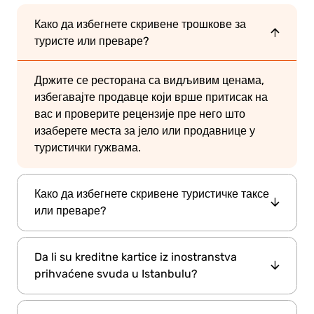
Како да избегнете скривене трошкове за
туристе или преваре?
Држите се ресторана са видљивим ценама,
избегавајте продавце који врше притисак на
вас и проверите рецензије пре него што
изаберете места за јело или продавнице у
туристички гужвама.
Како да избегнете скривене туристичке таксе
или преваре?
Држите се ресторана са видљивим ценама,
Da li su kreditne kartice iz inostranstva
избегавајте продавце који вас притискају и
prihvaćene svuda u Istanbulu?
проверите рецензије пре него што изаберете
локале или продавнице у туристички гужвама.
Visa i Mastercard su široko prihvaćene, ali