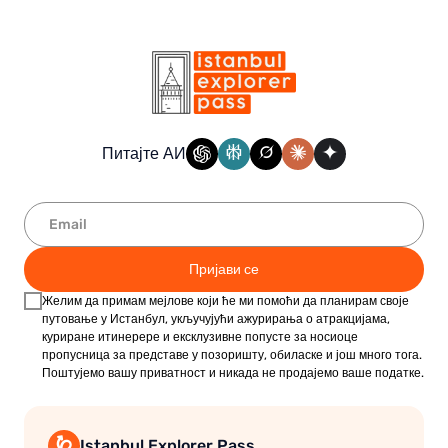
Питајте АИ
Пријави се
Желим да примам мејлове који ће ми помоћи да планирам своје
путовање у Истанбул, укључујући ажурирања о атракцијама,
куриране итинерере и ексклузивне попусте за носиоце
пропусница за представе у позоришту, обиласке и још много тога.
Поштујемо вашу приватност и никада не продајемо ваше податке.
Istanbul Explorer Pass