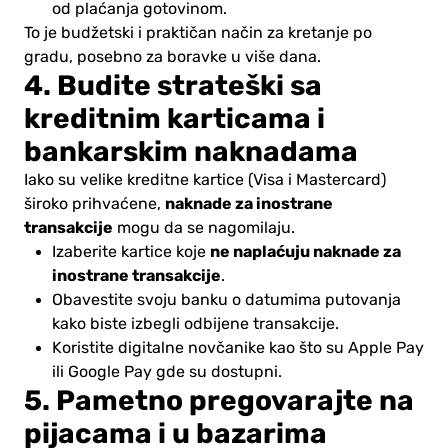
od plaćanja gotovinom.
To je budžetski i praktičan način za kretanje po
gradu, posebno za boravke u više dana.
4. Budite strateški sa
kreditnim karticama i
bankarskim naknadama
Iako su velike kreditne kartice (Visa i Mastercard)
naknade za inostrane
široko prihvaćene,
transakcije
mogu da se nagomilaju.
ne naplaćuju naknade za
Izaberite kartice koje
inostrane transakcije
.
Obavestite svoju banku o datumima putovanja
kako biste izbegli odbijene transakcije.
Koristite digitalne novčanike kao što su Apple Pay
ili Google Pay gde su dostupni.
5. Pametno pregovarajte na
pijacama i u bazarima