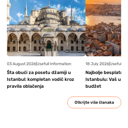
03 August 2026
|
Usefull Information
18 July 2026
|
Usefull In
Šta obući za posetu džamiji u
Najbolje besplatne s
Istanbul: kompletan vodič kroz
Istanbulu: Vaš ulti
pravila oblačenja
budžet
Otkrijte više članaka