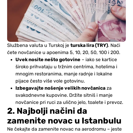
turska lira (TRY)
Službena valuta u Turskoj je
. Naći
ćete novčanice u apoenima 5, 10, 20, 50, 100 i 200.
Uvek nosite nešto gotovine
– iako se kartice
široko prihvataju u tržnim centrima, hotelima i
mnogim restoranima, manje radnje i lokalne
pijace često više vole gotovinu.
Izbegavajte nošenje velikih novčanica
za
svakodnevne kupovine. Držite sitniš i manje
novčanice pri ruci za ulično jelo, toalete i prevoz.
2. Najbolji načini da
zamenite novac u Istanbulu
Ne čekajte da zamenite novac na aerodromu – jeste