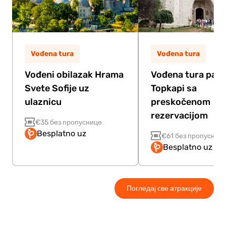
Vođena tura
Vođena tura
Vođeni obilazak Hrama
Vođena tura pala
Svete Sofije uz
Topkapi sa
ulaznicu
preskočenom
rezervacijom
€35 без пропуснице
Besplatno uz
€61 без пропусниц
Besplatno uz Pa
Погледај све атракције