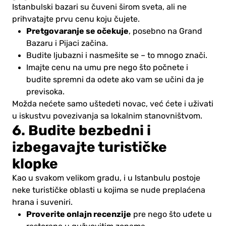
Istanbulski bazari su čuveni širom sveta, ali ne
prihvatajte prvu cenu koju čujete.
Pretgovaranje se očekuje
, posebno na Grand
Bazaru i Pijaci začina.
Budite ljubazni i nasmešite se – to mnogo znači.
Imajte cenu na umu pre nego što počnete i
budite spremni da odete ako vam se učini da je
previsoka.
Možda nećete samo uštedeti novac, već ćete i uživati
u iskustvu povezivanja sa lokalnim stanovništvom.
6. Budite bezbedni i
izbegavajte turističke
klopke
Kao u svakom velikom gradu, i u Istanbulu postoje
neke turističke oblasti u kojima se nude preplaćena
hrana i suveniri.
Proverite onlajn recenzije
pre nego što uđete u