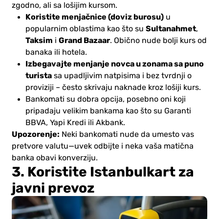
zgodno, ali sa lošijim kursom.
Koristite menjačnice (doviz burosu)
u
Sultanahmet
popularnim oblastima kao što su
,
Taksim
Grand Bazaar
i
. Obično nude bolji kurs od
banaka ili hotela.
Izbegavajte menjanje novca u zonama sa puno
turista
sa upadljivim natpisima i bez tvrdnji o
proviziji – često skrivaju naknade kroz lošiji kurs.
Bankomati su dobra opcija, posebno oni koji
pripadaju velikim bankama kao što su Garanti
BBVA, Yapi Kredi ili Akbank.
Upozorenje:
Neki bankomati nude da umesto vas
pretvore valutu—uvek odbijte i neka vaša matična
banka obavi konverziju.
3. Koristite Istanbulkart za
javni prevoz