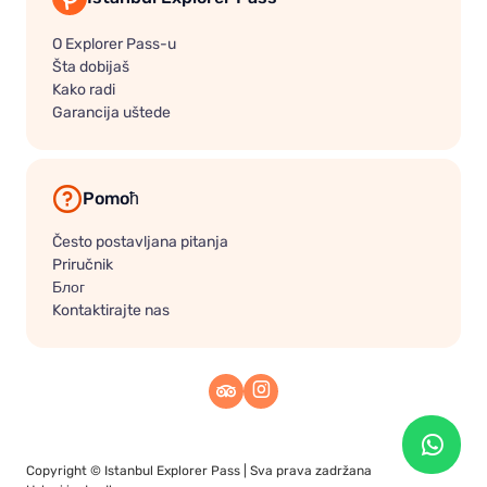
O Explorer Pass-u
Šta dobijaš
Kako radi
Garancija uštede
Pomoћ
Često postavljana pitanja
Priručnik
Блог
Kontaktirajte nas
Copyright ©
Istanbul Explorer Pass
| Sva prava zadržana