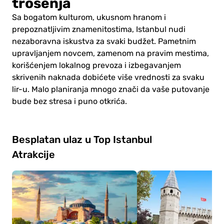
trošenja
Sa bogatom kulturom, ukusnom hranom i
prepoznatljivim znamenitostima, Istanbul nudi
nezaboravna iskustva za svaki budžet. Pametnim
upravljanjem novcem, zamenom na pravim mestima,
korišćenjem lokalnog prevoza i izbegavanjem
skrivenih naknada dobićete više vrednosti za svaku
lir-u. Malo planiranja mnogo znači da vaše putovanje
bude bez stresa i puno otkrića.
Besplatan ulaz u Top Istanbul
Atrakcije