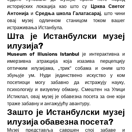
Црква Светог
историјских локација као што су
Антонија
Средња школа Галатасарај
и
, што чини
овај музеј одличном станицом током вашег
истраживања Истанбула.
Шта је Истанбулски музеј
илузија?
Museum of Illusions Istanbul
је интерактивна и
имерзивна атракција која изазива перцепцију
оптичким илузијама, „трик“ собама и оним што
збуњује ум. Нуди јединствено искуство у ком
посетиоци могу забавно да истражују науку,
психологију и визуелну обману. Смештен на Улици
Истиклал, овај музеј је обавезна посета за оне који
траже забавну и ангажујућу авантуру.
Зашто је Истанбулски музеј
илузија обавезна посета?
Музеј представља савршен спој забаве и