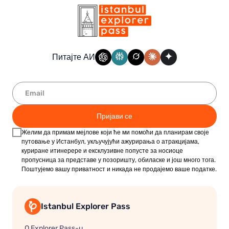
Питајте АИ
Пријави се
Желим да примам мејлове који ће ми помоћи да планирам своје
путовање у Истанбул, укључујући ажурирања о атракцијама,
куриране итинерере и ексклузивне попусте за носиоце
пропусница за представе у позоришту, обиласке и још много тога.
Поштујемо вашу приватност и никада не продајемо ваше податке.
Istanbul Explorer Pass
O Explorer Pass-u