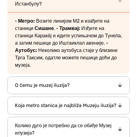
Истанбулу?
Метро:
•
Возите линијом М2 и изађите на
Сишане
Трамвај:
станици
.
•
Изђите на
станици Каракöј и идите успињачом до Тунела,
а затим пешице до Иштаиклал авеније.
•
Аутобус:
Неколико аутобуса стаје у близини
Трга Таксим, одатле можете пешице доћи до
музеја.
O čemu je muzej iluzija?
Muzej iluzija je interaktivno iskustvo usmereno
Koja metro stanica je najbliža Muzeju iluzija?
na vizuelnu percepciju i nauku o iluziji. Sadrži
više od 60 instalacija, uključujući rotirajuće
Najbliža metro stanica do muzeja Istanbul
tunele, sobe naglavačke, holograme,
Колико дуго је потребно да се обиђе Музеј
Stanica Sishane
Museum of Illusions je
na M2
stereograme i zagonetke koje „stimulišu“
илузија?