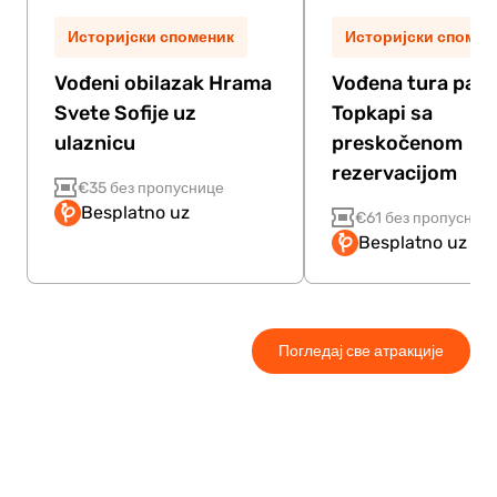
Историјски споменик
Историјски спомен
Vođeni obilazak Hrama
Vođena tura pala
Svete Sofije uz
Topkapi sa
ulaznicu
preskočenom
rezervacijom
€35 без пропуснице
Besplatno uz
€61 без пропусниц
Besplatno uz Pa
Погледај све атракције