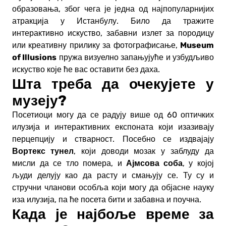
образовања, због чега је једна од најпопуларнијих
атракција у Истанбулу. Било да тражите
интерактивно искуство, забавни излет за породицу
Museum
или креативну прилику за фотографисање,
of Illusions
пружа визуелно запањујуће и узбудљиво
искуство које ће вас оставити без даха.
Шта треба да очекујете у
музеју?
Посетиоци могу да се радују више од 60 оптичких
илузија и интерактивних експоната који изазивају
перцепцију и стварност. Посебно се издвајају
Вортекс тунел
, који доводи мозак у заблуду да
Ајмсова соба
мисли да се тло помера, и
, у којој
људи делују као да расту и смањују се. Ту су и
стручни чланови особља који могу да објасне науку
иза илузија, па ће посета бити и забавна и поучна.
Када је најбоље време за