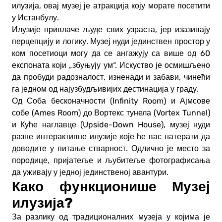
илузија, овај музеј је атракција коју морате посетити
у Истанбулу.
Илузије привлаче људе свих узраста, јер изазивају
перцепцију и логику. Музеј нуди јединствен простор у
ком посетиоци могу да се ангажују са више од 60
експоната који „збуњују ум“. Искуство је осмишљено
да пробуди радозналост, изненади и забави, чинећи
га једном од најузбудљивијих дестинација у граду.
Од Соба бесконачности (Infinity Room) и Ајмсове
собе (Ames Room) до Вортекс тунела (Vortex Tunnel)
и Куће наглавце (Upside-Down House), музеј нуди
разне интерактивне илузије које ће вас натерати да
доводите у питање стварност. Одлично је место за
породице, пријатеље и љубитеље фотографисања
да уживају у једној јединственој авантури.
Како функционише Музеј
илузија?
За разлику од традиционалних музеја у којима је