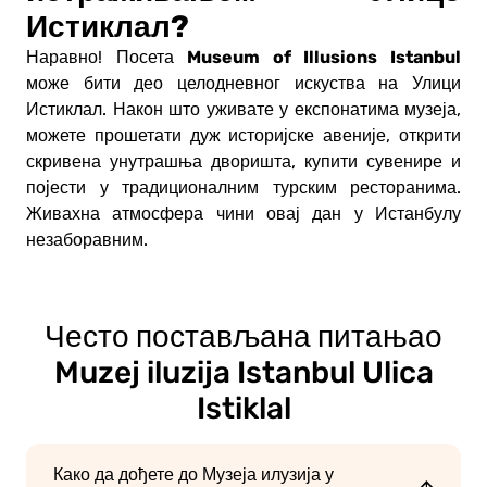
Истиклал?
Museum of Illusions Istanbul
Наравно! Посета
може бити део целодневног искуства на Улици
Истиклал. Након што уживате у експонатима музеја,
можете прошетати дуж историјске авеније, открити
скривена унутрашња дворишта, купити сувенире и
појести у традиционалним турским ресторанима.
Живахна атмосфера чини овај дан у Истанбулу
незаборавним.
Често постављана питања
о
Muzej iluzija Istanbul Ulica
Istiklal
Како да дођете до Музеја илузија у