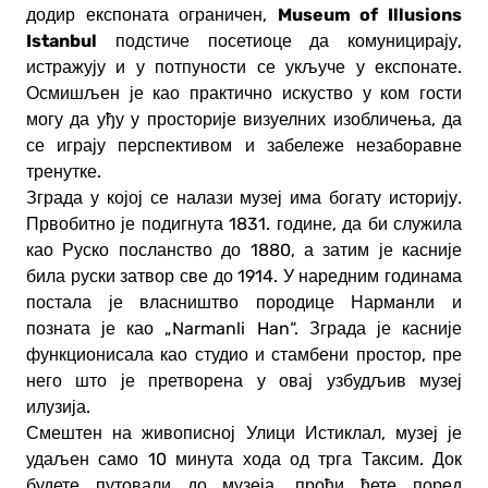
Museum of Illusions
додир експоната ограничен,
Istanbul
подстиче посетиоце да комуницирају,
истражују и у потпуности се укључе у експонате.
Осмишљен је као практично искуство у ком гости
могу да уђу у просторије визуелних изобличења, да
се играју перспективом и забележе незаборавне
тренутке.
Зграда у којој се налази музеј има богату историју.
Првобитно је подигнута 1831. године, да би служила
као Руско посланство до 1880, а затим је касније
била руски затвор све до 1914. У наредним годинама
постала је власништво породице Нармaнли и
позната је као „Narmanli Han“. Зграда је касније
функционисала као студио и стамбени простор, пре
него што је претворена у овај узбудљив музеј
илузија.
Смештен на живописној Улици Истиклал, музеј је
удаљен само 10 минута хода од трга Таксим. Док
будете путовали до музеја, проћи ћете поред