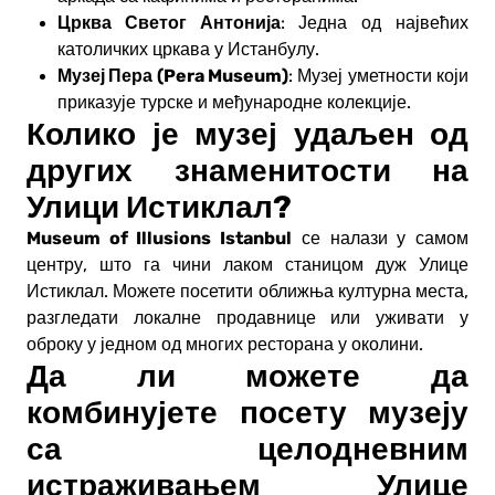
Црква Светог Антонија
: Једна од највећих
католичких цркава у Истанбулу.
Музеј Пера (Pera Museum)
: Музеј уметности који
приказује турске и међународне колекције.
Колико је музеј удаљен од
других знаменитости на
Улици Истиклал?
Museum of Illusions Istanbul
се налази у самом
центру, што га чини лаком станицом дуж Улице
Истиклал. Можете посетити оближња културна места,
разгледати локалне продавнице или уживати у
оброку у једном од многих ресторана у околини.
Да ли можете да
комбинујете посету музеју
са целодневним
истраживањем Улице