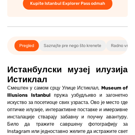
Kupite Istanbul Explorer Pass odmah
Pregled
Saznajte pre nego što krenete
Radno vreme 
Истанбулски музеј илузија
Истиклал
Museum of
Смештен у самом срцу Улице Истиклал,
Illusions Istanbul
пружа узбудљиво и загонетно
искуство за посетиоце свих узраста. Ово је место где
оптичке илузије, интерактивне поставке и имерзивне
инсталације стварају забавну и поучну авантуру.
Било да тражите савршену фотографију за
Instagram или једноставно желите да истражите свет