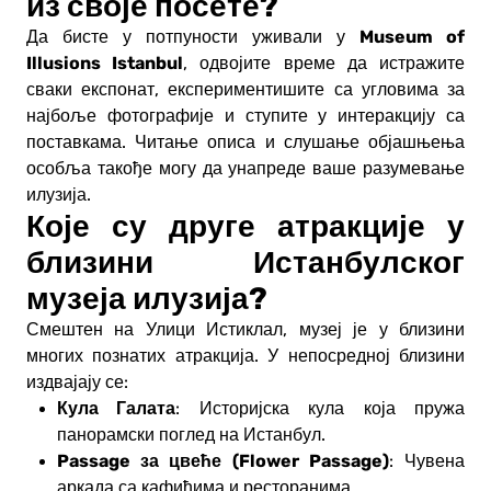
из своје посете?
Museum of
Да бисте у потпуности уживали у
Illusions Istanbul
, одвојите време да истражите
сваки експонат, експериментишите са угловима за
најбоље фотографије и ступите у интеракцију са
поставкама. Читање описа и слушање објашњења
особља такође могу да унапреде ваше разумевање
илузија.
Које су друге атракције у
близини Истанбулског
музеја илузија?
Смештен на Улици Истиклал, музеј је у близини
многих познатих атракција. У непосредној близини
издвајају се:
Кула Галата
: Историјска кула која пружа
панорамски поглед на Истанбул.
Passage за цвеће (Flower Passage)
: Чувена
аркада са кафићима и ресторанима.