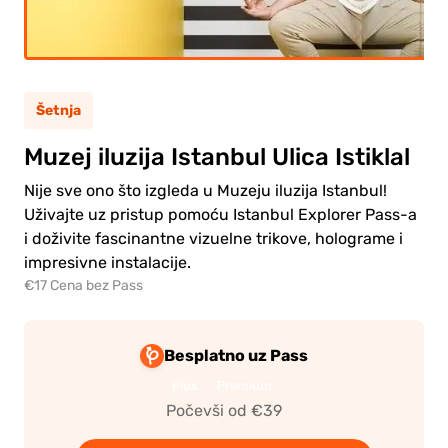
te
(5-11)
Šetnja
0.00€
asli
Muzej iluzija Istanbul Ulica Istiklal
0.00€
te
Nije sve ono što izgleda u Muzeju iluzija Istanbul!
Uživajte uz pristup pomoću Istanbul Explorer Pass-a
i doživite fascinantne vizuelne trikove, holograme i
impresivne instalacije.
€17 Cena bez Pass
ite
a
atu
Besplatno uz Pass
Plus
Premium
Počevši od €39