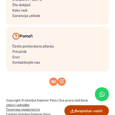
Šta dobijaš
Kako radi
Garancija uštede
Pomoћ
Često postavljana pitanja
Priručnik
Блог
Kontaktirajte nas
Copyright ©
Istanbul Explorer Pass
| Sva prava zadržana
Uslovi i odredbe
Политика приватности
Besplatan vodič
Cookies Istanbul Explorer Pass