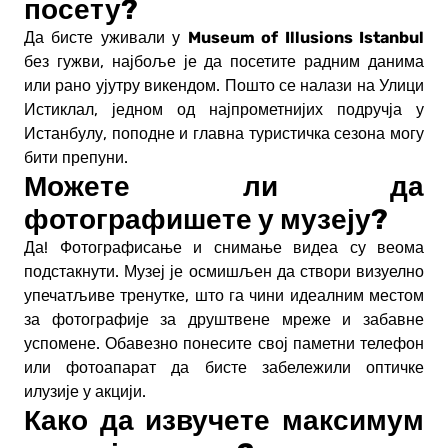
посету?
Museum of Illusions Istanbul
Да бисте уживали у
без гужви, најбоље је да посетите радним данима
или рано ујутру викендом. Пошто се налази на Улици
Истиклал, једном од најпрометнијих подручја у
Истанбулу, поподне и главна туристичка сезона могу
бити препуни.
Можете ли да
фотографишете у музеју?
Да! Фотографисање и снимање видеа су веома
подстакнути. Музеј је осмишљен да створи визуелно
упечатљиве тренутке, што га чини идеалним местом
за фотографије за друштвене мреже и забавне
успомене. Обавезно понесите свој паметни телефон
или фотоапарат да бисте забележили оптичке
илузије у акцији.
Како да извучете максимум