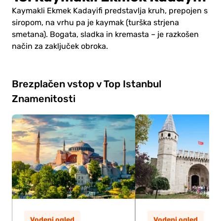
Kaymakli Ekmek Kadayifi predstavlja kruh, prepojen s
siropom, na vrhu pa je kaymak (turška strjena
smetana). Bogata, sladka in kremasta – je razkošen
način za zaključek obroka.
Brezplačen vstop v Top Istanbul
Znamenitosti
Vodeni ogled
Vodeni ogled