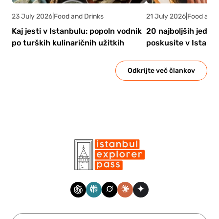
23 July 2026
|
Food and Drinks
21 July 2026
|
Food and 
Kaj jesti v Istanbulu: popoln vodnik
20 najboljših jedi, k
po turških kulinaričnih užitkih
poskusite v Istanb
Odkrijte več člankov