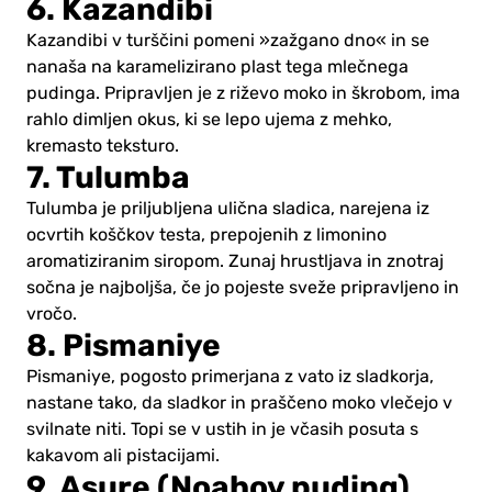
6. Kazandibi
Kazandibi v turščini pomeni »zažgano dno« in se
nanaša na karamelizirano plast tega mlečnega
pudinga. Pripravljen je z riževo moko in škrobom, ima
rahlo dimljen okus, ki se lepo ujema z mehko,
kremasto teksturo.
7. Tulumba
Tulumba je priljubljena ulična sladica, narejena iz
ocvrtih koščkov testa, prepojenih z limonino
aromatiziranim siropom. Zunaj hrustljava in znotraj
sočna je najboljša, če jo pojeste sveže pripravljeno in
vročo.
8. Pismaniye
Pismaniye, pogosto primerjana z vato iz sladkorja,
nastane tako, da sladkor in praščeno moko vlečejo v
svilnate niti. Topi se v ustih in je včasih posuta s
kakavom ali pistacijami.
9. Asure (Noahov puding)