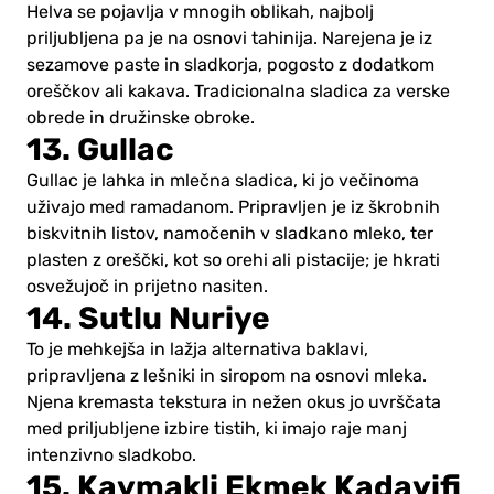
Helva se pojavlja v mnogih oblikah, najbolj
priljubljena pa je na osnovi tahinija. Narejena je iz
sezamove paste in sladkorja, pogosto z dodatkom
oreščkov ali kakava. Tradicionalna sladica za verske
obrede in družinske obroke.
13. Gullac
Gullac je lahka in mlečna sladica, ki jo večinoma
uživajo med ramadanom. Pripravljen je iz škrobnih
biskvitnih listov, namočenih v sladkano mleko, ter
plasten z oreščki, kot so orehi ali pistacije; je hkrati
osvežujoč in prijetno nasiten.
14. Sutlu Nuriye
To je mehkejša in lažja alternativa baklavi,
pripravljena z lešniki in siropom na osnovi mleka.
Njena kremasta tekstura in nežen okus jo uvrščata
med priljubljene izbire tistih, ki imajo raje manj
intenzivno sladkobo.
15. Kaymakli Ekmek Kadayifi