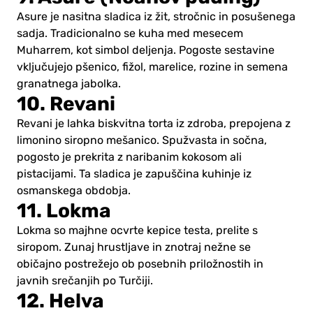
Asure je nasitna sladica iz žit, stročnic in posušenega
sadja. Tradicionalno se kuha med mesecem
Muharrem, kot simbol deljenja. Pogoste sestavine
vključujejo pšenico, fižol, marelice, rozine in semena
granatnega jabolka.
10. Revani
Revani je lahka biskvitna torta iz zdroba, prepojena z
limonino siropno mešanico. Spužvasta in sočna,
pogosto je prekrita z naribanim kokosom ali
pistacijami. Ta sladica je zapuščina kuhinje iz
osmanskega obdobja.
11. Lokma
Lokma so majhne ocvrte kepice testa, prelite s
siropom. Zunaj hrustljave in znotraj nežne se
običajno postrežejo ob posebnih priložnostih in
javnih srečanjih po Turčiji.
12. Helva