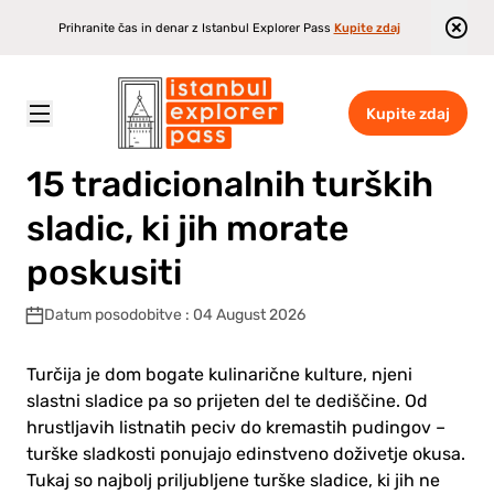
Prihranite čas in denar z Istanbul Explorer Pass
Kupite zdaj
Kupite zdaj
Istanbul Explorer Pass
\
Blog
\
15 tradicionalnih turških sladic, ki jih morate poskusiti
15 tradicionalnih turških
sladic, ki jih morate
poskusiti
Datum posodobitve : 04 August 2026
Turčija je dom bogate kulinarične kulture, njeni
slastni sladice pa so prijeten del te dediščine. Od
hrustljavih listnatih peciv do kremastih pudingov –
turške sladkosti ponujajo edinstveno doživetje okusa.
Tukaj so najbolj priljubljene turške sladice, ki jih ne