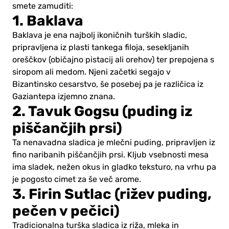
smete zamuditi:
1. Baklava
Baklava je ena najbolj ikoničnih turških sladic,
pripravljena iz plasti tankega filoja, sesekljanih
oreščkov (običajno pistacij ali orehov) ter prepojena s
siropom ali medom. Njeni začetki segajo v
Bizantinsko cesarstvo, še posebej pa je različica iz
Gaziantepa izjemno znana.
2. Tavuk Gogsu (puding iz
piščančjih prsi)
Ta nenavadna sladica je mlečni puding, pripravljen iz
fino naribanih piščančjih prsi. Kljub vsebnosti mesa
ima sladek, nežen okus in gladko teksturo, na vrhu pa
je pogosto cimet za še več arome.
3. Firin Sutlac (rižev puding,
pečen v pečici)
Tradicionalna turška sladica iz riža, mleka in