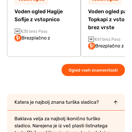
Voden ogled Hagije
Voden ogled pala
Sofije z vstopnico
Topkapi z vstopn
brez vrste
€35 brez Pass
Brezplačno z
€61 brez Pass
Brezplačno z Pa
Ogled vseh znamenitosti
Katera je najbolj znana turška sladica?
Baklava velja za najbolj ikonično turško
sladico. Narejena je iz več plasti listnatega