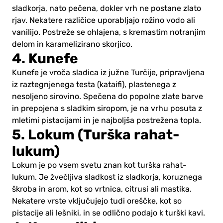
sladkorja, nato pečena, dokler vrh ne postane zlato
rjav. Nekatere različice uporabljajo rožino vodo ali
vanilijo. Postreže se ohlajena, s kremastim notranjim
delom in karamelizirano skorjico.
4. Kunefe
Kunefe je vroča sladica iz južne Turčije, pripravljena
iz raztegnjenega testa (kataifi), plastenega z
nesoljeno sirovino. Spečena do popolne zlate barve
in prepojena s sladkim siropom, je na vrhu posuta z
mletimi pistacijami in je najboljša postrežena topla.
5. Lokum (Turška rahat-
lukum)
Lokum je po vsem svetu znan kot turška rahat-
lukum. Je žvečljiva sladkost iz sladkorja, koruznega
škroba in arom, kot so vrtnica, citrusi ali mastika.
Nekatere vrste vključujejo tudi oreščke, kot so
pistacije ali lešniki, in se odlično podajo k turški kavi.