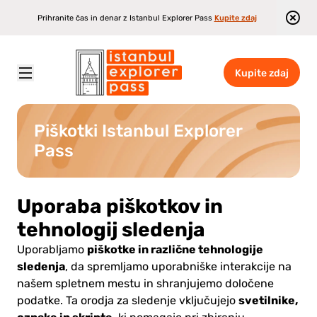
Prihranite čas in denar z Istanbul Explorer Pass
Kupite zdaj
Kupite zdaj
Istanbul Explorer Pass
\
Cookies Istanbul Explorer Pass
\
Piškotki Istanbul Explorer Pass
Piškotki Istanbul Explorer
Pass
Uporaba piškotkov in
tehnologij sledenja
piškotke in različne tehnologije
Uporabljamo
sledenja
, da spremljamo uporabniške interakcije na
našem spletnem mestu in shranjujemo določene
svetilnike,
podatke. Ta orodja za sledenje vključujejo