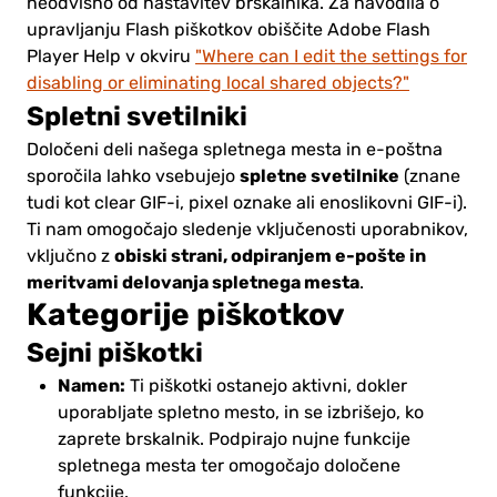
neodvisno od nastavitev brskalnika. Za navodila o
upravljanju Flash piškotkov obiščite Adobe Flash
Player Help v okviru
"Where can I edit the settings for
disabling or eliminating local shared objects?"
Spletni svetilniki
Določeni deli našega spletnega mesta in e-poštna
spletne svetilnike
sporočila lahko vsebujejo
(znane
tudi kot clear GIF-i, pixel oznake ali enoslikovni GIF-i).
Ti nam omogočajo sledenje vključenosti uporabnikov,
obiski strani, odpiranjem e-pošte in
vključno z
meritvami delovanja spletnega mesta
.
Kategorije piškotkov
Sejni piškotki
Namen:
Ti piškotki ostanejo aktivni, dokler
uporabljate spletno mesto, in se izbrišejo, ko
zaprete brskalnik. Podpirajo nujne funkcije
spletnega mesta ter omogočajo določene
funkcije.