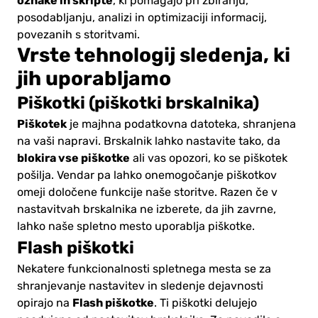
oznake in skripte
, ki pomagajo pri zbiranju,
posodabljanju, analizi in optimizaciji informacij,
povezanih s storitvami.
Vrste tehnologij sledenja, ki
jih uporabljamo
Piškotki (piškotki brskalnika)
Piškotek
je majhna podatkovna datoteka, shranjena
na vaši napravi. Brskalnik lahko nastavite tako, da
blokira vse piškotke
ali vas opozori, ko se piškotek
pošilja. Vendar pa lahko onemogočanje piškotkov
omeji določene funkcije naše storitve. Razen če v
nastavitvah brskalnika ne izberete, da jih zavrne,
lahko naše spletno mesto uporablja piškotke.
Flash piškotki
Nekatere funkcionalnosti spletnega mesta se za
shranjevanje nastavitev in sledenje dejavnosti
Flash piškotke
opirajo na
. Ti piškotki delujejo