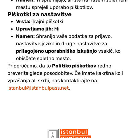
Ti spremljajo, ali ste na našem spletnem
mestu sprejeli uporabo piškotkov.
Piškotki za nastavitve
Vrsta:
Trajni piškotki
Upravljamo jih:
Mi
Namen:
Shranijo vaše podatke za prijavo,
nastavitve jezika in druge nastavitve za
prilagojeno uporabniško izkušnjo
vsakič, ko
obiščete spletno mesto.
Politiko piškotkov
Priporočamo, da to
redno
preverite glede posodobitev. Če imate kakršna koli
vprašanja ali skrbi, nas kontaktirajte na
istanbul@istanbulpass.net
.