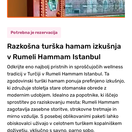
rasel
(12+)
rok
(5-11)
Potrebna je rezervacija
Razkošna turška hamam izkušnja
0.00€
rasel
v Rumeli Hammam Istanbul
0.00€
ok
Odkrijte eno najbolj pristnih in sproščujočih wellness
tradicij v Turčiji v Rumeli Hammam Istanbul. Ta
zgodovinski turški hamam ponuja prefinjeno izkušnjo,
ki združuje stoletja stare otomanske obrede z
modernim udobjem. Idealno za popotnike, ki iščejo
dite
sprostitev po raziskovanju mesta; Rumeli Hammam
a
čilo
zagotavlja zasebne storitve, strokovne tretmaje in
mirno vzdušje. S posebej oblikovanimi paketi lahko
obiskovalci uživajo v celotnem turškem kopalniškem
doživetju, vključno s savno, parno sobo,