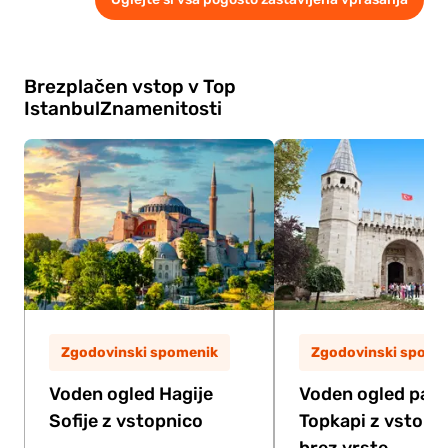
običajno pa traja približno od 1,5 ure do 2,5
ure.
Brezplačen vstop v Top
Istanbul
Znamenitosti
Zgodovinski spomenik
Zgodovinski spome
Voden ogled Hagije
Voden ogled pala
Sofije z vstopnico
Topkapi z vstopn
brez vrste