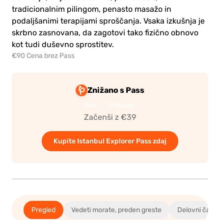
tradicionalnim pilingom, penasto masažo in
podaljšanimi terapijami sproščanja. Vsaka izkušnja je
skrbno zasnovana, da zagotovi tako fizično obnovo
kot tudi duševno sprostitev.
€90 Cena brez Pass
Znižano s Pass
Plus
Premium
Začenši z €39
Kupite Istanbul Explorer Pass zdaj
Pregled
Vedeti morate, preden greste
Delovni čas in