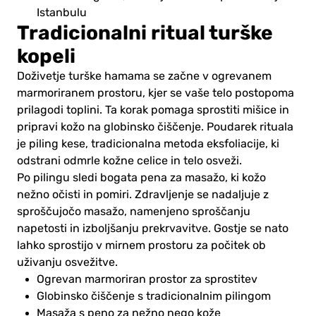
Istanbulu
Tradicionalni ritual turške
kopeli
Doživetje turške hamama se začne v ogrevanem
marmoriranem prostoru, kjer se vaše telo postopoma
prilagodi toplini. Ta korak pomaga sprostiti mišice in
pripravi kožo na globinsko čiščenje. Poudarek rituala
je piling kese, tradicionalna metoda eksfoliacije, ki
odstrani odmrle kožne celice in telo osveži.
Po pilingu sledi bogata pena za masažo, ki kožo
nežno očisti in pomiri. Zdravljenje se nadaljuje z
sproščujočo masažo, namenjeno sproščanju
napetosti in izboljšanju prekrvavitve. Gostje se nato
lahko sprostijo v mirnem prostoru za počitek ob
uživanju osvežitve.
Ogrevan marmoriran prostor za sprostitev
Globinsko čiščenje s tradicionalnim pilingom
Masaža s peno za nežno nego kože