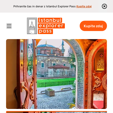
Prihranite čas in denar z Istanbul Explorer Pass
Kupite zdaj
Kupite zdaj
Istanbul Explorer Pass
\
Atrakcije
\
Doživetje v Rumeli Hammam v Istanbulu