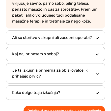
vključuje savno, parno sobo, piling telesa,
penasto masažo in čas za sprostitev. Premium
paketi lahko vključujejo tudi podaljšane
masažne terapije in tretmaje za nego kože.
Ali so storitve v skupni ali zasebni uporabi?
Vsi paketi so na voljo kot zasebne seanse, ki
Kaj naj prinesem s seboj?
zagotavljajo ekskluzivno in osebno izkušnjo za
posameznike ali skupine.
Najbolj potrebni predmeti so na voljo na kraju
Je ta izkušnja primerna za obiskovalce, ki
samem, vendar je priporočljivo, da s seboj
prihajajo prvič?
prinesete udobna oblačila za po vaši
obravnavi.
Da, je prijazno za začetnike. Usposobljeni
Kako dolgo traja izkušnja?
spremljevalci vodijo goste skozi vsako fazo, kar
zagotavlja udobno in gladko izkušnjo.
Skupno trajanje se razlikuje glede na paket,
Oglejte si vsa pogosto zastavljena vprašanja