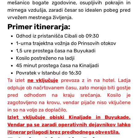
mešanico bogate zgodovine, osupljivih pokrajin in
mirnega vzdušja, zaradi česar so idealen pobeg pred
vrvežem mestnega življenja.
Primer itinerarja:
Odhod iz pristanišča Cibali ob 09:30
1-urna trajektna vožnja do Prinsovih otokov
1,5 ure prostega časa na Buyukadi
Kosilo postreženo na ladji
45 minut prostega časa na Kinaljadi
Povratek v Istanbul do 16:30
ne vključuje
Ta izlet
prevoza z in na hotel.
Ladja
odpluje ob načrtovanem času, zato morajo biti gostje
pred odhodom na kraju srečanja.
Kosilo je
zagotovljeno na krovu, vendar pijače niso vključene
in so na voljo za doplačilo.
Izlet vključuje obiski Kinaljade in Buyukade.
Vendar pa se zaradi operativnih dejavnikov lahko
itinerar prilagodi brez predhodnega obvestila.