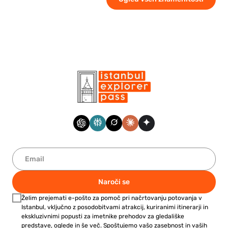
Naroči se
Želim prejemati e-pošto za pomoč pri načrtovanju potovanja v
Istanbul, vključno z posodobitvami atrakcij, kuriranimi itinerarji in
ekskluzivnimi popusti za imetnike prehodov za gledališke
predstave, oglede in še več. Spoštujemo vašo zasebnost in vaših