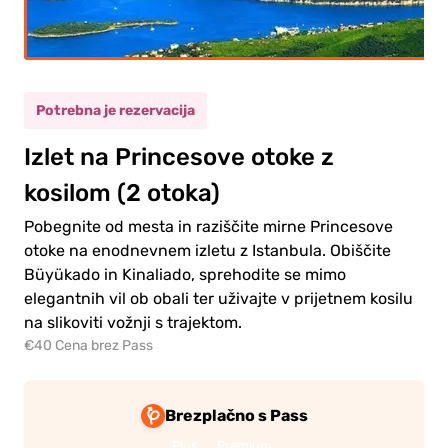
rasel
(12+)
Potrebna je rezervacija
rok
(5-11)
Izlet na Princesove otoke z
kosilom (2 otoka)
0.00€
rasel
Pobegnite od mesta in raziščite mirne Princesove
0.00€
ok
otoke na enodnevnem izletu z Istanbula. Obiščite
Büyükado in Kinaliado, sprehodite se mimo
elegantnih vil ob obali ter uživajte v prijetnem kosilu
na slikoviti vožnji s trajektom.
€40 Cena brez Pass
dite
a
Brezplačno s Pass
čilo
Plus
Premium