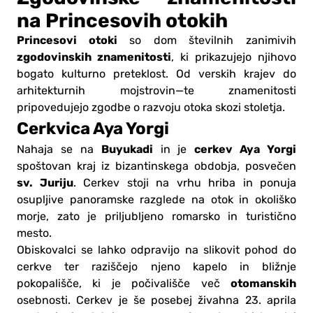
na Princesovih otokih
Princesovi otoki
so dom številnih zanimivih
zgodovinskih znamenitosti
, ki prikazujejo njihovo
bogato kulturno preteklost. Od verskih krajev do
arhitekturnih mojstrovin—te znamenitosti
pripovedujejo zgodbe o razvoju otoka skozi stoletja.
Cerkvica Aya Yorgi
Buyukadi
cerkev Aya Yorgi
Nahaja se na
in je
spoštovan kraj iz bizantinskega obdobja, posvečen
sv. Juriju
. Cerkev stoji na vrhu hriba in ponuja
osupljive panoramske razglede na otok in okoliško
morje, zato je priljubljeno romarsko in turistično
mesto.
Obiskovalci se lahko odpravijo na slikovit pohod do
cerkve ter raziščejo njeno kapelo in bližnje
otomanskih
pokopališče, ki je počivališče več
osebnosti. Cerkev je še posebej živahna 23. aprila