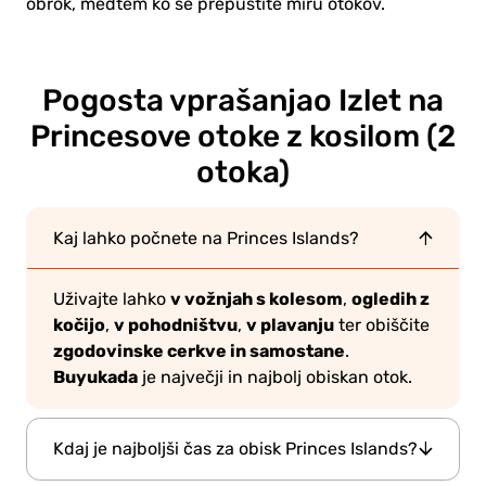
obrok, medtem ko se prepustite miru otokov.
Pogosta vprašanja
o Izlet na
Princesove otoke z kosilom (2
otoka)
Kaj lahko počnete na Princes Islands?
v vožnjah s kolesom
ogledih z
Uživajte lahko
,
kočijo
v pohodništvu
v plavanju
,
,
ter obiščite
zgodovinske cerkve in samostane
.
Buyukada
je največji in najbolj obiskan otok.
Kdaj je najboljši čas za obisk Princes Islands?