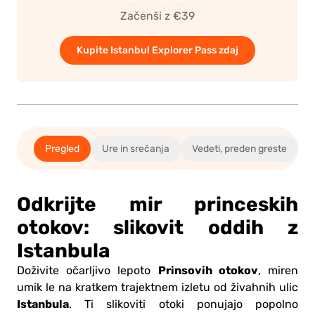
Začenši z €39
Kupite Istanbul Explorer Pass zdaj
Pregled
Ure in srečanja
Vedeti, preden greste
Odkrijte mir princeskih
otokov: slikovit oddih z
Istanbula
Prinsovih otokov
Doživite očarljivo lepoto
, miren
umik le na kratkem trajektnem izletu od živahnih ulic
Istanbula
. Ti slikoviti otoki ponujajo popolno