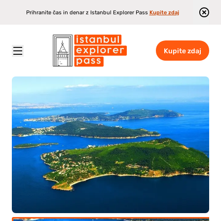
Prihranite čas in denar z Istanbul Explorer Pass
Kupite zdaj
Kupite zdaj
Istanbul Explorer Pass
\
Atrakcije
\
Izlet na Princesove otoke z kosilom (2 otoka)