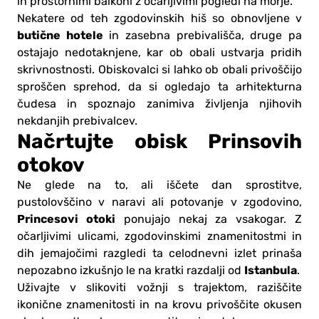
in prostornimi balkoni z očarljivimi pogledi na morje.
Nekatere od teh zgodovinskih hiš so obnovljene v
butične hotele
in zasebna prebivališča, druge pa
ostajajo nedotaknjene, kar ob obali ustvarja pridih
skrivnostnosti. Obiskovalci si lahko ob obali privoščijo
sproščen sprehod, da si ogledajo ta arhitekturna
čudesa in spoznajo zanimiva življenja njihovih
nekdanjih prebivalcev.
Načrtujte obisk Prinsovih
otokov
Ne glede na to, ali iščete dan sprostitve,
pustolovščino v naravi ali potovanje v zgodovino,
Princesovi otoki
ponujajo nekaj za vsakogar. Z
očarljivimi ulicami, zgodovinskimi znamenitostmi in
dih jemajočimi razgledi ta celodnevni izlet prinaša
Istanbula
nepozabno izkušnjo le na kratki razdalji od
.
Uživajte v slikoviti vožnji s trajektom, raziščite
ikonične znamenitosti in na krovu privoščite okusen