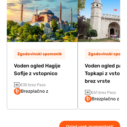
Zgodovinski spomenik
Zgodovinski spome
Voden ogled Hagije
Voden ogled pala
Sofije z vstopnico
Topkapi z vstopn
brez vrste
€35 brez Pass
Brezplačno z
€61 brez Pass
Brezplačno z Pa
Ogled vseh znamenitosti