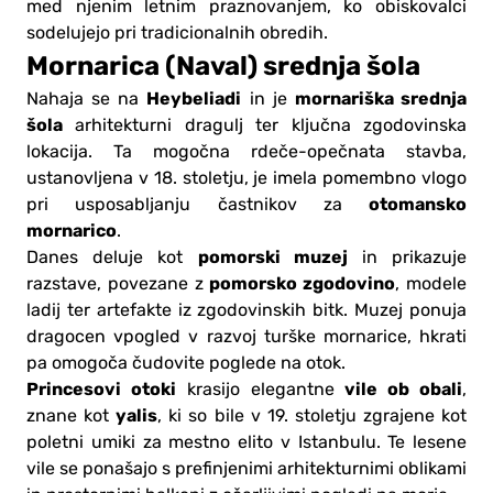
med njenim letnim praznovanjem, ko obiskovalci
sodelujejo pri tradicionalnih obredih.
Mornarica (Naval) srednja šola
Heybeliadi
mornariška srednja
Nahaja se na
in je
šola
arhitekturni dragulj ter ključna zgodovinska
lokacija. Ta mogočna rdeče-opečnata stavba,
ustanovljena v 18. stoletju, je imela pomembno vlogo
otomansko
pri usposabljanju častnikov za
mornarico
.
pomorski muzej
Danes deluje kot
in prikazuje
pomorsko zgodovino
razstave, povezane z
, modele
ladij ter artefakte iz zgodovinskih bitk. Muzej ponuja
dragocen vpogled v razvoj turške mornarice, hkrati
pa omogoča čudovite poglede na otok.
Princesovi otoki
vile ob obali
krasijo elegantne
,
yalis
znane kot
, ki so bile v 19. stoletju zgrajene kot
poletni umiki za mestno elito v Istanbulu. Te lesene
vile se ponašajo s prefinjenimi arhitekturnimi oblikami