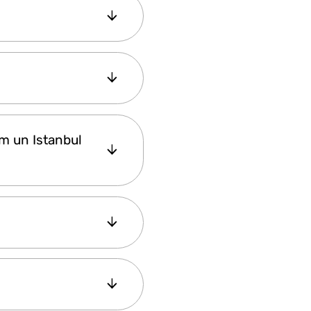
ish Petroleum,
por până la
15:30.
u cerințe alimentare,
 sezon și fructe.
vare din panoul
am un Istanbul
plorer Pass. Trebuie
e și serviciul de masă