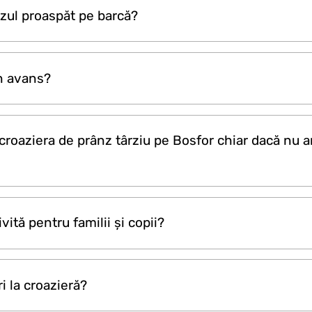
n
Portul Kabatas.
Îmbarcarea se face prin poarta Turk
zul proaspăt pe barcă?
tele chioșcului Dentur Port. Vă rugăm să ajungeți la va
 pregătite zilnic, proaspăt. Dacă oaspeții au alergii sa
în avans?
 Meniul include pui la grătar, pilaf de bulgur, legume de
a la prânzul târziu pe Bosfor, trebuie să faceți o rezer
 croaziera de prânz târziu pe Bosfor chiar dacă nu 
xplorer Pass.
ță este disponibilă doar pentru deținătorii Istanbul Ex
vită pentru familii și copii?
dvs. de Istanbul Explorer Pass pentru a urca pe barcă.
potrivită pentru familii. Cadru liniștit, obiective istoric
i la croazieră?
ntru adulți, cât și pentru copii.