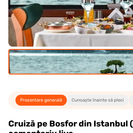
(12+)
(5-11)
0.00€
0.00€
Prezentare generală
Cunoaște înainte să pleci
Cruiză pe Bosfor din Istanbul 