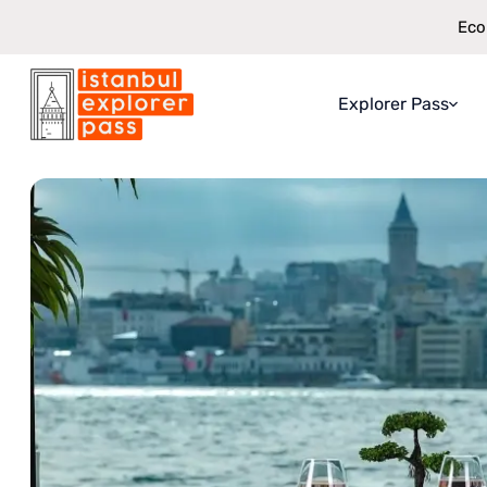
Eco
Explorer Pass
Istanbul Explorer Pass
\
Atracții
\
Croazieră pe Bosfor cu prânz târ
Despre Explorer
Ce Primești
Cum funcțione
Garanție de Eco