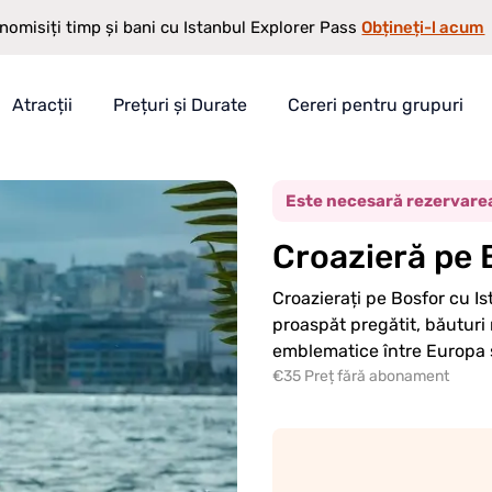
Obțineți-l acum
nomisiți timp și bani cu Istanbul Explorer Pass
Atracții
Prețuri și Durate
Cereri pentru grupuri
ziu
 Pass
Este necesară rezervare
Croazieră pe 
ază
nomisire
Croazierați pe Bosfor cu I
proaspăt pregătit, băuturi 
emblematice între Europa ș
€35 Preț fără abonament