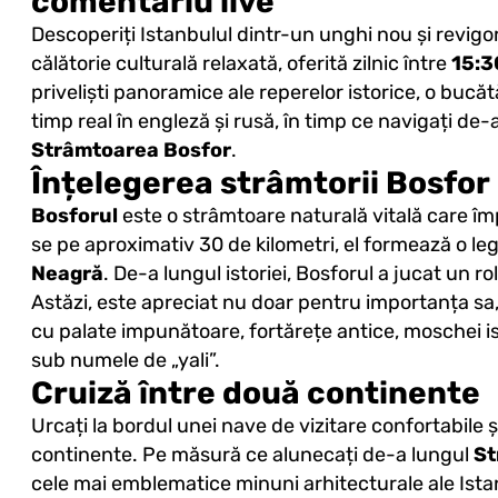
comentariu live
Descoperiți Istanbulul dintr-un unghi nou și revigo
călătorie culturală relaxată, oferită zilnic între
15:3
priveliști panoramice ale reperelor istorice, o bucă
timp real în engleză și rusă, în timp ce navigați de-
Strâmtoarea Bosfor
.
Înțelegerea strâmtorii Bosfor
Bosforul
este o strâmtoare naturală vitală care îm
se pe aproximativ 30 de kilometri, el formează o le
Neagră
. De-a lungul istoriei, Bosforul a jucat un ro
Astăzi, este apreciat nu doar pentru importanța sa,
cu palate impunătoare, fortărețe antice, moschei 
sub numele de „yali”.
Cruiză între două continente
Urcați la bordul unei nave de vizitare confortabile 
continente. Pe măsură ce alunecați de-a lungul
St
cele mai emblematice minuni arhitecturale ale Ista