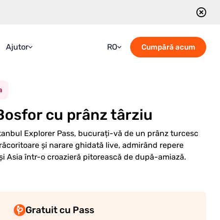
Ajutor
RO
Cumpără acum
Întrebări frecvente
Croatian
a
Ghid
English
Bosfor cu prânz târziu
Blog
French
Contactați-ne
German
stanbul Explorer Pass, bucurați-vă de un prânz turcesc
răcoritoare și narare ghidată live, admirând repere
Programul tururilor ghidate
Italian
i Asia într-o croazieră pitorească de după-amiază.
Portuguese
Russian
Spanish
Gratuit cu Pass