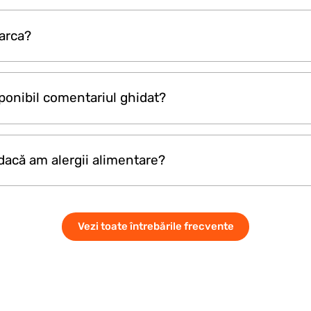
răcoritoare nelimitate. Băuturile alcoolice sunt disponi
arca?
cale sunt 10 € , băuturile importate sunt 15 € per pahar
AMOR.
sponibil comentariul ghidat?
țiune în direct atât în engleză, cât și în rusă, ajutând vi
 dacă am alergii alimentare?
ată a Bosforului și a reperelor sale.
personalul bărcii dacă aveți alergii. Masa dvs. va fi pr
Vezi toate întrebările frecvente