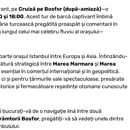
rant, pe
Cruiză pe Bosfor (după-amiază)
—o
0 și 18:00
. Acest tur de barcă captivant îmbină
tărie turcească pregătită proaspăt și comentarii în
a lungul celui mai celebru fluviu al orașului—
parte orașul Istanbul între Europa și Asia. Întinzându-
gătură strategică între
Marea Marmara
și
Marea
l esențial în comerțul internațional și în geopolitică.
 ci și pentru țărmurile sale spectaculoase, presărate
istorice și fermecătoare reședințe otomane cunoscute
și bucurați-vă de o navigație lină între două
râmtorii Bosfor
, pregătiți-vă să vedeți unele dintre
nbulului: