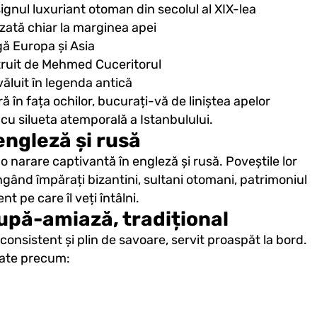
gnul luxuriant otoman din secolul al XIX-lea
ată chiar la marginea apei
ă Europa și Asia
truit de Mehmed Cuceritorul
văluit în legenda antică
în fața ochilor, bucurați-vă de liniștea apelor
 cu silueta atemporală a Istanbulului.
engleză și rusă
 o narare captivantă în engleză și rusă. Poveștile lor
ngând împărați bizantini, sultani otomani, patrimoniul
 pe care îl veți întâlni.
după-amiază, tradițional
consistent și plin de savoare, servit proaspăt la bord.
arate precum: