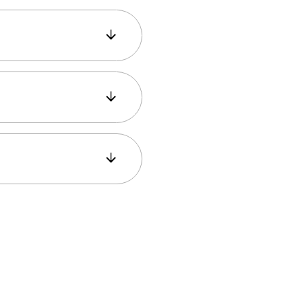
bile pentru achiziție
.
zitatorii să
egătită în