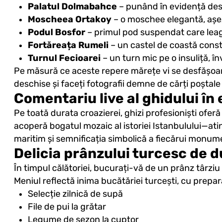
Palatul Dolmabahce
– punând în evidență desi
Moscheea Ortakoy
– o moschee elegantă, așez
Podul Bosfor
– primul pod suspendat care leag
Fortăreața Rumeli
– un castel de coastă cons
Turnul Fecioarei
– un turn mic pe o insuliță, în
Pe măsură ce aceste repere mărețe vi se desfășoară 
deschise și faceți fotografii demne de cărți poștale
Comentariu live al ghidului în 
Pe toată durata croazierei, ghizi profesioniști oferă
acoperă bogatul mozaic al istoriei Istanbulului—ati
maritim și semnificația simbolică a fiecărui monument
Delicia prânzului turcesc de 
În timpul călătoriei, bucurați-vă de un prânz târziu 
Meniul reflectă inima bucătăriei turcești, cu prep
Selecție zilnică de supă
File de pui la grătar
Legume de sezon la cuptor