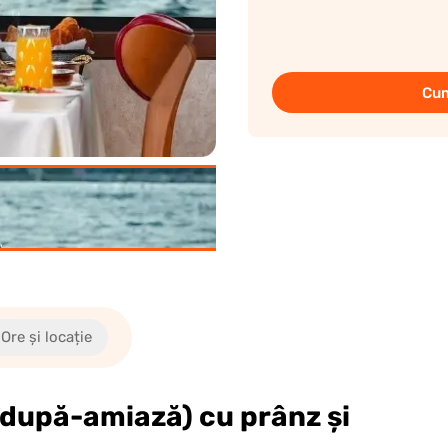
Cum
Ore și locație
(după-amiază) cu prânz și