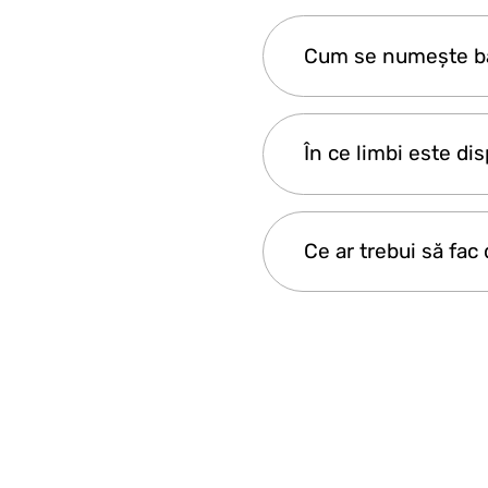
Sunt incluse băuturi 
Cum se numește b
la bord—băuturile lo
Numele bărcii este 
În ce limbi este di
Călătoria oferă o nara
Ce ar trebui să fac
înțeleagă istoria bog
Vă rugăm să anunțați 
consecință.