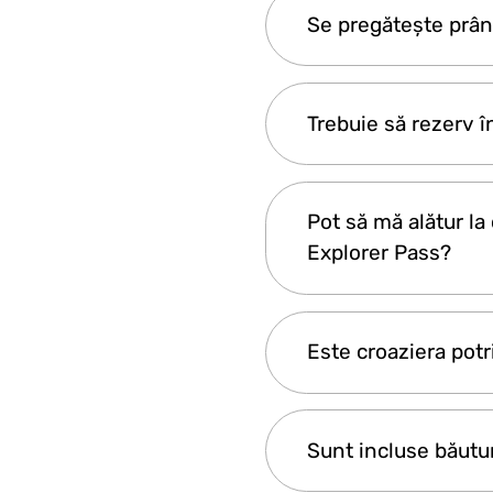
Croaziera pleacă di
Se pregătește prân
situată chiar în spa
Da, toate mesele sunt
Trebuie să rezerv 
se pot face ajustări.
Da. Pentru a particip
Pot să mă alătur la
clienților Istanbul E
Explorer Pass?
Nu, această experien
Este croaziera potri
să prezentați ID-ul 
Da, este o activitate 
Sunt incluse băutur
o fac plăcută atât pe