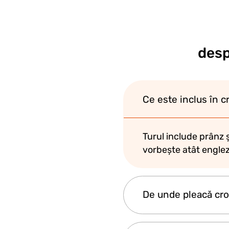
desp
Ce este inclus în c
Turul include prânz ș
vorbește atât engleză
De unde pleacă cro