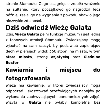
stronie Stambułu. Jego osiągnięcie zrobiło wrażenie
na sułtanie, który początkowo go nagrodził, lecz
później zesłał go na wygnanie z powodu obaw o jego
niezwykłe zdolności.
Dziś odwiedź Wieżę Galata
Wieża Galata
Dziś,
pełni funkcję muzeum i jest jedną
z topowych atrakcji Stambułu. Zwiedzający mogą
wjechać na sam szczyt, by podziwiać zapierający
dech w piersiach widok 360 stopni na miasto, w tym
stare miasto
azjatycką
Cieśninę
, stronę
oraz
Bosfor
.
Kawiarnia i miejsca do
fotografowania
Wieża ma kawiarnię, w której zwiedzający mogą
odpocząć i skosztować orzeźwiających napojów po
wykonaniu zachwycających panoramicznych zdjęć.
Galata
Wizyta w
nie byłaby kompletna bez