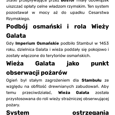
Bosfor
Statki przepływające przez
miały obowiązek
uiszczać opłaty celne władzom rzymskim. Ten system
pozostawał w mocy aż do upadku Cesarstwa
Rzymskiego.
Podbój osmański i rola Wieży
Galata
Imperium Osmańskie
Gdy
podbiło Stambuł w 1453
roku, dzielnica Galata i wieża poddały się pokojowo i
zostały włączone do terytoriów osmańskich.
Wieża Galata jako punkt
obserwacji pożarów
Stambułu
Ogień był stałym zagrożeniem dla
ze
względu na obfitość drewnianych zabudowań. Aby
Wieża Galata
temu przeciwdziałać,
została
przystosowana do roli wieży strażniczej obserwującej
pożary.
System ostrzegania