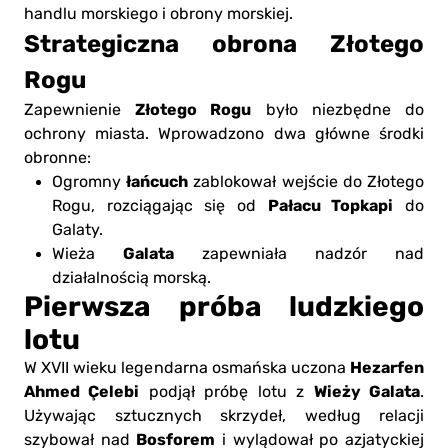
handlu morskiego i obrony morskiej.
Strategiczna obrona Złotego
Rogu
Złotego Rogu
Zapewnienie
było niezbędne do
ochrony miasta. Wprowadzono dwa główne środki
obronne:
łańcuch
Ogromny
zablokował wejście do Złotego
Pałacu Topkapi
Rogu, rozciągając się od
do
Galaty.
Galata
Wieża
zapewniała nadzór nad
działalnością morską.
Pierwsza próba ludzkiego
lotu
Hezarfen
W XVII wieku legendarna osmańska uczona
Ahmed Çelebi
Wieży Galata
podjął próbę lotu z
.
Używając sztucznych skrzydeł, według relacji
Bosforem
szybował nad
i wylądował po azjatyckiej