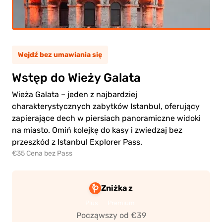
(5-
iecko
11)
Wejdź bez umawiania się
0.00€
osły
Wstęp do Wieży Galata
0.00€
iecko
Wieża Galata – jeden z najbardziej
charakterystycznych zabytków Istanbul, oferujący
zapierające dech w piersiach panoramiczne widoki
na miasto. Omiń kolejkę do kasy i zwiedzaj bez
przeszkód z Istanbul Explorer Pass.
€35 Cena bez Pass
ejdź
o
ności
Zniżka z
Plus
Premium
Począwszy od €39