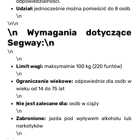
odpowiedzialności.
Udział:
jednocześnie można pomieścić do 8 osób
\n
\n\n
\n Wymagania dotyczące
Segway:\n
\n
\n
Limit wagi:
maksymalnie 100 kg (220 funtów)
\n
Ograniczenie wiekowe:
odpowiednie dla osób w
wieku od 14 do 75 lat
\n
Nie jest zalecane dla:
osób w ciąży
\n
Zabronione:
jazda pod wpływem alkoholu lub
narkotyków
\n