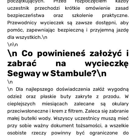
początkujących. Przed rozpoczęciem każdy
uczestnik przechodzi krótkie omówienie zasad
bezpieczeństwa oraz szkolenie praktyczne.
Przewodnicy wycieczek są zawsze dostępni, aby
pomóc, zapewniając bezpieczną i przyjemną jazdę
dla wszystkich.\n
\n\n
\n Co powinieneś założyć i
zabrać na wycieczkę
Segway w Stambule?\n
\n
\n Dla najlepszego doświadczenia załóż wygodną
odzież oraz płaskie buty zakryte z przodu. W
cieplejszych miesiącach zalecane są okulary
przeciwsłoneczne i krem z filtrem. Zaleca się zabranie
małej butelki wody. Wszyscy uczestnicy muszą mieć
przy sobie ważny dokument tożsamości, a wszelkie
osobiste rzeczy powinny być ograniczone do