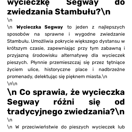
wycieczkę Segway do
zwiedzania Stambułu?\n
\n
Wycieczka Segway
\n
to jeden z najlepszych
sposobów na sprawne i wygodne zwiedzanie
Stambułu. Umożliwia pokrycie większego dystansu w
krótszym czasie, zapewniając przy tym zabawną i
przyjazną środowisku alternatywę dla wycieczek
pieszych. Płynnie przemieszczaj się przez tętniące
życiem ulice, historyczne place i nadbrzeżne
promenady, delektując się pięknem miasta.\n
\n\n
\n Co sprawia, że wycieczka
Segway różni się od
tradycyjnego zwiedzania?\n
\n
\n W przeciwieństwie do pieszych wycieczek lub