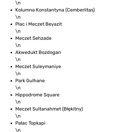
\n
Kolumna Konstantyna (Cemberlitas)
\n
Plac i Meczet Beyazit
\n
Meczet Sehzade
\n
Akwedukt Bozdogan
\n
Meczet Suleymaniye
\n
Park Gulhane
\n
Hippodrome Square
\n
Meczet Sultanahmet (Błękitny)
\n
Pałac Topkapi
\n