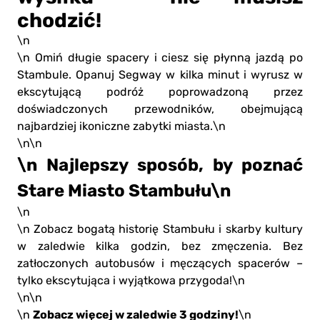
chodzić!
\n
\n Omiń długie spacery i ciesz się płynną jazdą po
Stambule. Opanuj Segway w kilka minut i wyrusz w
ekscytującą podróż poprowadzoną przez
doświadczonych przewodników, obejmującą
najbardziej ikoniczne zabytki miasta.\n
\n\n
\n Najlepszy sposób, by poznać
Stare Miasto Stambułu\n
\n
\n Zobacz bogatą historię Stambułu i skarby kultury
w zaledwie kilka godzin, bez zmęczenia. Bez
zatłoczonych autobusów i męczących spacerów –
tylko ekscytująca i wyjątkowa przygoda!\n
\n\n
Zobacz więcej w zaledwie 3 godziny!
\n
\n