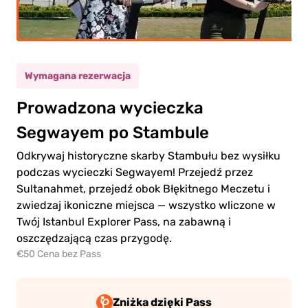
(5-
iecko
11)
Wymagana rezerwacja
0.00€
osły
Prowadzona wycieczka
0.00€
Segwayem po Stambule
iecko
Odkrywaj historyczne skarby Stambułu bez wysiłku
podczas wycieczki Segwayem! Przejedź przez
Sultanahmet, przejedź obok Błękitnego Meczetu i
zwiedzaj ikoniczne miejsca — wszystko wliczone w
Twój Istanbul Explorer Pass, na zabawną i
ejdź
oszczędzającą czas przygodę.
o
ności
€50 Cena bez Pass
Zniżka dzięki Pass