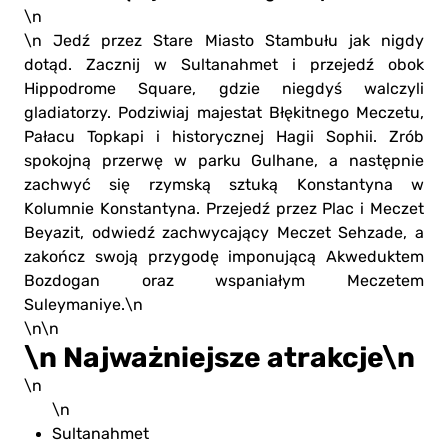
\n
\n Jedź przez Stare Miasto Stambułu jak nigdy
dotąd. Zacznij w Sultanahmet i przejedź obok
Hippodrome Square, gdzie niegdyś walczyli
gladiatorzy. Podziwiaj majestat Błękitnego Meczetu,
Pałacu Topkapi i historycznej Hagii Sophii. Zrób
spokojną przerwę w parku Gulhane, a następnie
zachwyć się rzymską sztuką Konstantyna w
Kolumnie Konstantyna. Przejedź przez Plac i Meczet
Beyazit, odwiedź zachwycający Meczet Sehzade, a
zakończ swoją przygodę imponującą Akweduktem
Bozdogan oraz wspaniałym Meczetem
Suleymaniye.\n
\n\n
\n Najważniejsze atrakcje\n
\n
\n
Sultanahmet