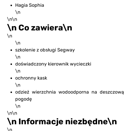
Hagia Sophia
\n
\n\n
\n Co zawiera\n
\n
\n
szkolenie z obsługi Segway
\n
doświadczony kierownik wycieczki
\n
ochronny kask
\n
odzież wierzchnia wodoodporna na deszczową
pogodę
\n
\n\n
\n Informacje niezbędne\n
\n