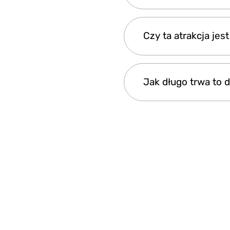
Wszystkie pakiety s
Czy ta atrakcja je
spersonalizowane do
Tak, jest przyjazna
Jak długo trwa to
każdy etap, zapewni
Całkowity czas trwan
godziny.