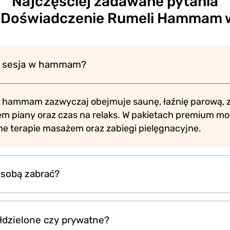
Najczęściej zadawane pytania
 Doświadczenie Rumeli Hammam 
a sesja w hammam?
w hammam zazwyczaj obejmuje saunę, łaźnię parową, z
iem piany oraz czas na relaks. W pakietach premium mo
e terapie masażem oraz zabiegi pielęgnacyjne.
sobą zabrać?
 zapewnione na miejscu, ale zaleca się zabrać wygodn
łdzielone czy prywatne?