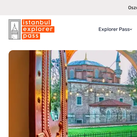
Oszc
Explorer Pass
Istanbul Explorer Pass
\
Atrakcje
\
Doświadczenie Rumeli Hamma
O Explorer Pas
Co Dostajesz
Jak to działa
Gwarancja osz