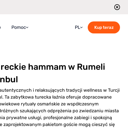
e
Pomoc
PL
Kup teraz
FAQ
Croatian
Przewodnik
English
ureckie hammam w Rumeli
Blog
French
Skontaktuj się z nami
German
nbul
Rozkład wycieczek z przewodnikiem
Italian
 autentycznych i relaksujących tradycji wellness w Turcji
Portuguese
. Ta zabytkowa turecka łaźnia oferuje dopracowane
elowiekowe rytuały osmańskie ze współczesnym
Romanian
odróżnych szukających odprężenia po zwiedzaniu miasta
Russian
 prywatne usługi, profesjonalne zabiegi i spokojną
nie zaprojektowanym pakietom goście mogą cieszyć się
Spanish