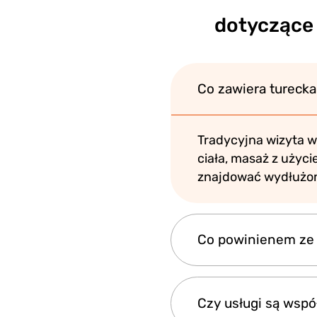
dotyczące
Co zawiera tureck
Tradycyjna wizyta 
ciała, masaż z użyc
znajdować wydłużon
Co powinienem ze 
Niezbędne rzeczy są
Czy usługi są wspó
po Twoim zabiegu.