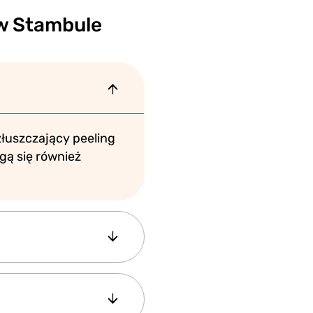
w Stambule
łuszczający peeling
gą się również
e ubranie na czas