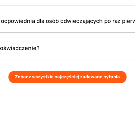
ą oferowane jako prywatne sesje, zapewniające wyjątk
st odpowiednia dla osób odwiedzających po raz pie
świadczenie dla osób lub grup.
 dla początkujących. Przeszkoleni obsługujący oprowad
 doświadczenie?
ając komfortowe i płynne doświadczenie.
ia zależy od pakietu i zazwyczaj wynosi od około 1,5 g
Zobacz wszystkie najczęściej zadawane pytania