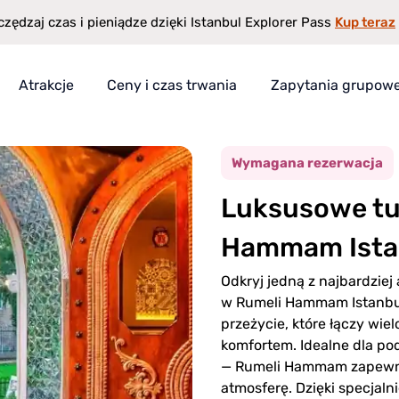
Kup teraz
zędzaj czas i pieniądze dzięki Istanbul Explorer Pass
Atrakcje
Ceny i czas trwania
Zapytania grupow
m w Stambule
s
Wymagana rezerwacja
Luksusowe t
czędności
Hammam Ista
Odkryj jedną z najbardziej
w Rumeli Hammam Istanbul
przeżycie, które łączy wi
komfortem. Idealne dla p
— Rumeli Hammam zapewnia
atmosferę. Dzięki specjal