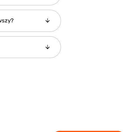
owe i
rwszy?
zają gości przez
odziny do 2,5