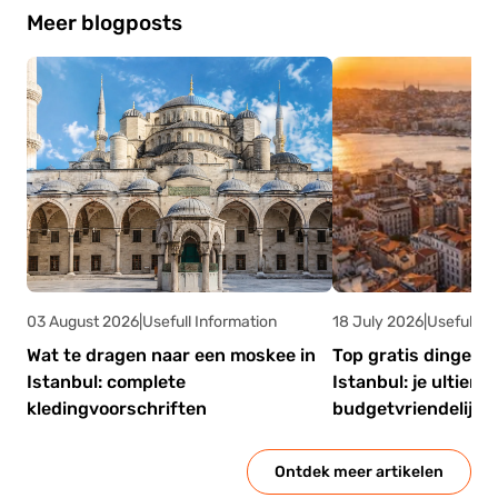
hotels. Gebruik officiële wisselkantoren in
Meer blogposts
gebieden zoals Sultanahmet en Taksim voor
betere tarieven, of neem contant geld op bij
betrouwbare bankautomaten.
03 August 2026
|
Usefull Information
18 July 2026
|
Usefull In
Wat te dragen naar een moskee in
Top gratis dingen o
Istanbul: complete
Istanbul: je ultieme
kledingvoorschriften
budgetvriendelijke
Ontdek meer artikelen