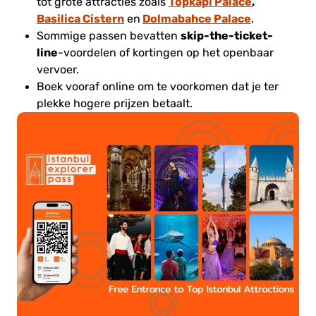
Topkapi Palace
,
tot grote attracties zoals
Basilica Cistern
Dolmabahce Palace
en
.
skip-the-ticket-
Sommige passen bevatten
line
-voordelen of kortingen op het openbaar
vervoer.
Boek vooraf online om te voorkomen dat je ter
plekke hogere prijzen betaalt.