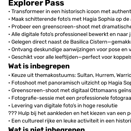
Explorer Pass
• Transformeer in een historisch icoon met authe
• Maak schitterende foto’s met Hagia Sophia op d
• Probeer een greenscreen-shoot met dramatisch
• Alle digitale foto’s professioneel bewerkt en naar
• Gelegen direct naast de Basilica Cistern—gemakke
• Ontvang deskundige aanwijzingen voor pose en vo
• Geschikt voor alle leeftijden—perfect voor koppels
Wat is inbegrepen
• Keuze uit themakostuums: Sultan, Hurrem, Warri
• Fotoshoot met panoramisch uitzicht op Hagia So
• Greenscreen-shoot met digitaal Ottomaans geïn
• Fotografie-sessie met een professionele fotograa
• Levering van digitale foto’s in hoge resolutie
??? Hulp bij het aankleden en het kiezen van een 
• Een cultureel rijke en leuke activiteit in een histo
Wat is niet inbegrepen