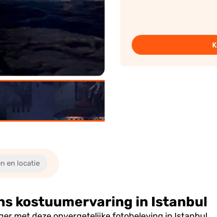
K
n en locatie
ans kostuumervaring in Istanbul
jger met deze onvergetelijke fotobeleving in Istanbul.