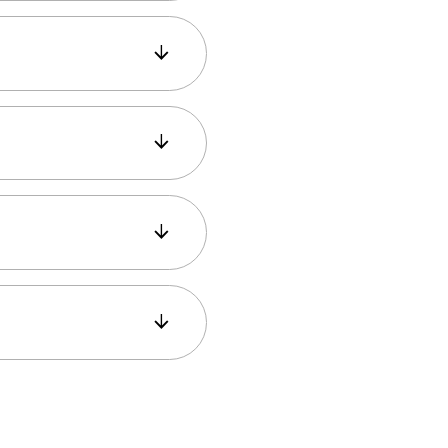
 het een geweldige
apparaat of e-mail
kleding, omdat dit
camera-klaar uit te
 het aantrekken van