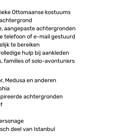
ntieke Ottomaanse kostuums
e achtergrond
e, aangepaste achtergronden
 je telefoon of e-mail gestuurd
lijk te bereiken
lledige hulp bij aankleden
, families of solo-avonturiers
or, Medusa en anderen
phia
spireerde achtergronden
f
personage
risch deel van Istanbul