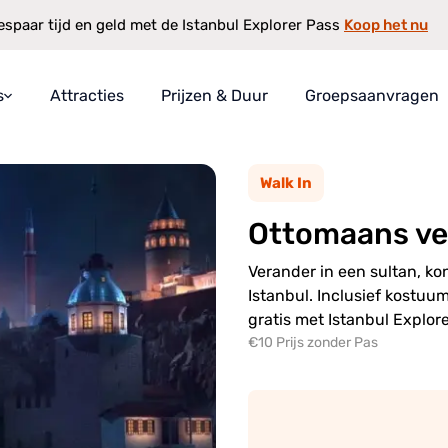
Koop het nu
espaar tijd en geld met de Istanbul Explorer Pass
s
Attracties
Prijzen & Duur
Groepsaanvragen
hoot
rer Pass
Walk In
t
Ottomaans ve
rkt
arborg
Verander in een sultan, ko
Istanbul. Inclusief kostuu
gratis met Istanbul Explore
€10 Prijs zonder Pas