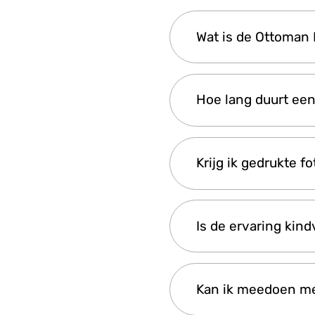
Ja! Deze ervaring is
Wat is de Ottoman
van kostuums, een fo
allemaal worden aa
Het is een interactie
Hoe lang duurt een
geïnspireerde kledi
Sophia of in een dig
De complete ervarin
Krijg ik gedrukte f
meestal ongeveer 20
Nee, het pakket beva
Is de ervaring kind
te koop bij de studi
Ja, de activiteit is 
Kan ik meedoen met
zich aan te kleden in