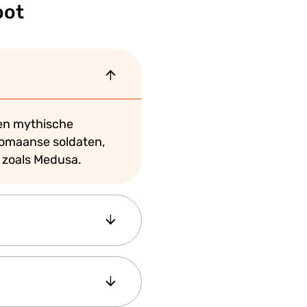
oot
 en mythische
tomaanse soldaten,
n zoals Medusa.
istern (Yerebatan
n