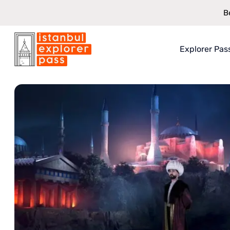
B
Explorer Pas
Istanbul Explorer Pass
\
Attracties
\
Ottomaans verkleden & fotos
Over Explo
Wat je krijg
Hoe het we
Bespaarwa