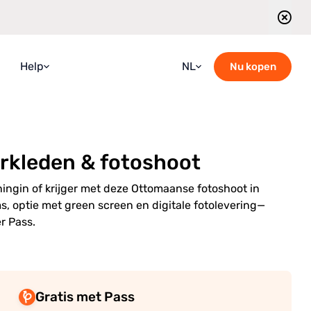
Help
NL
Nu kopen
Faqs
Croatian
Handleiding
English
rkleden & fotoshoot
Blog
French
Neem contact met ons op
German
ningin of krijger met deze Ottomaanse fotoshoot in
ms, optie met green screen en digitale fotolevering—
Rijtjes schema van rondleidingen
Italian
r Pass.
Portuguese
Romanian
Russian
Gratis met Pass
Spanish