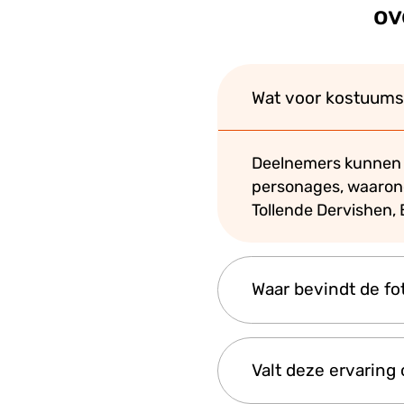
ov
Wat voor kostuums
Deelnemers kunnen k
personages, waaron
Tollende Dervishen, 
Waar bevindt de fo
De fotoshoot vindt p
Valt deze ervaring
Sarnici), midden in 
topbezienswaardig