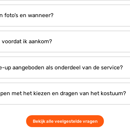
 zijn welkom en kunnen samen foto’s maken, waardoor
n foto’s en wanneer?
ring is voor koppels, gezinnen of vrienden.
ardige digitale afbeeldingen worden naar je mobiele 
n voordat ik aankom?
nnen een paar uur na je sessie.
ht en comfortabel geklede kleding te dragen onder de 
e-up aangeboden als onderdeel van de service?
kt om in de gelaagde kostuums te passen.
ppersdiensten zijn niet inbegrepen. Gasten dienen er 
pen met het kiezen en dragen van het kostuum?
van tevoren willen stylen.
eleidt je bij het kiezen van je personage, helpt je bij
Bekijk alle veelgestelde vragen
t tijdens de fotoshoot poseertips.