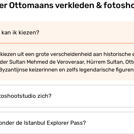
er Ottomaans verkleden & fotosh
 kan ik kiezen?
iezen uit een grote verscheidenheid aan historische
der Sultan Mehmed de Veroveraar, Hürrem Sultan, Ot
Byzantijnse keizerinnen en zelfs legendarische figure
toshootstudio zich?
laats in een boutique studio direct naast de Basilica C
 onder de Istanbul Explorer Pass?
het historische district van Istanbul, op loopafstand va
heden.