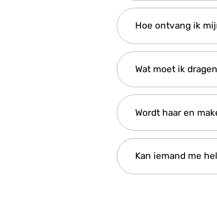
Natuurlijk. Groepen
Hoe ontvang ik mij
gezamenlijke herinne
Je bewerkte, hoogwa
Wat moet ik drage
gestuurd—meestal bi
We raden aan om lic
Wordt haar en mak
het makkelijker maa
Nee, make-up- en ka
Kan iemand me hel
zien als ze zichzelf 
Ja, het personeel beg
het kostuum en geef