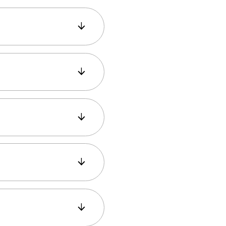
 betekent dat verhuur
bewerkte foto’s
Ottomaanse periode
uitzicht op de Hagia
de foto, duurt
aangepaste fotoalbums
ten er vooral van om