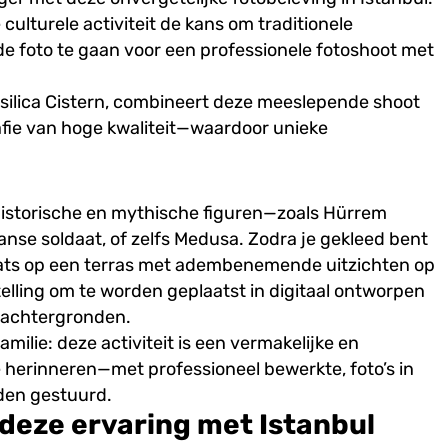
culturele activiteit de kans om traditionele
e foto te gaan voor een professionele fotoshoot met
silica Cistern, combineert deze meeslepende shoot
afie van hoge kwaliteit—waardoor unieke
n historische en mythische figuren—zoals Hürrem
se soldaat, of zelfs Medusa. Zodra je gekleed bent
ats op een terras met adembenemende uitzichten op
elling om te worden geplaatst in digitaal ontworpen
 achtergronden.
familie: deze activiteit is een vermakelijke en
e herinneren—met professioneel bewerkte, foto’s in
rden gestuurd.
eze ervaring met Istanbul