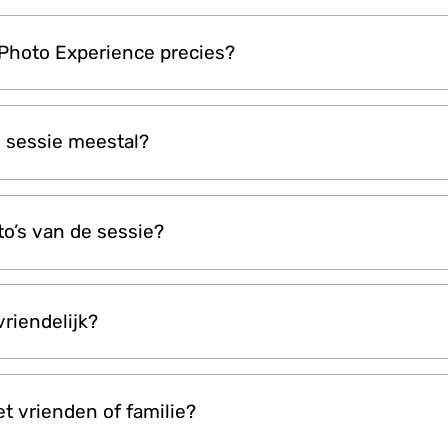
 volledig inbegrepen in de Istanbul Explorer Pass. Dat
 Photo Experience precies?
toshoot met green screen en digitale levering van je 
ngeboden zonder extra kosten.
ve culturele activiteit waarbij je je kleedt in door de 
 sessie meestal?
ng en deelneemt aan een professionele fotoshoot—met 
itaal verbeterde greenscreen-setting.
g, van het passen van het kostuum tot het maken van 
oto’s van de sessie?
 tot 30 minuten.
t alleen digitale beelden. Wel zijn fysieke prints en 
vriendelijk?
o, indien gewenst.
geschikt voor gasten van alle leeftijden. Kinderen genie
 vrienden of familie?
 de levendige en kleurrijke outfits.