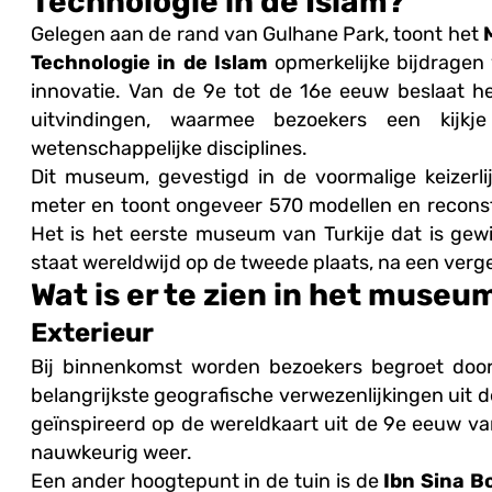
Technologie in de Islam?
Gelegen aan de rand van Gulhane Park, toont het
Technologie in de Islam
opmerkelijke bijdragen
innovatie. Van de 9e tot de 16e eeuw beslaat
uitvindingen, waarmee bezoekers een kijkje
wetenschappelijke disciplines.
Dit museum, gevestigd in de voormalige keizerli
g
meter en toont ongeveer 570 modellen en reconst
Het is het eerste museum van Turkije dat is gewi
staat wereldwijd op de tweede plaats, na een verg
Wat is er te zien in het museu
Exterieur
Bij binnenkomst worden bezoekers begroet doo
belangrijkste geografische verwezenlijkingen uit d
geïnspireerd op de wereldkaart uit de 9e eeuw va
nauwkeurig weer.
Een ander hoogtepunt in de tuin is de
Ibn Sina B