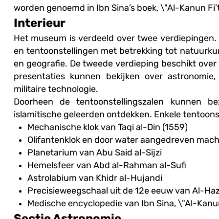
worden genoemd in Ibn Sina’s boek, \"Al-Kanun Fi’t
Interieur
Het museum is verdeeld over twee verdiepingen.
en tentoonstellingen met betrekking tot natuurk
en geografie. De tweede verdieping beschikt over 
presentaties kunnen bekijken over astronomie
militaire technologie.
Doorheen de tentoonstellingszalen kunnen b
islamitische geleerden ontdekken. Enkele tentoonst
Mechanische klok van Taqi al-Din (1559)
Olifantenklok en door water aangedreven machi
Planetarium van Abu Said al-Sijzi
Hemelsfeer van Abd al-Rahman al-Sufi
Astrolabium van Khidr al-Hujandi
Precisieweegschaal uit de 12e eeuw van Al-Haz
Medische encyclopedie van Ibn Sina, \"Al-Kanun
Sectie Astronomie