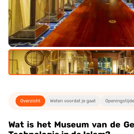
assene
(12+)
5-11)
Overzicht
Weten voordat je gaat
Openingstijde
0.00€
ssene
Wat is het Museum van de G
0.00€