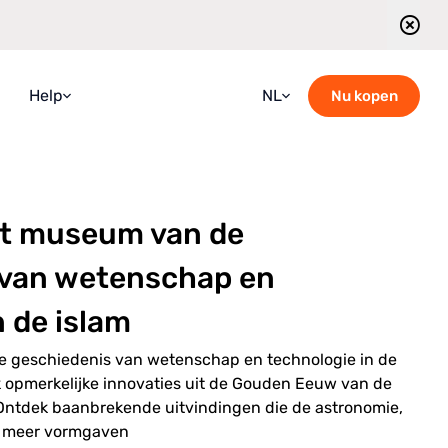
Help
NL
Nu kopen
Faqs
Croatian
Handleiding
English
et museum van de
Blog
French
Neem contact met ons op
German
 van wetenschap en
Rijtjes schema van rondleidingen
Italian
n de islam
Portuguese
 geschiedenis van wetenschap en technologie in de
Romanian
ek opmerkelijke innovaties uit de Gouden Eeuw van de
Ontdek baanbrekende uitvindingen die de astronomie,
Russian
n meer vormgaven
Spanish