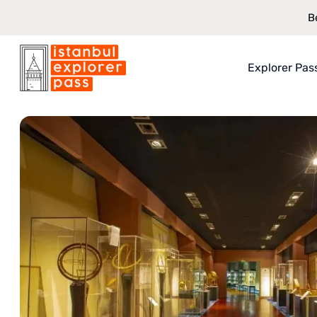
B
Explorer Pas
Istanbul Explorer Pass
\
Attracties
\
Entree van het museum van de
Over Explo
Wat je krijg
Hoe het we
Bespaarwa