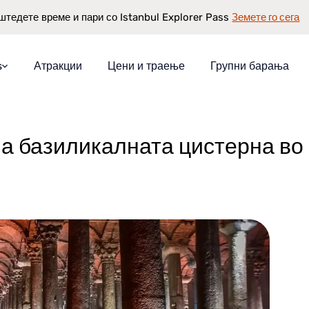
Земете го сега
штедете време и пари со Istanbul Explorer Pass
s
Атракции
Цени и траење
Групни барања
иликалната цистерна во Истанбул
r Pass
ате
 на базиликалната цистерна во
ционира
аранција