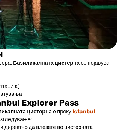
и
фера,
Базиликалната цистерна
се појавува
птација)
патувања
anbul Explorer Pass
ликалната цистерна
е преку
Istanbul
азгледување:
и директно да влезете во цистерната