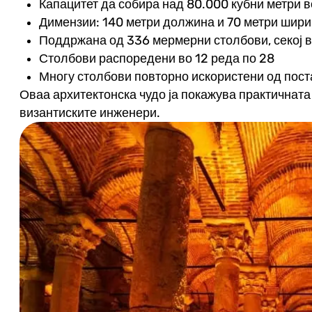
Капацитет да собира над 80.000 кубни метри 
Димензии: 140 метри должина и 70 метри шир
Поддржана од 336 мермерни столбови, секој в
Столбови распоредени во 12 реда по 28
Многу столбови повторно искористени од пост
Оваа архитектонска чудо ја покажува практичната 
византиските инженери.