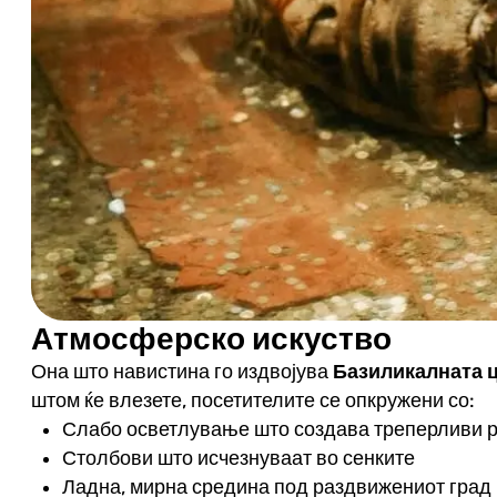
Атмосферско искуство
Она што навистина го издвојува
Базиликалната 
штом ќе влезете, посетителите се опкружени со:
Слабо осветлување што создава треперливи 
Столбови што исчезнуваат во сенките
Ладна, мирна средина под раздвижениот град