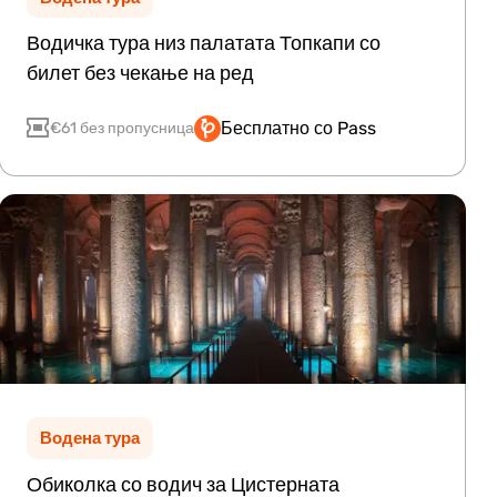
Водичка тура низ палатата Топкапи со
билет без чекање на ред
Бесплатно со Pass
€61 без пропусница
Водена тура
Обиколка со водич за Цистерната