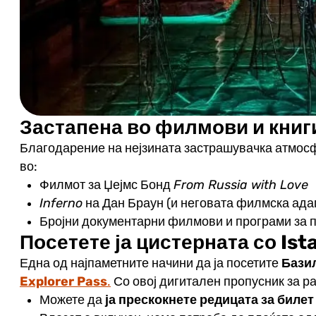
Застапена во филмови и книг
Благодарение на нејзината застрашувачка атмос
во:
Филмот за Џејмс Бонд
From Russia with Love
Inferno
на Дан Браун (и неговата филмска ада
Бројни документарни филмови и програми за 
Посетете ја цистерната со Ist
Една од најпаметните начини да ја посетите
Бази
Explorer Pass
.
Со овој дигитален пропусник за р
Можете да
ја прескокнете редицата за билет