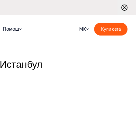
Помош
MK
Купи сега
ЧПП
Croatian
Водич
English
 Истанбул
Блог
French
Контактирајте не
German
Распоред на водени тури
Italian
Portuguese
Romanian
Russian
Spanish