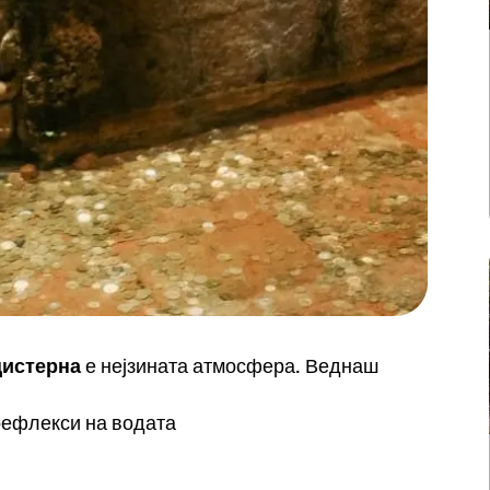
цистерна
е нејзината атмосфера. Веднаш
рефлекси на водата