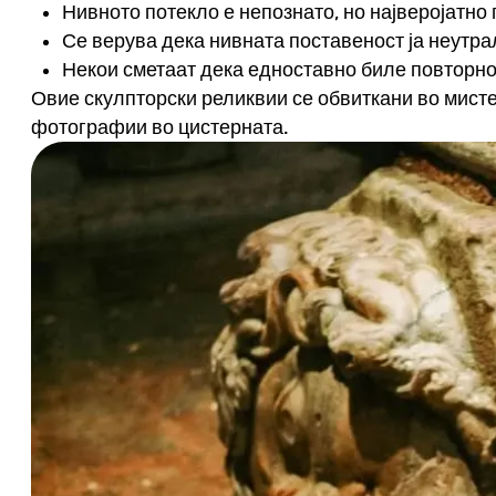
Нивното потекло е непознато, но најверојатно
Се верува дека нивната поставеност ја неутр
Некои сметаат дека едноставно биле повторно
Овие скулпторски реликвии се обвиткани во мистер
фотографии во цистерната.