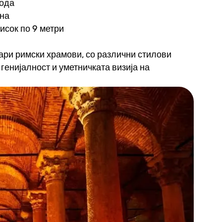
вода
ина
исок по 9 метри
ари римски храмови, со различни стилови
генијалност и уметничката визија на