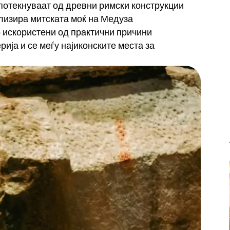
 потекнуваат од древни римски конструкции
ализира митската моќ на Медуза
 искористени од практични причини
ија и се меѓу најиконските места за