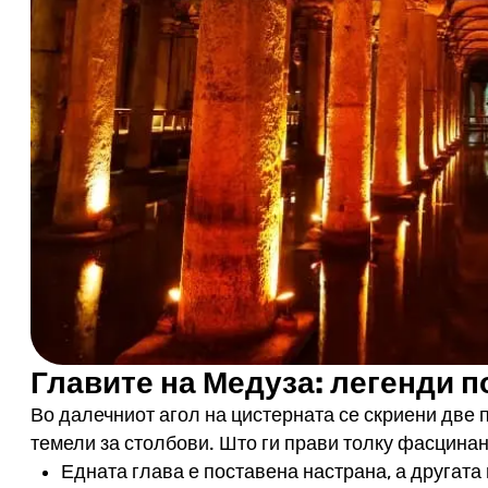
Главите на Медуза: легенди 
Во далечниот агол на цистерната се скриени две 
темели за столбови. Што ги прави толку фасцина
Едната глава е поставена настрана, а другата