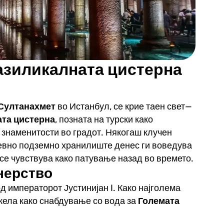
азиликалната цистерна
Султанахмет
во Истанбул, се крие таен свет—
та цистерна
, позната на турски како
знаменитости во градот. Някогаш клучен
ревно подземно хранилиште денес ги воведува
се чувствува како патување назад во времето.
нерство
д императорот Јустинијан I. Како најголема
жела како снабдување со вода за
Големата