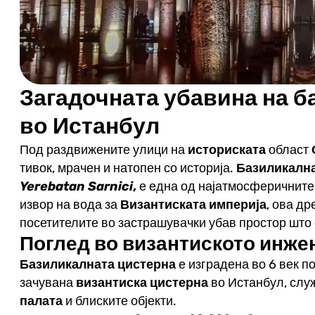
Загадочната убавина на б
во Истанбул
Под раздвижените улици на
историската
област
тивок, мрачен и натопен со историја.
Базиликална
Yerebatan Sarnici
,
е една од најатмосферичните 
извор на вода за
Византиската империја
, ова д
посетителите во застрашувачки убав простор што 
Поглед во византиското инже
Базиликалната цистерна
е изградена во 6 век по
зачувана
византиска цистерна
во Истанбул, слу
палата
и блиските објекти.