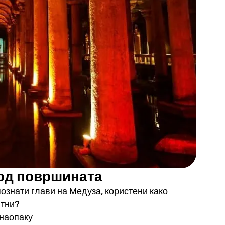
под површината
познати глави на Медуза, користени како
нтни?
 наопаку