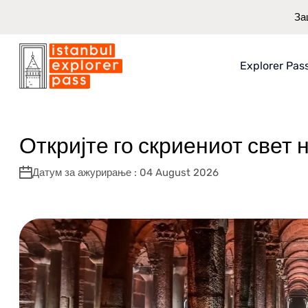
За
Explorer Pas
Istanbul Explorer Pass
\
Блог
\
Откријте го скриениот свет на баз
За Explore
Што добив
Откријте го скриениот свет
Како функ
Датум за ажурирање : 04 August 2026
Заштеда Г