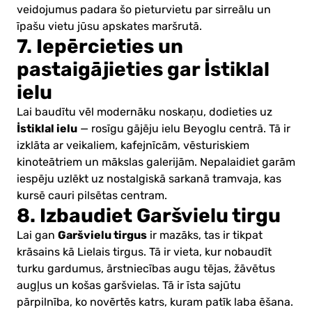
veidojumus padara šo pieturvietu par sirreālu un
īpašu vietu jūsu apskates maršrutā.
7. Iepērcieties un
pastaigājieties gar İstiklal
ielu
Lai baudītu vēl modernāku noskaņu, dodieties uz
İstiklal ielu
— rosīgu gājēju ielu Beyoglu centrā. Tā ir
izklāta ar veikaliem, kafejnīcām, vēsturiskiem
kinoteātriem un mākslas galerijām. Nepalaidiet garām
iespēju uzlēkt uz nostalgiskā sarkanā tramvaja, kas
kursē cauri pilsētas centram.
8. Izbaudiet Garšvielu tirgu
Garšvielu tirgus
Lai gan
ir mazāks, tas ir tikpat
krāsains kā Lielais tirgus. Tā ir vieta, kur nobaudīt
turku gardumus, ārstniecības augu tējas, žāvētus
augļus un košas garšvielas. Tā ir īsta sajūtu
pārpilnība, ko novērtēs katrs, kuram patīk laba ēšana.