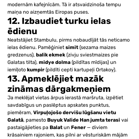
modernām kafejnīcām. Tā ir atsvaidzinoša tempu
maiņa no aizņemtās Eiropas puses.
12. Izbaudiet turku ielas
ēdienu
Neatstājiet Stambulu, pirms nobaudījāt tās neticamo
simit
ielas ēdienu. Pamēģiniet
(sezama maizes
balik ekmek
gredzenus),
(zivju sviestmaizes pie
midye dolma
Galatas tilta),
(pildītas mīdijas) un
kumpir
iemīļoto
(pildīti cepti kartupeļi Ortakoy).
13. Apmeklējiet mazāk
zināmas dārgakmeņiem
Ja meklējat vietas ārpus ierastā maršruta, izpētiet
savdabīgus un paslēptus apskates punktus,
Virpuļojošo dervišu lūgšanu vietu
piemēram,
Galatā
Buyuk Valide Han jumta terasi
, pamesto
vai
Balat
Fener
pastaigājieties pa
un
— diviem
krāsainiem rajoniem, kas pilni ar vēsturiskām mājām