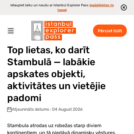
Ietaupiet laiku un naudu ar Istanbul Explorer Pass
Iegādājieties to
tagad
Pērciet tūlīt
Istanbul Explorer Pass
\
Blog
\
Top lietas, ko darīt Stambulā — labākie apskates objekti, aktivitātes un vietējie padomi
Top lietas, ko darīt
Stambulā — labākie
apskates objekti,
aktivitātes un vietējie
padomi
Atjaunināts datums : 04 August 2026
Stambula atrodas uz robežas starp diviem
kontinentiem, un tā piedāvā dinamisku vēstures,