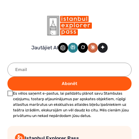
Jautājiet AI
Abonēt
Es vēlos saņemt e-pastus, lai palīdzētu plānot savu Stambulas
ceļojumu, tostarp atjauninājumus par apskates objektiem, rūpīgi
atlasītus maršrutus un ekskluzīvas atlaides biļešu īpašniekiem uz
teātra izrādēm, ekskursijām un vēl daudz ko citu. Mēs cienām jūsu
privātumu un nekad nepārdodam jūsu datus.
Istanbul Explorer Pass