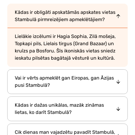
Kādas ir obligāti apskatāmās apskates vietas
Stambulā pirmreizējiem apmeklētājiem?
Lielākie izcēlumi ir Hagia Sophia, Zilā mošeja,
Topkapi pils, Lielais tirgus (Grand Bazaar) un
kruīzs pa Bosforu. Šīs ikoniskās vietas sniedz
ieskatu pilsētas bagātajā vēsturē un kultūrā.
Vai ir vērts apmeklēt gan Eiropas, gan Āzijas
pusi Stambulā?
Pilnīgi noteikti! Eiropas puse ir mājvieta
Kādas ir dažas unikālas, mazāk zināmas
lielākajai daļai vēsturisko apskates objektu,
lietas, ko darīt Stambulā?
savukārt Āzijas puse, īpaši Kadikoy un
Uskudar, piedāvā daudz vietējāku un
Izpētiet krāsainos Balat un Fener rajonus,
relaksētāku noskaņu. Dodoties ar prāmi starp
Cik dienas man vajadzētu pavadīt Stambulā,