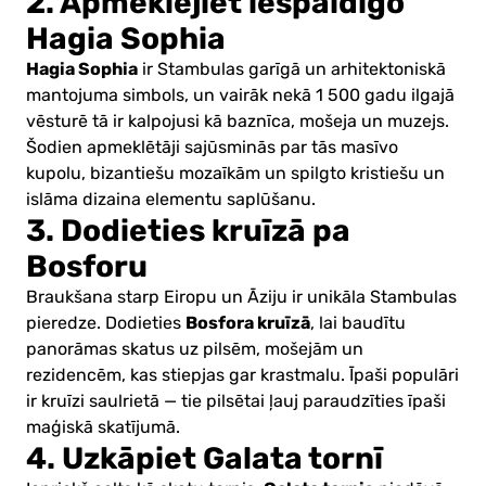
2. Apmeklējiet iespaidīgo
Hagia Sophia
Hagia Sophia
ir Stambulas garīgā un arhitektoniskā
mantojuma simbols, un vairāk nekā 1 500 gadu ilgajā
vēsturē tā ir kalpojusi kā baznīca, mošeja un muzejs.
Šodien apmeklētāji sajūsminās par tās masīvo
kupolu, bizantiešu mozaīkām un spilgto kristiešu un
islāma dizaina elementu saplūšanu.
3. Dodieties kruīzā pa
Bosforu
Braukšana starp Eiropu un Āziju ir unikāla Stambulas
Bosfora kruīzā
pieredze. Dodieties
, lai baudītu
panorāmas skatus uz pilsēm, mošejām un
rezidencēm, kas stiepjas gar krastmalu. Īpaši populāri
ir kruīzi saulrietā — tie pilsētai ļauj paraudzīties īpaši
maģiskā skatījumā.
4. Uzkāpiet Galata tornī