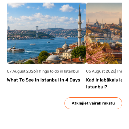
piedāvā budžetam draudzīgus skatus uz
Bosforu. Stambulai ir daudz, ko piedāvāt
ceļotājiem ar jebkādu budžetu.
07 August 2026
|
Things to do in Istanbul
05 August 2026
|
Things 
What To See In Istanbul In 4 Days
Kad ir labākais lai
Istanbul?
Atklājiet vairāk rakstu