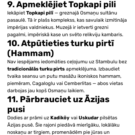
9. Apmeklējiet Topkapi pili
Topkapi pilī
Iekāpiet
— greznajā Osmaņu sultānu
pasaulē. Tā ir plašs komplekss, kas savulaik izmitināja
impērijas valdniekus. Muzejā ir ietverti grezni
pagalmi, impēriskā kase un svēto relikviju kambaris.
10. Atpūtieties turku pirtī
(Hammam)
Nav iespējams iedomāties ceļojumu uz Stambulu bez
tradicionālās turku pirts
apmeklējuma. Izbaudiet
tvaika seansu un putu masāžu ikoniskos hammam,
piemēram, Cagaloglu vai Cemberlitas — abos vietas
darbojas jau kopš Osmaņu laikiem.
11. Pārbrauciet uz Āzijas
pusi
Kadiköy
Uskudar
Dodies ar prāmi uz
vai
pilsētas
Āzijas pusē. Šie rajoni piedāvā mierīgāku, lokālāku
noskaņu ar tirgiem, promenādēm pie jūras un