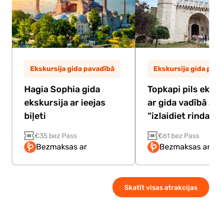
Ekskursija gida pavadībā
Ekskursija gida pav
Hagia Sophia gida
Topkapi pils eksk
ekskursija ar ieejas
ar gida vadībā ar 
biļeti
“izlaidiet rindas”
€35 bez Pass
€61 bez Pass
Bezmaksas ar
Bezmaksas ar P
Skatīt visas atrakcijas