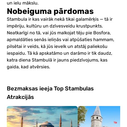
un ielu mākslu.
Nobeiguma pārdomas
Stambula ir kas vairāk nekā tikai galamērķis — tā ir
impēriju, kultūru un dzīvesveidu krustpunkts.
Neatkarīgi no tā, vai jūs malkojat tēju pie Bosfora,
apmaldāties senās ieliņās vai atpūšaties hammam,
pilsētai ir veids, kā jūs ievelk un atstāj paliekošu
iespaidu. Tā kā apskatāmo un darāmo ir tik daudz,
katra diena Stambulā ir jauns piedzīvojums, kas
gaida, kad atvērsies.
Bezmaksas ieeja Top Stambulas
Atrakcijās