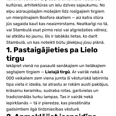
kultūras, arhitektūras un ielu dzīves sajaukumu. No
elpu aizraujošajām mošejām līdz rosīgajiem tirgiem
un mierpilnajiem Bosfora skatiem — aiz katra stūra
jūs sagaida kaut kas neaizmirstams. Neatkarīgi no tā,
vai Stambulā esat pirmo reizi vai atgriežaties vēlreiz,
lai atklātu ko jaunu, šīs ir labākās lietas, ko darīt
Stambulā, un kas noteikti būtu jāiekļauj jūsu plānā.
1. Pastaigājieties pa Lielo
tirgu
Iekāpiet vienā no pasaulē senākajiem un lielākajiem
Lielajā tirgū
segtajiem tirgiem —
. Ar vairāk nekā 4
000 veikaliem zem viena jumta šī vēsturiskā labirinta
tipa vieta ir ideāla, lai atrastu ar rokām austi paklājus,
krāsainu keramiku, sudraba rotas, garšvielas un
tradicionālās turku lampas. Tas ir vairāk nekā
iepirkšanās — tā ir pieredze, kas piesātināta
gadsimtiem ilgā tirdzniecības vēsturē.