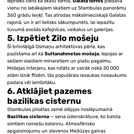
Galata tornis
Iepriekš celts kā skatu tornis,
piedāvā
vienu no labākajiem skatiem uz Stambulas panorāmu
360 grādu leņķī. Tas atrodas mākslinieciskajā Galatas
rajonā, un ir arī lielisks sākumpunkts, lai iepazītu
tuvumā esošās kafejnīcas, veikalus un galerijas.
5. Izpētiet Zilo mošeju
Šī brīnišķīgā Osmaņu arhitektūras pērle, kas
Sultanahmetas mošeja
pazīstama arī kā
, lepojas ar
sešiem slaidiem minaretiem un plašu pagalmu.
Mošejas interjeru, kas rotāts ar vairāk nekā 20 000
zilām Iznik flīzēm, tās populārais iesaukas nosaukums
padara vēl iemīļotāku.
6. Atklājiet pazemes
bazilikas cisternu
Stambulas pilsētas zemē slēpjas noslēpumainā
Bazilikas cisterna
— sena ūdenskrātuve, ko balsta
simtiem romiešu kolonnu. Atmosfērisko
apgaismojumu un slavenos Medūzas galvas