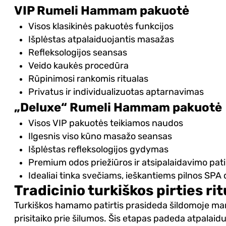
VIP Rumeli Hammam pakuotė
Visos klasikinės pakuotės funkcijos
Išplėstas atpalaiduojantis masažas
Refleksologijos seansas
Veido kaukės procedūra
Rūpinimosi rankomis ritualas
Privatus ir individualizuotas aptarnavimas
„Deluxe“ Rumeli Hammam pakuotė
Visos VIP pakuotės teikiamos naudos
Ilgesnis viso kūno masažo seansas
Išplėstas refleksologijos gydymas
Premium odos priežiūros ir atsipalaidavimo pati
Idealiai tinka svečiams, ieškantiems pilnos SP
Tradicinio turkiškos pirties r
Turkiškos hamamo patirtis prasideda šildomoje marm
prisitaiko prie šilumos. Šis etapas padeda atpalaidu