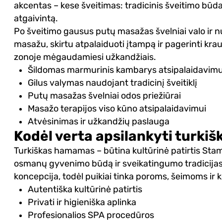
akcentas – kese šveitimas: tradicinis šveitimo būda
atgaivintą.
Po šveitimo gausus putų masažas švelniai valo ir 
masažu, skirtu atpalaiduoti įtampą ir pagerinti krauj
zonoje mėgaudamiesi užkandžiais.
Šildomas marmurinis kambarys atsipalaidavimu
Gilus valymas naudojant tradicinį šveitiklį
Putų masažas švelniai odos priežiūrai
Masažo terapijos viso kūno atsipalaidavimui
Atvėsinimas ir užkandžių paslauga
Kodėl verta apsilankyti tur
Turkiškas hamamas – būtina kultūrinė patirtis Stamb
osmanų gyvenimo būdą ir sveikatingumo tradicijas
koncepcija, todėl puikiai tinka poroms, šeimoms ir 
Autentiška kultūrinė patirtis
Privati ir higieniška aplinka
Profesionalios SPA procedūros