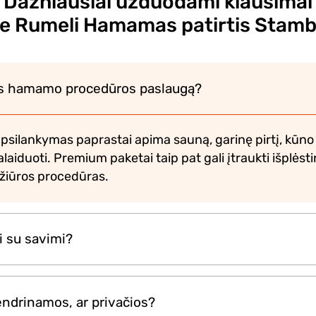
Dažniausiai užduodami klausimai
ie Rumeli Hamamas patirtis Stamb
kos hamamo procedūros paslaugą?
psilankymas paprastai apima sauną, garinę pirtį, kūno
alaiduoti. Premium paketai taip pat gali įtraukti išplės
iežiūros procedūras.
i su savimi?
 daiktų yra pateikiama vietoje, tačiau rekomenduoja
endrinamos, ar privačios?