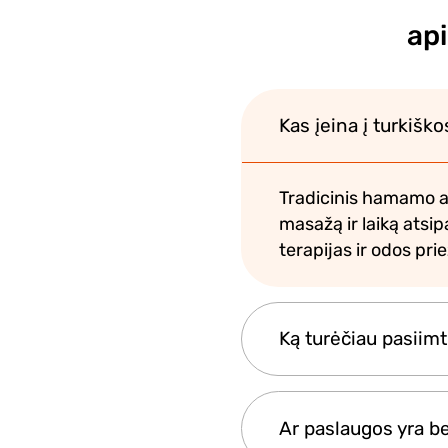
ap
Kas įeina į turkiš
Tradicinis hamamo a
masažą ir laiką atsip
terapijas ir odos pr
Ką turėčiau pasiimt
Dauguma svarbiausių
Ar paslaugos yra b
patogius drabužius.