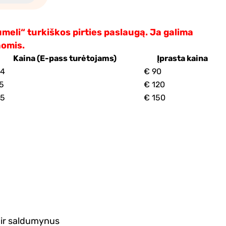
meli“ turkiškos pirties paslaugą. Ja galima
nomis.
Kaina (E-pass turėtojams)
Įprasta kaina
64
€ 90
5
€ 120
85
€ 150
 ir saldumynus