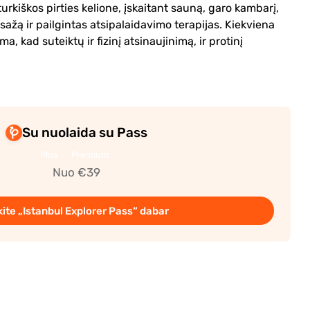
urkiškos pirties kelione, įskaitant sauną, garo kambarį,
sažą ir pailgintas atsipalaidavimo terapijas. Kiekviena
a, kad suteiktų ir fizinį atsinaujinimą, ir protinį
Su nuolaida su Pass
Plus
Premium
Nuo €39
kite „Istanbul Explorer Pass“ dabar