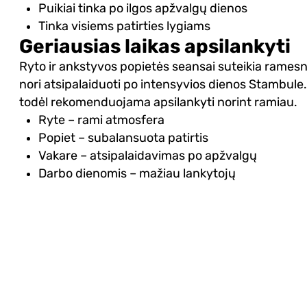
Puikiai tinka po ilgos apžvalgų dienos
Tinka visiems patirties lygiams
Geriausias laikas apsilankyti
Ryto ir ankstyvos popietės seansai suteikia ramesnę
nori atsipalaiduoti po intensyvios dienos Stambul
todėl rekomenduojama apsilankyti norint ramiau.
Ryte – rami atmosfera
Popiet – subalansuota patirtis
Vakare – atsipalaidavimas po apžvalgų
Darbo dienomis – mažiau lankytojų