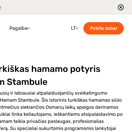
r
Pagalba
LT
Pirkite dabar
DUK
Croatian
Vadovas
English
rkiškas hamamo potyris
Blogas
French
Susisiekite su mumis
German
m Stambule
Ekskursijų grafikas
Italian
ausių ir labiausiai atpalaiduojančių sveikatingumo
Portuguese
li Hamam Stambule. Šis istorinis turkiškas hamamas siūlo
 šimtmečius siekiančios Osmanų laikų apeigos derinamos
Romanian
uikiai tinka keliautojams, ieškantiems atsipalaidavimo po
Russian
mam teikia privačias paslaugas, profesionalias
erą. Su specialiai sukurtomis programomis lankytojai
Spanish