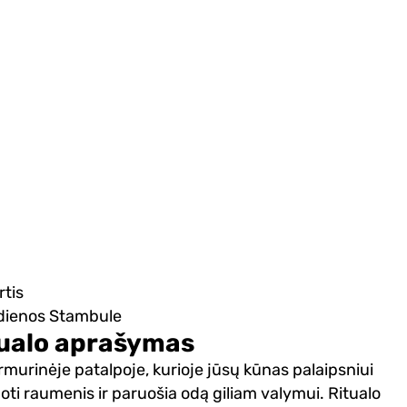
rtis
A dienos Stambule
itualo aprašymas
urinėje patalpoje, kurioje jūsų kūnas palaipsniui
oti raumenis ir paruošia odą giliam valymui. Ritualo