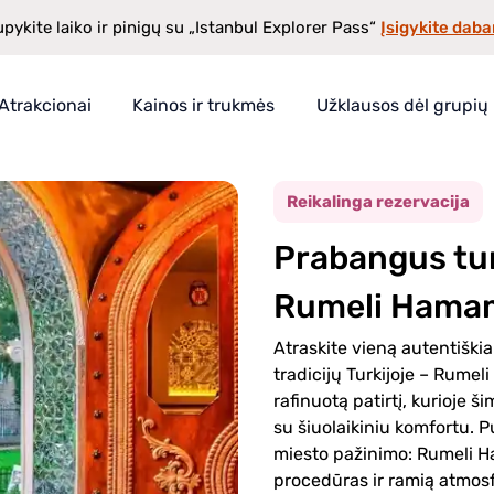
Įsigykite daba
pykite laiko ir pinigų su „Istanbul Explorer Pass“
Atrakcionai
Kainos ir trukmės
Užklausos dėl grupių
tambule
ss“
Reikalinga rezervacija
Prabangus tu
a
Rumeli Hama
Atraskite vieną autentiški
tradicijų Turkijoje – Rume
rafinuotą patirtį, kurioje
su šiuolaikiniu komfortu. P
miesto pažinimo: Rumeli Ha
procedūras ir ramią atmosf