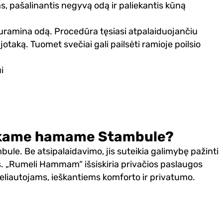
s, pašalinantis negyvą odą ir paliekantis kūną
nuramina odą. Procedūra tęsiasi atpalaiduojančiu
otaką. Tuomet svečiai gali pailsėti ramioje poilsio
i
kiškame hamame Stambule?
ule. Be atsipalaidavimo, jis suteikia galimybę pažinti
. „Rumeli Hammam“ išsiskiria privačios paslaugos
keliautojams, ieškantiems komforto ir privatumo.