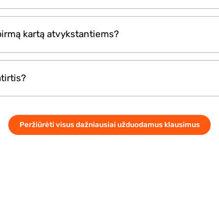
kaip privatūs užsiėmimai, užtikrinantys išskirtinę ir indi
a pirmą kartą atvykstantiems?
ms.
dantiesiems. Apmokyti darbuotojai palydi svečius per ki
tirtis?
ir sklandžią patirtį.
auso nuo pasirinkto paketo ir paprastai svyruoja nuo 
Peržiūrėti visus dažniausiai užduodamus klausimus