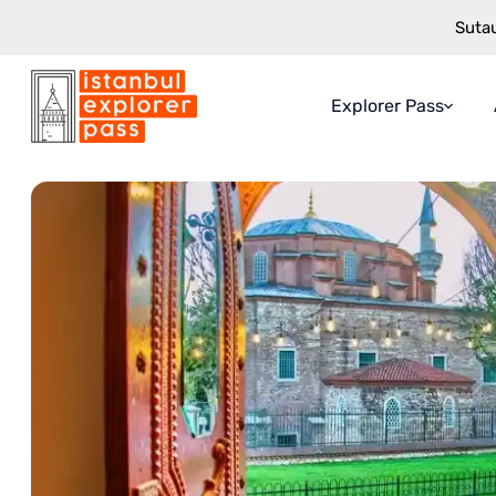
Sutau
Explorer Pass
Istanbul Explorer Pass
\
Atrakcionai
\
Rumeli Hamamas patirtis S
Apie „Explorer Pa
Ką gaunate
Kaip tai veikia
Taupymo garantij