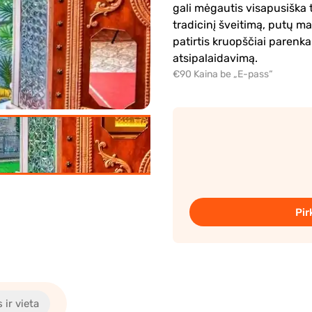
gali mėgautis visapusiška t
tradicinį šveitimą, putų ma
patirtis kruopščiai parenkam
atsipalaidavimą.
€90 Kaina be „E-pass“
Pir
 ir vieta