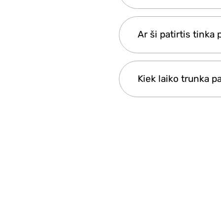
Visi paketai siūlomi 
Ar ši patirtis tink
asmenims ar grupė
Taip, ji tinka prade
Kiek laiko trunka pa
užtikrindami patogią 
Bendra trukmė prikl
iki 2,5 valandos.