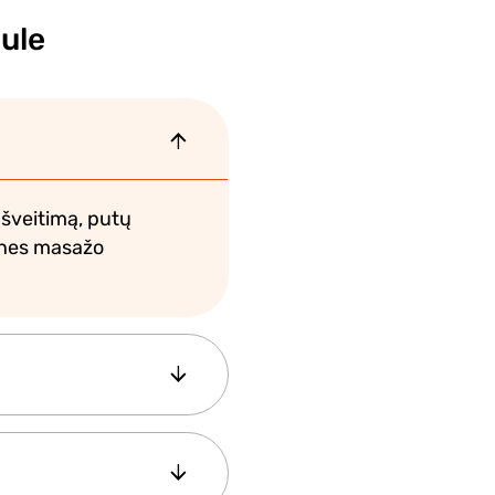
ule
 šveitimą, putų
tines masažo
ma po gydymo turėti