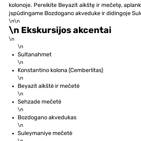
kolonoje. Pereikite Beyazit aikštę ir mečetę, apla
įspūdingame Bozdogano akveduke ir didingoje Su
\n\n
\n Ekskursijos akcentai
\n
\n
Sultanahmet
\n
Konstantino kolona (Cemberlitas)
\n
Beyazit aikštė ir mečetė
\n
Sehzade mečetė
\n
Bozdogano akvedukas
\n
Suleymaniye mečetė