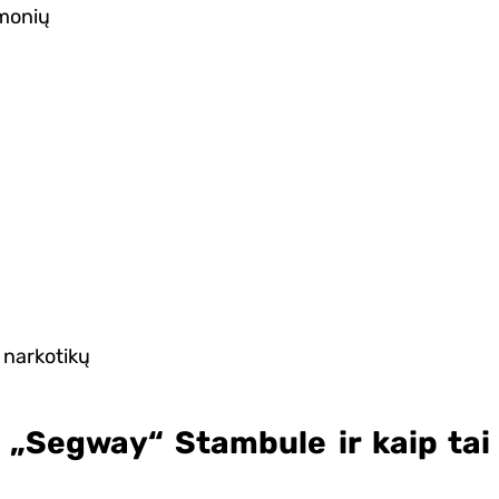
žmonių
 narkotikų
u „Segway“ Stambule ir kaip tai