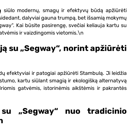
ą
siūlo modernų, smagų ir efektyvų būdą apžiūrėti
rasidedant, dalyviai gauna trumpą, bet išsamią mokymų
gway“. Kai būsite pasirengę, svečiai keliauja kartu su
atvėmis ir vaizdingomis vietomis.\n
iją su „Segway“, norint apžiūrėti
 efektyviai ir patogiai apžiūrėti Stambulą. Ji leidžia
stumo, kartu siūlant smagią ir ekologišką alternatyvą
driomis gatvėmis, istorinėmis aikštėmis ir pakrantės
ą su „Segway“ nuo tradicinio
n