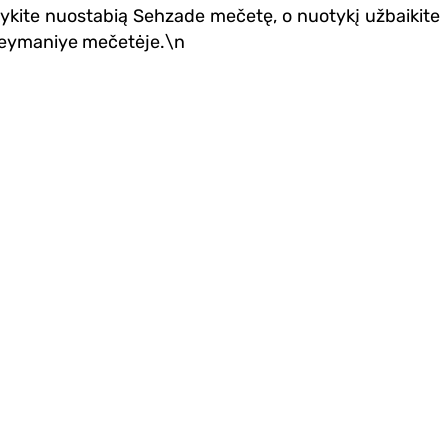
nkykite nuostabią Sehzade mečetę, o nuotykį užbaikite
leymaniye mečetėje.\n