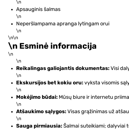
\n
Apsauginis šalmas
\n
Neperšlampama apranga lytingam orui
\n
\n\n
\n Esminė informacija
\n
\n
Reikalingas galiojantis dokumentas:
Visi dal
\n
Ekskursijos bet kokiu oru:
vyksta visomis sąly
\n
Mokėjimo būdai:
Mūsų biure ir internetu priima
\n
Atšaukimo sąlygos:
Visas grąžinimas už atšauk
\n
Sauga pirmiausia:
Šalmai suteikiami; dalyviai