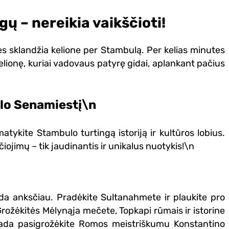
ų – nereikia vaikščioti!
tės sklandžia kelione per Stambulą. Per kelias minutes
kelionę, kuriai vadovaus patyrę gidai, aplankant pačius
ulo Senamiestį\n
atykite Stambulo turtingą istoriją ir kultūros lobius.
ojimų – tik jaudinantis ir unikalus nuotykis!\n
da anksčiau. Pradėkite Sultanahmete ir plaukite pro
Grožėkitės Mėlynąja mečete, Topkapi rūmais ir istorine
 tada pasigrožėkite Romos meistriškumu Konstantino