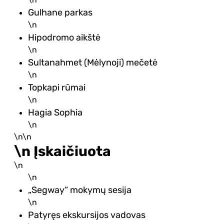
\n
Gulhane parkas
\n
Hipodromo aikštė
\n
Sultanahmet (Mėlynoji) mečetė
\n
Topkapi rūmai
\n
Hagia Sophia
\n
\n\n
\n Įskaičiuota
\n
\n
„Segway“ mokymų sesija
\n
Patyręs ekskursijos vadovas