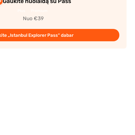
Gaukite nuolaidą su Pass
Plus
Premium
Nuo €39
kite „Istanbul Explorer Pass“ dabar