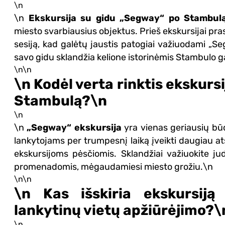
\n
\n
Ekskursija su gidu „Segway“ po Stambul
miesto svarbiausius objektus. Prieš ekskursijai p
sesiją, kad galėtų jaustis patogiai važiuodami „Se
savo gidu sklandžia kelione istorinėmis Stambulo g
\n\n
\n Kodėl verta rinktis ekskurs
Stambulą?\n
\n
\n
„Segway“ ekskursija
yra vienas geriausių būdų
lankytojams per trumpesnį laiką įveikti daugiau at
ekskursijoms pėsčiomis. Sklandžiai važiuokite ju
promenadomis, mėgaudamiesi miesto grožiu.\n
\n\n
\n Kas išskiria ekskursij
lankytinų vietų apžiūrėjimo?\
\n