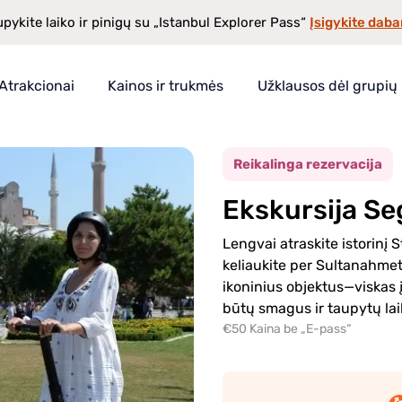
Įsigykite daba
pykite laiko ir pinigų su „Istanbul Explorer Pass“
Atrakcionai
Kainos ir trukmės
Užklausos dėl grupių
ulą su gidu
ss“
Reikalinga rezervacija
Ekskursija S
a
Lengvai atraskite istorinį
keliaukite per Sultanahmet
ikoninius objektus—viskas 
būtų smagus ir taupytų lai
€50 Kaina be „E-pass“