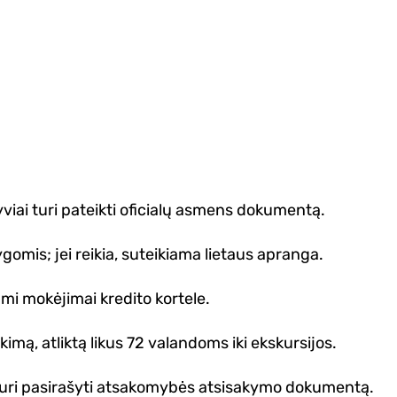
yviai turi pateikti oficialų asmens dokumentą.
gomis; jei reikia, suteikiama lietaus apranga.
mi mokėjimai kredito kortele.
imą, atliktą likus 72 valandoms iki ekskursijos.
 turi pasirašyti atsakomybės atsisakymo dokumentą.