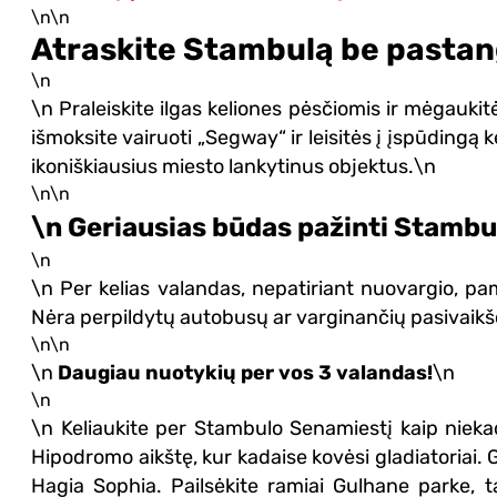
mą
\n\n
Atraskite Stambulą be pastang
\n
\n Praleiskite ilgas keliones pėsčiomis ir mėgauki
išmoksite vairuoti „Segway“ ir leisitės į įspūdingą 
ikoniškiausius miesto lankytinus objektus.\n
\n\n
\n Geriausias būdas pažinti Stamb
\n
\n Per kelias valandas, nepatiriant nuovargio, pam
Nėra perpildytų autobusų ar varginančių pasivaikšči
\n\n
\n
Daugiau nuotykių per vos 3 valandas!
\n
\n
\n Keliaukite per Stambulo Senamiestį kaip nieka
Hipodromo aikštę, kur kadaise kovėsi gladiatoriai. 
Hagia Sophia. Pailsėkite ramiai Gulhane parke,