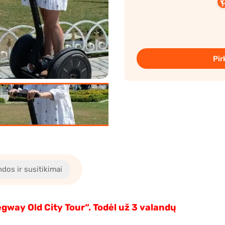
Pir
dos ir susitikimai
gway Old City Tour“. Todėl už 3 valandų