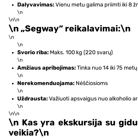
Dalyvavimas:
Vienu metu galima priimti iki 8 
\n
\n\n
\n „Segway“ reikalavimai:\n
\n
\n
Svorio riba:
Maks. 100 kg (220 svarų)
\n
Amžiaus apribojimas:
Tinka nuo 14 iki 75 metų
\n
Nerekomenduojama:
Nėščiosioms
\n
Uždrausta:
Važiuoti apsvaigus nuo alkoholio ar
\n
\n\n
\n Kas yra ekskursija su gid
veikia?\n