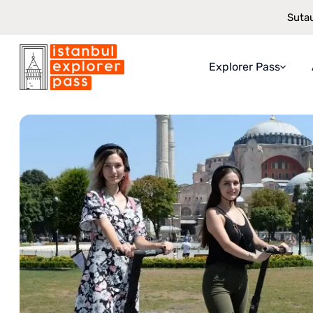
Sutau
Explorer Pass
Istanbul Explorer Pass
\
Atrakcionai
\
Ekskursija Segway po Stamb
Apie „Explorer Pa
Ką gaunate
Kaip tai veikia
Taupymo garantij