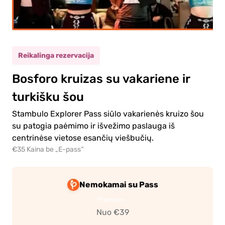
augusysis
(12+)
ikas
(5-11)
Reikalinga rezervacija
Bosforo kruizas su vakariene ir
0.00€
augusysis
turkišku šou
0.00€
kas
Stambulo Explorer Pass siūlo vakarienės kruizo šou
su patogia paėmimo ir išvežimo paslauga iš
centrinėse vietose esančių viešbučių.
€35 Kaina be „E-pass“
Nemokamai su Pass
te į
ėjimą
Premium
Nuo €39