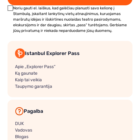
Noriu gauti el. laiškus, kad galėčiau planuoti savo kelionę į
Stambulą, įskaitant lankytinų vietų atnaujinimus, kuruojamas
maršrutų idėjas ir išskirtines nuolaidas teatro pasirodymams,
ekskursijoms ir dar daugiau, skirtas „pass“ turėtojams. Gerbiame
jūsų privatumą ir niekada neparduodame jūsų duomenų.
Istanbul Explorer Pass
Apie „Explorer Pass“
Ką gaunate
Kaip tai veikia
Taupymo garantija
Pagalba
DUK
Vadovas
Blogas