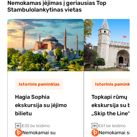
vegetarišku), kartu su gyva turkiška muzika ir
Nemokamas įėjimas į geriausias Top
tradiciniais šokių pasirodymais.
Stambulo
lankytinas vietas
Istorinis paminklas
Istorinis paminklas
Hagia Sophia
Topkapi rūmų
ekskursija su įėjimo
ekskursija su bili
bilietu
„Skip the Line“
€35 be leidimo
€61 be leidimo
Nemokamai su
Nemokamai su P