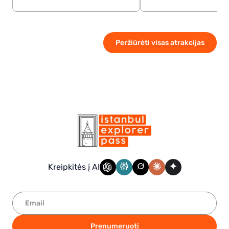
Peržiūrėti visas atrakcijas
Kreipkitės į AI
Prenumeruoti