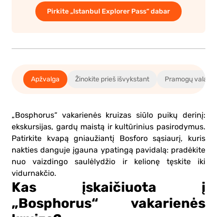
Pirkite „Istanbul Explorer Pass“ dabar
Apžvalga
Žinokite prieš išvykstant
Pramogų valandos
„Bosphorus“ vakarienės kruizas siūlo puikų derinį:
ekskursijas, gardų maistą ir kultūrinius pasirodymus.
Patirkite kvapą gniaužiantį Bosforo sąsiaurį, kuris
nakties danguje įgauna ypatingą pavidalą: pradėkite
nuo vaizdingo saulėlydžio ir kelionę tęskite iki
vidurnakčio.
Kas įskaičiuota į
„Bosphorus“ vakarienės