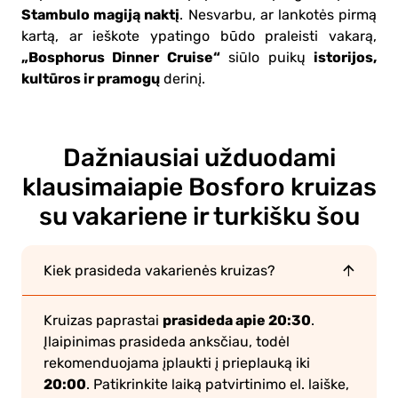
Stambulo magiją naktį
. Nesvarbu, ar lankotės pirmą
kartą, ar ieškote ypatingo būdo praleisti vakarą,
„Bosphorus Dinner Cruise“
istorijos,
siūlo puikų
kultūros ir pramogų
derinį.
Dažniausiai užduodami
klausimai
apie Bosforo kruizas
su vakariene ir turkišku šou
Kiek prasideda vakarienės kruizas?
prasideda apie 20:30
Kruizas paprastai
.
Įlaipinimas prasideda anksčiau, todėl
rekomenduojama įplaukti į prieplauką iki
20:00
. Patikrinkite laiką patvirtinimo el. laiške,