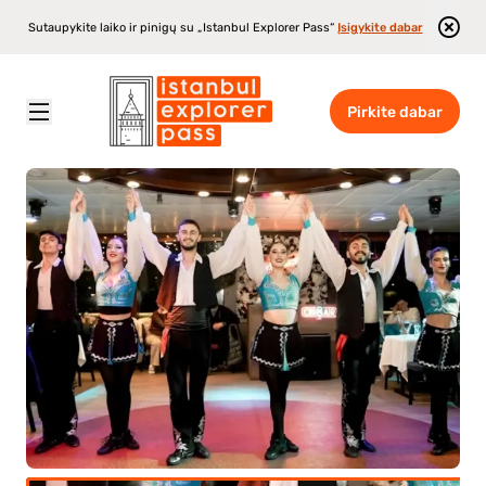
Sutaupykite laiko ir pinigų su „Istanbul Explorer Pass“
Įsigykite dabar
Pirkite dabar
Istanbul Explorer Pass
\
Atrakcionai
\
Bosforo kruizas su vakariene ir turkišku šou