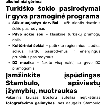
alkoholiniai gėrimai
.
Turkiško šokio pasirodymai
ir gyva pramoginė programa
Sūkuriuojantys dervišai
– užburiantis dvasinis
šokio pasirodymas
Pilvo šokio šou
– klasikinė turkiškų pramogų
dalis
Kultūriniai šokiai
– patirkite regioninius liaudies
šokius, kardų pasirodymus ir energingus
grupinius pasirodymus
DJ muzika
– šokite visą naktį su gyvo DJ
pramogomis
Įamžinkite įspūdingas
Stambulo, apšviestų
įžymybių, nuotraukas
Vakarinis kruizas Bosforu suteikia neįtikėtinas
fotografavimo galimybes
, nes daugelis Stambulo