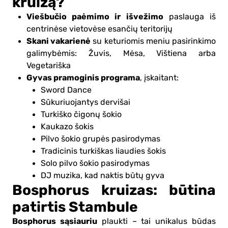
kruizą?
Viešbučio paėmimo ir išvežimo
paslauga iš
centrinėse vietovėse esančių teritorijų
Skani vakarienė
su keturiomis meniu pasirinkimo
galimybėmis: Žuvis, Mėsa, Vištiena arba
Vegetariška
Gyvas pramoginis programa
, įskaitant:
Sword Dance
Sūkuriuojantys dervišai
Turkiško čigonų šokio
Kaukazo šokis
Pilvo šokio grupės pasirodymas
Tradicinis turkiškas liaudies šokis
Solo pilvo šokio pasirodymas
DJ muzika, kad naktis būtų gyva
Bosphorus kruizas: būtina
patirtis Stambule
Bosphorus sąsiauriu
plaukti – tai unikalus būdas