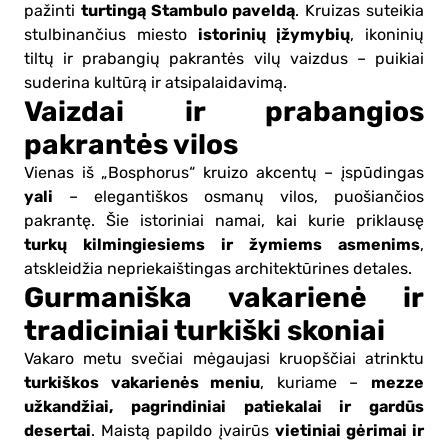
turtingą Stambulo paveldą
pažinti
. Kruizas suteikia
istorinių įžymybių
stulbinančius miesto
, ikoninių
tiltų ir prabangių pakrantės vilų vaizdus – puikiai
suderina kultūrą ir atsipalaidavimą.
Vaizdai ir prabangios
pakrantės vilos
Vienas iš „Bosphorus“ kruizo akcentų – įspūdingas
yali
– elegantiškos osmanų vilos, puošiančios
pakrantę. Šie istoriniai namai, kai kurie priklausę
turkų kilmingiesiems ir žymiems asmenims
,
atskleidžia nepriekaištingas architektūrines detales.
Gurmaniška vakarienė ir
tradiciniai turkiški skoniai
Vakaro metu svečiai mėgaujasi kruopščiai atrinktu
turkiškos vakarienės meniu
mezze
, kuriame –
užkandžiai, pagrindiniai patiekalai ir gardūs
desertai
vietiniai gėrimai ir
. Maistą papildo įvairūs