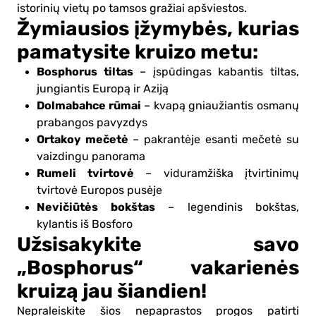
istorinių vietų po tamsos gražiai apšviestos.
Žymiausios įžymybės, kurias
pamatysite kruizo metu:
Bosphorus tiltas
– įspūdingas kabantis tiltas,
jungiantis Europą ir Aziją
Dolmabahce rūmai
– kvapą gniaužiantis osmanų
prabangos pavyzdys
Ortakoy mečetė
– pakrantėje esanti mečetė su
vaizdingu panorama
Rumeli tvirtovė
– viduramžiška įtvirtinimų
tvirtovė Europos pusėje
Nevičiūtės bokštas
– legendinis bokštas,
kylantis iš Bosforo
Užsisakykite savo
„Bosphorus“ vakarienės
kruizą jau šiandien!
Nepraleiskite šios nepaprastos progos patirti