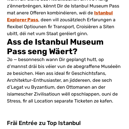
z’ënnerbréngen, kënnt Dir de Istanbul Museum Pass
Istanbul
mat anere Offeren kombinéieren, wéi de
Explorer Pass
, deen vill zousätzlech Erfarungen a
flexibel Optiounen fir Transport, Croisièren a Siten
ubitt, déi net vum Staat geréiert ginn.
Ass de Istanbul Museum
Pass seng Wäert?
Jo — besonnesch wann Dir geplangt hutt, op
d’mannst dräi bis véier vun de abegraffene Muséeën
ze besichen. Hien ass ideal fir Geschichtsfans,
Architektur-Enthusiaster, an jiddereen, dee sech
d’Legat vu Byzantium, den Ottomanen an der
islamescher Zivilisatioun wëll opschlappen, ouni de
Stress, fir all Location separate Ticketen ze kafen.
Fräi Entrée zu Top Istanbul