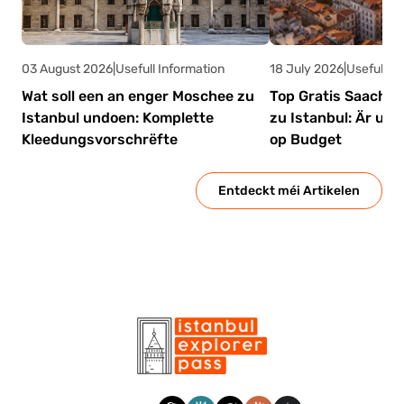
03 August 2026
|
Usefull Information
18 July 2026
|
Usefull In
Wat soll een an enger Moschee zu
Top Gratis Saachen
Istanbul undoen: Komplette
zu Istanbul: Är ulti
Kleedungsvorschrëfte
op Budget
Entdeckt méi Artikelen