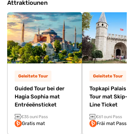
Attraktiounen
Geleitete Tour
Geleitete Tour
Guided Tour bei der
Topkapi Palais G
Hagia Sophia mat
Tour mat Skip-th
Entréeënsticket
Line Ticket
€35 ouni Pass
€61 ouni Pass
Gratis mat
Fräi mat Pass