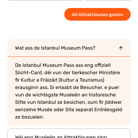
All Attraktiounen gesinn
Wat ass de Istanbul Museum Pass?
De Istanbul Museum Pass ass eng offiziell
Siicht-Card, déi vun der tierkescher Ministère
fir Kultur a Fräizäit (Kultur a Tourismus)
erausginn ass. Si erlaabt de Besucher, e puer
vun de wichtegste Muséeën an historesche
Sitte vun Istanbul ze besichen, ouni fir jiddwer
eenzelne Musée oder Site separat Entréesgeld
ze bezuelen.
Wéi eng Muséeën an Attraktiounen sinn