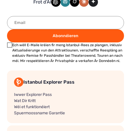
Frot d'AI
Abonnéieren
Ech wëll E-Maile kréien fir meng Istanbul-Rees ze plangen, inklusiv
Aktualiséierunge vun den Attraktiounen, verschaffte Reespläng an
exklusiv Remise fir Passhändler bei Theaterowend, Touren an nach
méi. Mir respektéieren Är Privatsphär a verkafen Är Donnéeën ni.
Istanbul Explorer Pass
Iwwer Explorer Pass
Wat Dir Kritt
Wéi et funktionéiert
Spuermoossname Garantie