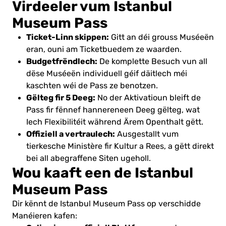
Virdeeler vum Istanbul
Museum Pass
Ticket-Linn skippen:
Gitt an déi grouss Muséeën
eran, ouni am Ticketbuedem ze waarden.
Budgetfrëndlech:
De komplette Besuch vun all
dëse Muséeën individuell géif däitlech méi
kaschten wéi de Pass ze benotzen.
Gëlteg fir 5 Deeg:
No der Aktivatioun bleift de
Pass fir fënnef hannereneen Deeg gëlteg, wat
Iech Flexibilitéit während Ärem Openthalt gëtt.
Offiziell a vertraulech:
Ausgestallt vum
tierkesche Ministère fir Kultur a Rees, a gëtt direkt
bei all abegraffene Siten ugeholl.
Wou kaaft een de Istanbul
Museum Pass
Dir kënnt de Istanbul Museum Pass op verschidde
Manéieren kafen: