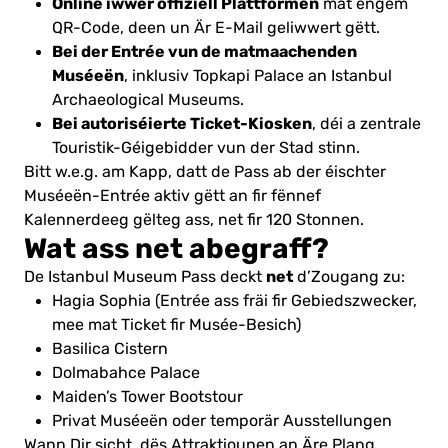
Online iwwer offiziell Plattformen
mat engem
QR-Code, deen un Är E-Mail geliwwert gëtt.
Bei der Entrée vun de matmaachenden
Muséeën
, inklusiv Topkapi Palace an Istanbul
Archaeological Museums.
Bei autoriséierte Ticket-Kiosken
, déi a zentrale
Touristik-Géigebidder vun der Stad stinn.
Bitt w.e.g. am Kapp, datt de Pass ab der éischter
Muséeën-Entrée aktiv gëtt an fir fënnef
Kalennerdeeg gëlteg ass, net fir 120 Stonnen.
Wat ass net abegraff?
net
De Istanbul Museum Pass deckt
d’Zougang zu:
Hagia Sophia (Entrée ass fräi fir Gebiedszwecker,
mee mat Ticket fir Musée-Besich)
Basilica Cistern
Dolmabahce Palace
Maiden’s Tower Bootstour
Privat Muséeën oder temporär Ausstellungen
Wann Dir sicht, dës Attraktiounen an Äre Plang