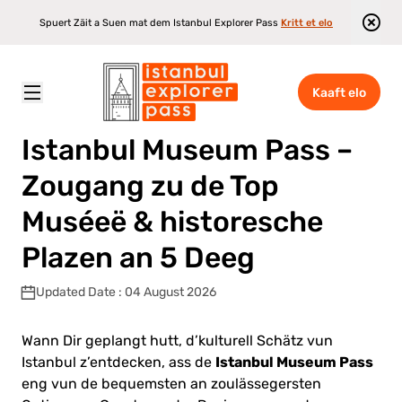
Spuert Zäit a Suen mat dem Istanbul Explorer Pass
Kritt et elo
Kaaft elo
Istanbul Explorer Pass
\
Blog
\
Istanbul Museum Pass – Zougang zu de Top Muséeë & historesche Plazen an 5 Deeg
Istanbul Museum Pass –
Zougang zu de Top
Muséeë & historesche
Plazen an 5 Deeg
Updated Date : 04 August 2026
Wann Dir geplangt hutt, d’kulturell Schätz vun
Istanbul Museum Pass
Istanbul z’entdecken, ass de
eng vun de bequemsten an zoulässegersten