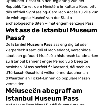
Optiounen. Gesat vun der Regierung vun der
Republik Türkei, dem Ministère fir Kultur a Rees, bitt
dës offiziell Sightseeing-Card Iech Accès zu ville vun
de wichtegste Muséeë vun der Stad a
archäologesche Siten — mat engem eenzege Pass.
Wat ass de Istanbul Museum
Pass?
Istanbul Museum Pass
De
ass eng digital oder
kierperlech Kaart, déi et Iech erlaabt, verschidde
staatlech gefouert Muséeë a historesch Landmarken
zu Istanbul bannent enger Period vu 5 Deeg ze
besichen. Si ass perfekt fir Reesend, déi sech an
d’türkesch Geschicht wëllen ënnerdauchen an
d’Waarden an Ticket-Linnen op populäre Plazen
vermeiden.
Méiuseeën abegraff am
Istanbul Museum Pass