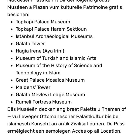
Mat dësem Pass kënnt Dir déi folgend grouss
Muséeën a Plazen vum kulturelle Patrimoine gratis
besichen:
Topkapi Palace Museum
Topkapi Palace Harem Sektioun
Istanbul Archaeological Museums
Galata Tower
Hagia Irene (Aya Irini)
Museum of Turkish and Islamic Arts
Museum of the History of Science and
Technology in Islam
Great Palace Mosaics Museum
Maidens' Tower
Galata Mevlevi Lodge Museum
Rumeli Fortress Museum
Dës Muséeën decken eng breet Palette u Themen of
— vu lieweger Ottomanescher Palastkultur bis bei
islamesch Konscht an antik Zivilisatiounen. De Pass
erméiglecht een eemolegen Accès op all Location.