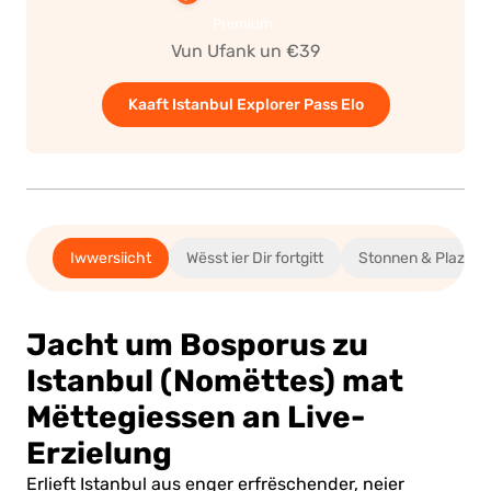
Premium
Vun Ufank un €39
Kaaft Istanbul Explorer Pass Elo
Iwwersiicht
Wësst ier Dir fortgitt
Stonnen & Plaz
Jacht um Bosporus zu
Istanbul (Nomëttes) mat
Mëttegiessen an Live-
Erzielung
Erlieft Istanbul aus enger erfrëschender, neier