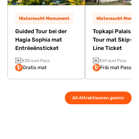
Historescht Monument
Historescht Monu
Guided Tour bei der
Topkapi Palais G
Hagia Sophia mat
Tour mat Skip-th
Entréeënsticket
Line Ticket
€35 ouni Pass
€61 ouni Pass
Gratis mat
Fräi mat Pass
All Attraktiounen gesinn