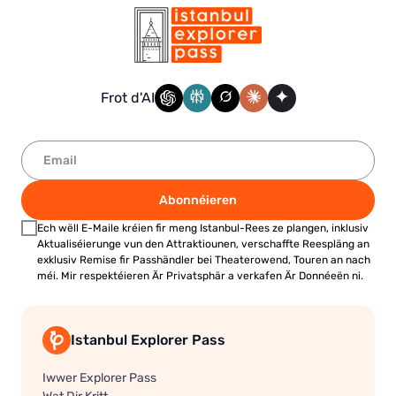
Frot d'AI
Abonnéieren
Ech wëll E-Maile kréien fir meng Istanbul-Rees ze plangen, inklusiv
Aktualiséierunge vun den Attraktiounen, verschaffte Reespläng an
exklusiv Remise fir Passhändler bei Theaterowend, Touren an nach
méi. Mir respektéieren Är Privatsphär a verkafen Är Donnéeën ni.
Istanbul Explorer Pass
Iwwer Explorer Pass
Wat Dir Kritt