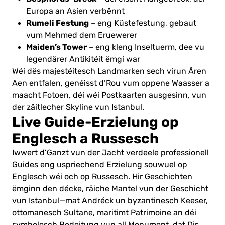
Europa an Asien verbënnt
Rumeli Festung
– eng Küstefestung, gebaut
vum Mehmed dem Eruewerer
Maiden’s Tower
– eng kleng Inseltuerm, dee vu
legendärer Antikitéit ëmgi war
Wéi dës majestéitesch Landmarken sech virun Ären
Aen entfalen, genéisst d’Rou vum oppene Waasser a
maacht Fotoen, déi wéi Postkaarten ausgesinn, vun
der zäitlecher Skyline vun Istanbul.
Live Guide-Erzielung op
Englesch a Russesch
Iwwert d’Ganzt vun der Jacht verdeele professionell
Guides eng uspriechend Erzielung souwuel op
Englesch wéi och op Russesch. Hir Geschichten
ëmginn den décke, räiche Mantel vun der Geschicht
vun Istanbul—mat Andréck un byzantinesch Keeser,
ottomanesch Sultane, maritimt Patrimoine an déi
symbolesch Bedeitung vun all Monument, dat Dir