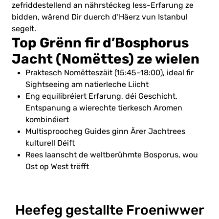
zefriddestellend an nährstéckeg Iess-Erfarung ze
bidden, wärend Dir duerch d’Häerz vun Istanbul
segelt.
Top Grënn fir d’Bosphorus
Jacht (Nomëttes) ze wielen
Praktesch Nomëtteszäit (15:45–18:00), ideal fir
Sightseeing am natierleche Liicht
Eng equilibréiert Erfarung, déi Geschicht,
Entspanung a wierechte tierkesch Aromen
kombinéiert
Multisproocheg Guides ginn Ärer Jachtrees
kulturell Déift
Rees laanscht de weltberühmte Bosporus, wou
Ost op West trëfft
Heefeg gestallte Froen
iwwer