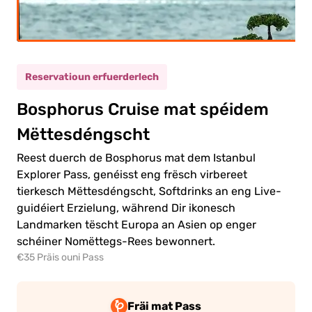
nd
(5-11)
Reservatioun erfuerderlech
0.00€
wuesse
Bosphorus Cruise mat spéidem
0.00€
nd
Mëttesdéngscht
Reest duerch de Bosphorus mat dem Istanbul
Explorer Pass, genéisst eng frësch virbereet
tierkesch Mëttesdéngscht, Softdrinks an eng Live-
u
guidéiert Erzielung, während Dir ikonesch
elen
en
Landmarken tëscht Europa an Asien op enger
schéiner Nomëttegs-Rees bewonnert.
€35 Präis ouni Pass
Fräi mat Pass