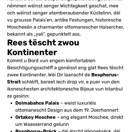
nëmmen wéinst senger Wichtegkeet geschat, mee
och wéinst senger atemberaubender Küstelinn, déi
vu grousse Palais’en, antike Festungen, historesche
Moscheeën a charmanter ottomanescher Haisercher,
bekannt als „yali“, gepunktelt ass.
Rees tëscht zwou
Kontinenter
Kommt u Bord vun engem komfortablen
Besichtigungsschëff a genéisst eng glat Rees tëscht
Bosphorus-
zwee Kontinenter. Wéi Dir laanscht de
Strait
schléift, bereet Iech drop vir, e puer vun den
ikoneschesten architektonesche Bijoue vun Istanbul
ze gesinn:
Dolmabahce Palais
– weist luxuriéis
ottomanescht Design aus dem 19. Joerhonnert
Ortakoy Moschee
– eng elegant Moschee, direkt
um Waasserrand gelunn
Bosphorus-Bréck
– déi éischt Hängebréck, déi