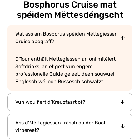
Bosphorus Cruise mat
spéidem Mëttesdéngscht
Wat ass am Bosporus spéiden Mëttegiessen-
Cruise abegraff?
D'Tour enthält Mëttegiessen an onlimitéiert
Softdrinks, an et gëtt vun engem
professionelle Guide geleet, deen souwuel
Englesch wéi och Russesch schwätzt.
Vun wou fiert d’Kreuzfaart of?
Kabatas Pier.
D’Kreuzfaart fiert vun
D’Entrée
Ass d’Mëttegiessen frësch op der Boot
geet iwwer d’Turkish Petroleum–Paart, déi just
virbereet?
hannert dem Dentur Port Kiosk läit. Bréngt