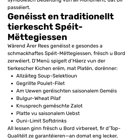
passéiert.
Genéisst en traditionellt
tierkescht Spéit-
Mëttegiessen
Wärend Ärer Rees genéisst e gesondes a
schmackhaftes Spéit-Mëttegiessen, frësch u Bord
zerwéiert. D’Menü spigelt d’Häerz vun der
tierkescher Kichen erëm, mat Platën, dorënner:
Allzäiteg Soup-Selektioun
Gegrillte Poulet-Filet
Am Uewen geréischten saisonalem Geméis
Bulgur-Wheat Pilaf
Knusprech gemëschte Zalot
Platte vu saisonalem Uebst
Ouni-Limit Softdrinks
All Iessen ginn frësch u Bord virbereet, fir d’Top-
Qualitéit ze garantéieren—an domat eng lecker,