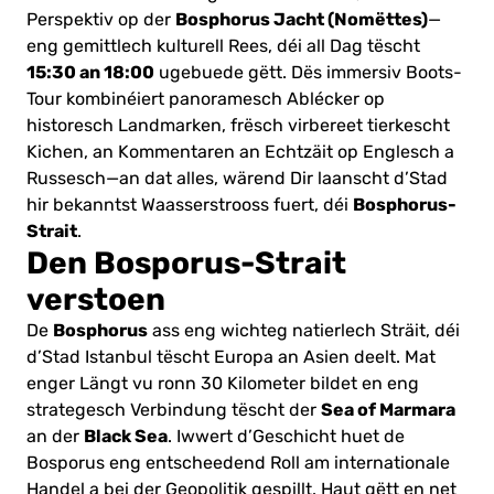
Bosphorus Jacht (Nomëttes)
Perspektiv op der
—
eng gemittlech kulturell Rees, déi all Dag tëscht
15:30 an 18:00
ugebuede gëtt. Dës immersiv Boots-
Tour kombinéiert panoramesch Ablécker op
historesch Landmarken, frësch virbereet tierkescht
Kichen, an Kommentaren an Echtzäit op Englesch a
Russesch—an dat alles, wärend Dir laanscht d’Stad
Bosphorus-
hir bekanntst Waasserstrooss fuert, déi
Strait
.
Den Bosporus-Strait
verstoen
Bosphorus
De
ass eng wichteg natierlech Sträit, déi
d’Stad Istanbul tëscht Europa an Asien deelt. Mat
enger Längt vu ronn 30 Kilometer bildet en eng
Sea of Marmara
strategesch Verbindung tëscht der
Black Sea
an der
. Iwwert d’Geschicht huet de
Bosporus eng entscheedend Roll am internationale
Handel a bei der Geopolitik gespillt. Haut gëtt en net