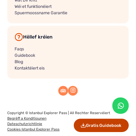
Wéi et funktionéiert
Spuermoossname Garantie
Hëllef kréien
Faqs
Guidebook
Blog
Kontaktéiert eis
Copyright ©
Istanbul Explorer Pass
| All Rechter Reservéiert
Begrëff a Konditiounen
Dateschutzrichtlinie
Gratis Guidebook
Cookies Istanbul Explorer Pass