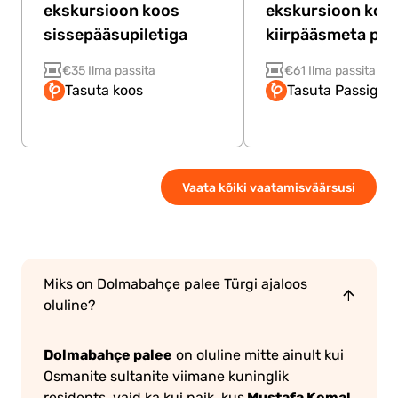
ekskursioon koos
ekskursioon koo
sissepääsupiletiga
kiirpääsmeta pile
€35 Ilma passita
€61 Ilma passita
Tasuta koos
Tasuta Passiga
Vaata kõiki vaatamisväärsusi
Miks on Dolmabahçe palee Türgi ajaloos
oluline?
Dolmabahçe palee
on oluline mitte ainult kui
Osmanite sultanite viimane kuninglik
Mustafa Kemal