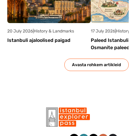
20 July 2026
|
History & Landmarks
17 July 2026
|
History &
Istanbuli ajaloolised paigad
Paleed Istanbulis:
Osmanite paleed ja
Avasta rohkem artikleid