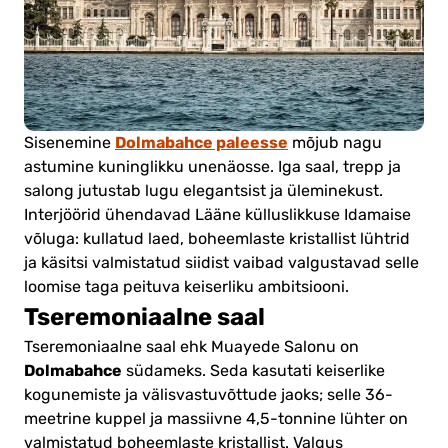
Dolmabahce paleesse
Sisenemine
mõjub nagu
astumine kuninglikku unenäosse. Iga saal, trepp ja
salong jutustab lugu elegantsist ja üleminekust.
Interjöörid ühendavad Lääne külluslikkuse Idamaise
võluga: kullatud laed, boheemlaste kristallist lühtrid
ja käsitsi valmistatud siidist vaibad valgustavad selle
loomise taga peituva keiserliku ambitsiooni.
Tseremoniaalne saal
Tseremoniaalne saal ehk Muayede Salonu on
Dolmabahce
südameks. Seda kasutati keiserlike
kogunemiste ja välisvastuvõttude jaoks; selle 36-
meetrine kuppel ja massiivne 4,5-tonnine lühter on
valmistatud boheemlaste kristallist. Valgus