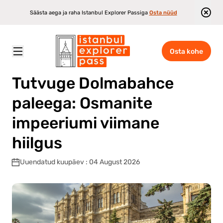
Säästa aega ja raha Istanbul Explorer Passiga
Osta nüüd
Osta kohe
Istanbul Explorer Pass
\
Blogi
\
Tutvuge Dolmabahce paleega: Osmanite impeeriumi viimane hiilgus
Tutvuge Dolmabahce
paleega: Osmanite
impeeriumi viimane
hiilgus
Uuendatud kuupäev : 04 August 2026