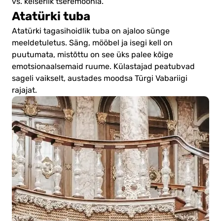
vs. keiserlik tseremoonia.
Atatürki tuba
Atatürki tagasihoidlik tuba on ajaloo sünge
meeldetuletus. Säng, mööbel ja isegi kell on
puutumata, mistõttu on see üks palee kõige
emotsionaalsemaid ruume. Külastajad peatubvad
sageli vaikselt, austades moodsa Türgi Vabariigi
rajajat.