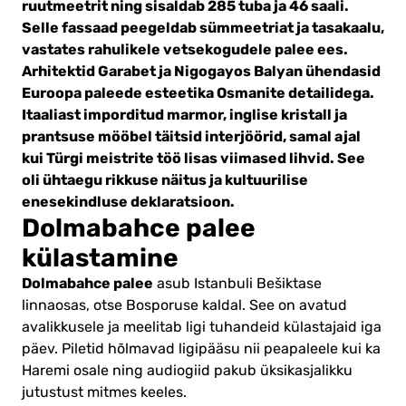
ruutmeetrit ning sisaldab 285 tuba ja 46 saali.
Selle fassaad peegeldab sümmeetriat ja tasakaalu,
vastates rahulikele vetsekogudele palee ees.
Arhitektid Garabet ja Nigogayos Balyan ühendasid
Euroopa paleede esteetika Osmanite detailidega.
Itaaliast imporditud marmor, inglise kristall ja
prantsuse mööbel täitsid interjöörid, samal ajal
kui Türgi meistrite töö lisas viimased lihvid. See
oli ühtaegu rikkuse näitus ja kultuurilise
enesekindluse deklaratsioon.
Dolmabahce palee
külastamine
Dolmabahce palee
asub Istanbuli Bešiktase
linnaosas, otse Bosporuse kaldal. See on avatud
avalikkusele ja meelitab ligi tuhandeid külastajaid iga
päev. Piletid hõlmavad ligipääsu nii peapaleele kui ka
Haremi osale ning audiogiid pakub üksikasjalikku
jutustust mitmes keeles.