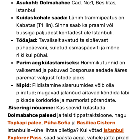
Asukoht:
Dolmabahce
Cad. No:1, Besiktas,
Istanbul
Kuidas kohale saada:
Lähim trammipeatus on
Kabatas (T1 liin). Sinna saab ka praami või
bussiga paljudest kohtadest üle Istanbuli.
Tööajad:
Tavaliselt avatud teisipäevast
pühapäevani, suletud esmaspäeviti ja mõnel
riiklikul pühal.
Parim aeg külastamiseks:
Hommikutunnid on
vaiksemad ja pakuvad Bosporuse aedade ääres
paremat valgust fotode jaoks.
Nipid:
Pildistamine siseruumides võib olla
piiratud; mugavad jalanõud aitavad kõndida läbi
pikkade koridoride ja marmorist põrandate.
Siseringi nõuanne:
Kas soovid külastada
Dolmabahce paleed
ja teisi tippatraktsioone, nagu
Topkapi palee
Püha Sofia
Basilica Cistern
,
ja
Istanbul
Istanbulis—ühe lihtsa piletiga?
Kui võtad
Explorer Pass
, saad säästa aega, vahele jätta pikad