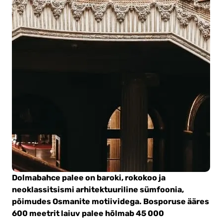
Dolmabahce palee
on baroki, rokokoo ja
neoklassitsismi arhitektuuriline sümfoonia,
põimudes Osmanite motiividega. Bosporuse ääres
600 meetrit laiuv palee hõlmab 45 000