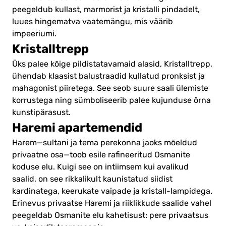
peegeldub kullast, marmorist ja kristalli pindadelt,
luues hingematva vaatemängu, mis väärib
impeeriumi.
Kristalltrepp
Üks palee kõige pildistatavamaid alasid, Kristalltrepp,
ühendab klaasist balustraadid kullatud pronksist ja
mahagonist piiretega. See seob suure saali ülemiste
korrustega ning sümboliseerib palee kujunduse õrna
kunstipärasust.
Haremi apartemendid
Harem—sultani ja tema perekonna jaoks mõeldud
privaatne osa—toob esile rafineeritud Osmanite
koduse elu. Kuigi see on intiimsem kui avalikud
saalid, on see rikkalikult kaunistatud siidist
kardinatega, keerukate vaipade ja kristall-lampidega.
Erinevus privaatse Haremi ja riiklikkude saalide vahel
peegeldab Osmanite elu kahetisust: pere privaatsus