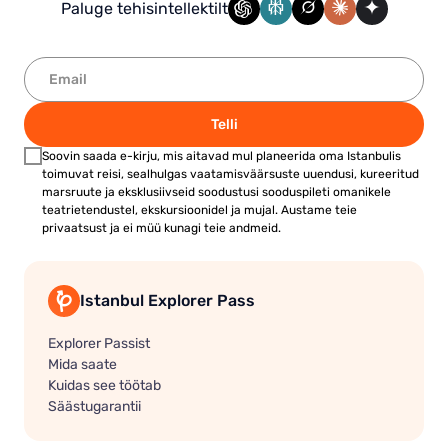
Paluge tehisintellektilt
Telli
Soovin saada e-kirju, mis aitavad mul planeerida oma Istanbulis
toimuvat reisi, sealhulgas vaatamisväärsuste uuendusi, kureeritud
marsruute ja eksklusiivseid soodustusi sooduspileti omanikele
teatrietendustel, ekskursioonidel ja mujal. Austame teie
privaatsust ja ei müü kunagi teie andmeid.
Istanbul Explorer Pass
Explorer Passist
Mida saate
Kuidas see töötab
Säästugarantii