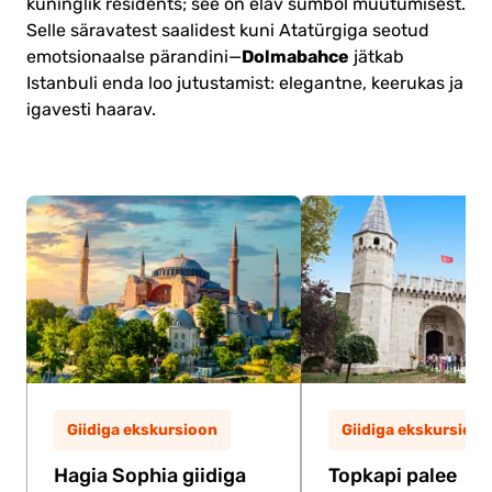
kuninglik residents; see on elav sümbol muutumisest.
Selle säravatest saalidest kuni Atatürgiga seotud
Dolmabahce
emotsionaalse pärandini—
jätkab
Istanbuli enda loo jutustamist: elegantne, keerukas ja
igavesti haarav.
Giidiga ekskursioon
Giidiga ekskursioon
Hagia Sophia giidiga
Topkapi palee