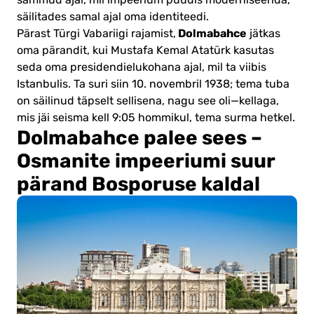
sammud ajal, mil impeerium püüdis moderniseerida,
säilitades samal ajal oma identiteedi.
Dolmabahce
Pärast Türgi Vabariigi rajamist,
jätkas
oma pärandit, kui Mustafa Kemal Atatürk kasutas
seda oma presidendielukohana ajal, mil ta viibis
Istanbulis. Ta suri siin 10. novembril 1938; tema tuba
on säilinud täpselt sellisena, nagu see oli—kellaga,
mis jäi seisma kell 9:05 hommikul, tema surma hetkel.
Dolmabahce palee sees –
Osmanite impeeriumi suur
pärand Bosporuse kaldal