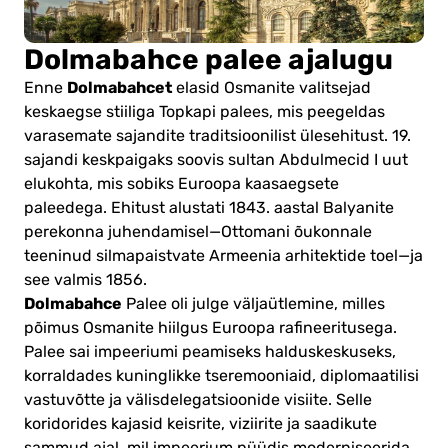
Dolmabahce palee ajalugu
Dolmabahcet
Enne
elasid Osmanite valitsejad
keskaegse stiiliga Topkapi palees, mis peegeldas
varasemate sajandite traditsioonilist ülesehitust. 19.
sajandi keskpaigaks soovis sultan Abdulmecid I uut
elukohta, mis sobiks Euroopa kaasaegsete
paleedega. Ehitust alustati 1843. aastal Balyanite
perekonna juhendamisel—Ottomani õukonnale
teeninud silmapaistvate Armeenia arhitektide toel—ja
see valmis 1856.
Dolmabahce
Palee oli julge väljaütlemine, milles
põimus Osmanite hiilgus Euroopa rafineeritusega.
Palee sai impeeriumi peamiseks halduskeskuseks,
korraldades kuninglikke tseremooniaid, diplomaatilisi
vastuvõtte ja välisdelegatsioonide visiite. Selle
koridorides kajasid keisrite, viziirite ja saadikute