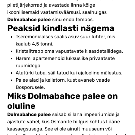
piletijärjekorrad ja avastada linna kõige
ikoonilisemaid vaatamisväärsusi, sealhulgas
Dolmabahce palee
sinu enda tempos.
Peaksid kindlasti nägema
Tseremoniaalses saalis asuv suur lühter, mis
kaalub 4,5 tonni.
Kristalltrepp oma vapustavate klaasdetailidega.
Haremi apartemendid luksuslike privaatsete
ruumidega.
Atatürki tuba, säilitatud kui ajalooline mälestus.
Palee aiad ja kellatorn, kust avaneb vaade
Bosporusele.
Miks Dolmabahce palee on
oluline
Dolmabahce palee
seisab sillana impeeriumide ja
ajastute vahel, kus Osmanite hiilgus kohtus Lääne
kaasaegsusega. See ei ole ainult muuseum või