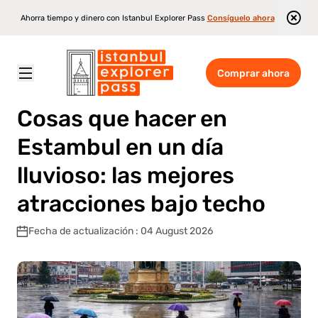
Ahorra tiempo y dinero con Istanbul Explorer Pass
Consíguelo ahora
Comprar ahora
Istanbul Explorer Pass
\
Blog
\
Cosas que hacer en Estambul en un día lluvioso: las mejores atracciones bajo techo
Cosas que hacer en
Estambul en un día
lluvioso: las mejores
atracciones bajo techo
Fecha de actualización : 04 August 2026