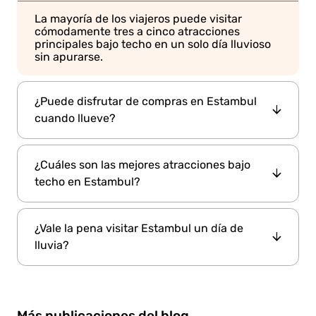
La mayoría de los viajeros puede visitar
cómodamente tres a cinco atracciones
principales bajo techo en un solo día lluvioso
sin apurarse.
¿Puede disfrutar de compras en Estambul
cuando llueve?
Grand
Sí. Los mercados cubiertos, como el
¿Cuáles son las mejores atracciones bajo
Bazaar
Spice Bazaar
y el
, permiten comprar
techo en Estambul?
con comodidad independientemente de las
condiciones meteorológicas.
Las principales atracciones bajo techo
¿Vale la pena visitar Estambul un día de
el Palacio de Topkapi
el Palacio de
incluyen
,
Dolmabahce
lluvia?
la Cisterna Basílica
los
,
,
Museos Arqueológicos de Estambul,
y el
Gran Bazar.
Sí. Estambul tiene una amplia gama de
atracciones bajo techo, incluidas palacios,
museos, emplazamientos subterráneos,
Más publicaciones del blog