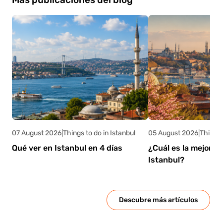
bazares y hammams que hacen que los días
de lluvia sean ideales para explorar la cultura.
07 August 2026
|
Things to do in Istanbul
05 August 2026
|
Things 
Qué ver en Istanbul en 4 días
¿Cuál es la mejor é
Istanbul?
Descubre más artículos