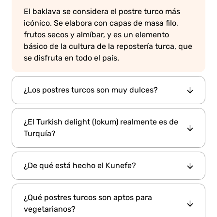
El baklava se considera el postre turco más
icónico. Se elabora con capas de masa filo,
frutos secos y almíbar, y es un elemento
básico de la cultura de la repostería turca, que
se disfruta en todo el país.
¿Los postres turcos son muy dulces?
Sí, muchos postres tradicionales turcos son
¿El Turkish delight (lokum) realmente es de
bastante dulces, a menudo elaborados con
Turquía?
jarabes de azúcar, miel e ingredientes ricos
como nueces, mantequilla y crema cuajada.
Sí, el Turkish delight, conocido localmente
Sin embargo, también hay opciones más
¿De qué está hecho el Kunefe?
como "lokum," se originó en Turquía durante el
ligeras como el arroz con leche (sutlac) o el
Imperio otomano. Es un dulce masticable con
gullac.
El Kunefe se elabora con masa phyllo triturada
sabor a agua de rosas, cítricos o almáciga
¿Qué postres turcos son aptos para
(kataifi), en capas con queso tierno, se hornea
(mastic), a veces con frutos secos añadidos.
vegetarianos?
hasta que quede dorado y se empapa en