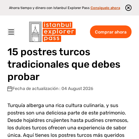
Ahorra tiempo y dinero con Istanbul Explorer Pass
Consíguelo ahora
Comprar ahora
Istanbul Explorer Pass
\
Blog
\
15 postres turcos tradicionales que debes probar
15 postres turcos
tradicionales que debes
probar
Fecha de actualización : 04 August 2026
Turquía alberga una rica cultura culinaria, y sus
postres son una deliciosa parte de este patrimonio.
Desde hojaldres crujientes hasta pudines cremosos,
los dulces turcos ofrecen una experiencia de sabor
única. Aquí tienes los postres turcos más queridos