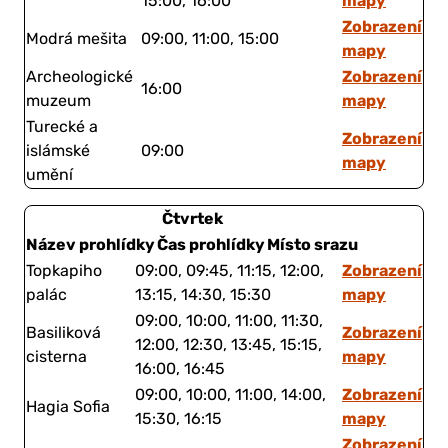
mapy
15:00, 16:00
Zobrazení
Modrá mešita
09:00, 11:00, 15:00
mapy
Zobrazení
Archeologické
16:00
mapy
muzeum
Turecké a
Zobrazení
islámské
09:00
mapy
umění
Čtvrtek
Název prohlídky
Čas prohlídky
Místo srazu
Zobrazení
Topkapiho
09:00, 09:45, 11:15, 12:00,
mapy
palác
13:15, 14:30, 15:30
09:00, 10:00, 11:00, 11:30,
Zobrazení
Basiliková
12:00, 12:30, 13:45, 15:15,
mapy
cisterna
16:00, 16:45
Zobrazení
09:00, 10:00, 11:00, 14:00,
Hagia Sofia
mapy
15:30, 16:15
Zobrazení