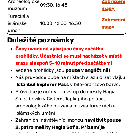
Zobrazení
Archeologické
09:30, 16:45
mapy
muzeum
Turecké a
Zobrazení
islámské
10:00, 12:00, 16:30
mapy
umění
Důležité poznámky
Časy uvedené výše jsou časy začátku
prohlídky. Účastníci se musí nacházet v místě
srazu alespoň 5–10 minut před začátkem!
pouze v angličtině!
Vedené prohlídky jsou
Náš průvodce bude na místech srazu držet vlajku
Istanbul Explorer Pass
v bílo-oranžové barvě.
Průvodce je nutný pro vstup do mešity Hagia
Sofia, baziliky Cistern, Topkapiho paláce,
archeologického muzea a muzea tureckých a
islámských umění.
navštívit pouze
Zahraniční návštěvníci mohou
2. patro mešity Hagia Sofia.
Přízemí je