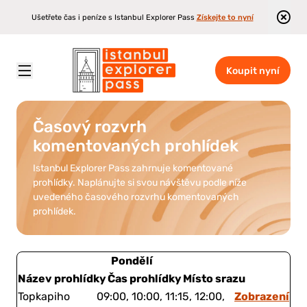
Ušetřete čas i peníze s Istanbul Explorer Pass
Získejte to nyní
Koupit nyní
Istanbul Explorer Pass
\
Harmonogram komentovaných prohlídek
\
Čas
Časový rozvrh
komentovaných prohlídek
Istanbul Explorer Pass zahrnuje komentované
prohlídky. Naplánujte si svou návštěvu podle níže
uvedeného časového rozvrhu komentovaných
prohlídek.
Pondělí
Název prohlídky
Čas prohlídky
Místo srazu
Zobrazení
Topkapiho
09:00, 10:00, 11:15, 12:00,