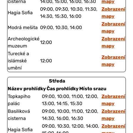
mapy
cisterna
14:00, 15:00, 16:00, 16:30
Zobrazení
09:00, 09:30, 10:30, 11:30,
Hagia Sofia
mapy
14:30, 15:30, 16:00
Zobrazení
Modrá mešita
09:00, 10:30, 14:00
mapy
Zobrazení
Archeologické
12:00
mapy
muzeum
Turecké a
Zobrazení
islámské
12:00
mapy
umění
Středa
Název prohlídky
Čas prohlídky
Místo srazu
Zobrazení
Topkapiho
09:00, 10:00, 11:00, 12:00,
mapy
palác
13:00, 14:15, 15:30
Zobrazení
Basiliková
09:00, 10:00, 11:00, 12:00,
mapy
cisterna
14:30, 16:00, 16:30
Zobrazení
09:00, 10:30, 12:00, 14:00,
Hagia Sofia