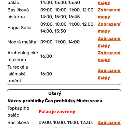
mapy
palác
14:00, 15:00, 15:30
Zobrazení
Basiliková
09:00, 10:00, 11:00, 12:00,
mapy
cisterna
14:00, 15:00, 16:45
Zobrazení
09:00, 10:00, 11:00, 12:00,
Hagia Sofia
mapy
14:00, 15:30
Zobrazení
Modrá mešita
09:00, 11:00, 14:00
mapy
Zobrazení
Archeologické
16:00
mapy
muzeum
Turecké a
Zobrazení
islámské
16:00
mapy
umění
Úterý
Název prohlídky
Čas prohlídky
Místo srazu
Topkapiho
Palác je zavřený
palác
Zobrazení
Basiliková
09:00, 10:00, 11:00, 12:30,