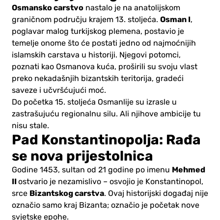
Osmansko carstvo
nastalo je na anatolijskom
Osman I
graničnom području krajem 13. stoljeća.
,
poglavar malog turkijskog plemena, postavio je
temelje onome što će postati jedno od najmoćnijih
islamskih carstava u historiji. Njegovi potomci,
poznati kao Osmanova kuća, proširili su svoju vlast
preko nekadašnjih bizantskih teritorija, gradeći
saveze i učvršćujući moć.
Do početka 15. stoljeća Osmanlije su izrasle u
zastrašujuću regionalnu silu. Ali njihove ambicije tu
nisu stale.
Pad Konstantinopolja: Rađa
se nova prijestolnica
Mehmed
Godine 1453, sultan od 21 godine po imenu
II
ostvario je nezamislivo – osvojio je Konstantinopol,
Bizantskog carstva
srce
. Ovaj historijski događaj nije
označio samo kraj Bizanta; označio je početak nove
svjetske epohe.