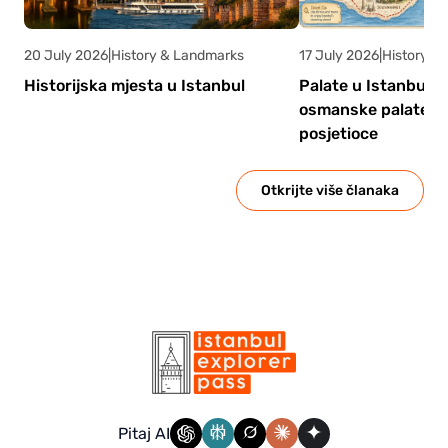
20 July 2026
|
History & Landmarks
17 July 2026
|
History &
Historijska mjesta u Istanbul
Palate u Istanbulu:
osmanske palate i 
posjetioce
Otkrijte više članaka
Pitaj AI