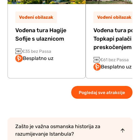
Vođeni obilazak
Vođeni obilazak
Vođena tura Hagije
Vođena tura po
Sofije s ulaznicom
Topkapi palači s
preskočenjem re
€35 bez Passa
Besplatno uz
€61 bez Passa
Besplatno uz Pa
Pogledaj sve atrakcije
Zašto je važna osmanska historija za
razumijevanje Istanbula?