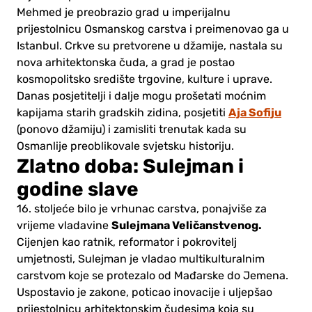
Mehmed je preobrazio grad u imperijalnu
prijestolnicu Osmanskog carstva i preimenovao ga u
Istanbul. Crkve su pretvorene u džamije, nastala su
nova arhitektonska čuda, a grad je postao
kosmopolitsko središte trgovine, kulture i uprave.
Danas posjetitelji i dalje mogu prošetati moćnim
Aja Sofiju
kapijama starih gradskih zidina, posjetiti
(ponovo džamiju) i zamisliti trenutak kada su
Osmanlije preoblikovale svjetsku historiju.
Zlatno doba: Sulejman i
godine slave
16. stoljeće bilo je vrhunac carstva, ponajviše za
Sulejmana Veličanstvenog.
vrijeme vladavine
Cijenjen kao ratnik, reformator i pokrovitelj
umjetnosti, Sulejman je vladao multikulturalnim
carstvom koje se protezalo od Mađarske do Jemena.
Uspostavio je zakone, poticao inovacije i uljepšao
prijestolnicu arhitektonskim čudesima koja su