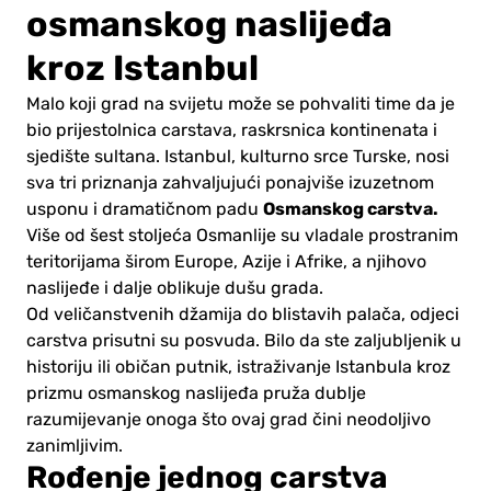
osmanskog naslijeđa
kroz Istanbul
Malo koji grad na svijetu može se pohvaliti time da je
bio prijestolnica carstava, raskrsnica kontinenata i
sjedište sultana. Istanbul, kulturno srce Turske, nosi
sva tri priznanja zahvaljujući ponajviše izuzetnom
Osmanskog carstva.
usponu i dramatičnom padu
Više od šest stoljeća Osmanlije su vladale prostranim
teritorijama širom Europe, Azije i Afrike, a njihovo
naslijeđe i dalje oblikuje dušu grada.
Od veličanstvenih džamija do blistavih palača, odjeci
carstva prisutni su posvuda. Bilo da ste zaljubljenik u
historiju ili običan putnik, istraživanje Istanbula kroz
prizmu osmanskog naslijeđa pruža dublje
razumijevanje onoga što ovaj grad čini neodoljivo
zanimljivim.
Rođenje jednog carstva