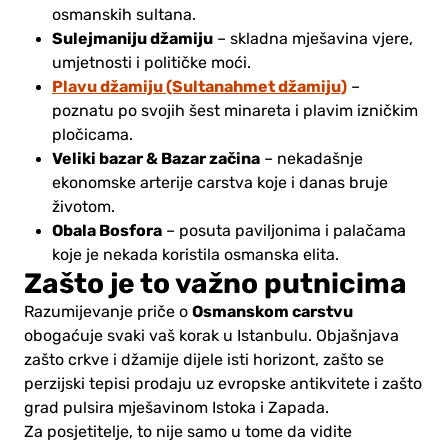
osmanskih sultana.
Sulejmaniju džamiju
– skladna mješavina vjere,
umjetnosti i političke moći.
Plavu džamiju (Sultanahmet džamiju)
–
poznatu po svojih šest minareta i plavim izničkim
pločicama.
Veliki bazar & Bazar začina
– nekadašnje
ekonomske arterije carstva koje i danas bruje
životom.
Obala Bosfora
– posuta paviljonima i palačama
koje je nekada koristila osmanska elita.
Zašto je to važno putnicima
Osmanskom carstvu
Razumijevanje priče o
obogaćuje svaki vaš korak u Istanbulu. Objašnjava
zašto crkve i džamije dijele isti horizont, zašto se
perzijski tepisi prodaju uz evropske antikvitete i zašto
grad pulsira mješavinom Istoka i Zapada.
Za posjetitelje, to nije samo u tome da vidite