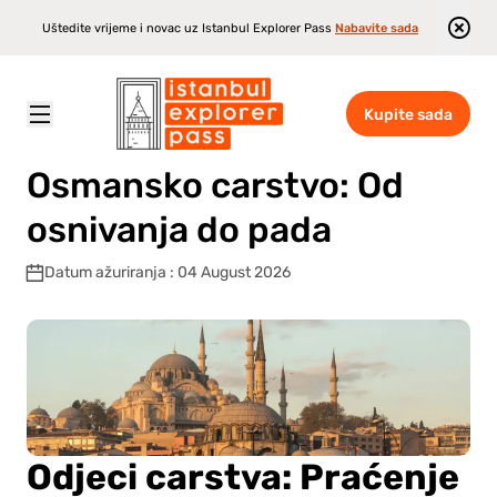
Uštedite vrijeme i novac uz Istanbul Explorer Pass
Nabavite sada
Kupite sada
Istanbul Explorer Pass
\
Blog
\
Osmansko carstvo: Od osnivanja do pada
Osmansko carstvo: Od
osnivanja do pada
Datum ažuriranja : 04 August 2026
Odjeci carstva: Praćenje