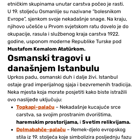
etničkim skupinama unutar carstva počeo je rasti.
U 19. stoljeću Osmanlije su nazivane “bolesnikom
Evrope”, sjenkom svoje nekadašnje snage. Na kraju,
njihovo učešće u Prvom svjetskom ratu dovelo je do
okupacije, rasula i službenog kraja carstva 1922.
godine, usponom moderne Republike Turske pod
Mustafom Kemalom Atatürkom.
Osmanski tragovi u
današnjem Istanbulu
Uprkos padu, osmanski duh i dalje živi. Istanbul
ostaje grad imperijalnog sjaja i bezvremenih tradicija.
Neka mjesta koja morate posjetiti kako biste istražili
ovo naslijeđe uključuju:
Topkapi-palaču
– Nekadašnje kucajuće srce
carstva, sa svojim prostranim dvorištima,
haremskim prostorijama,
Svetim relikvijama.
i
Dolmabahče-palaču
– Remek-djelo evropskog
stila iz 19. stoljeća koje simbolizira posljednju fazu