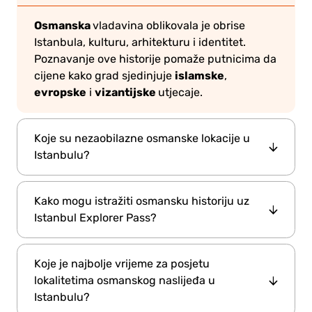
Osmanska
vladavina oblikovala je obrise
Istanbula, kulturu, arhitekturu i identitet.
Poznavanje ove historije pomaže putnicima da
islamske
cijene kako grad sjedinjuje
,
evropske
vizantijske
i
utjecaje.
Koje su nezaobilazne osmanske lokacije u
Istanbulu?
Topkapi palača
Sulejmanija-džamija
,
,
Kako mogu istražiti osmansku historiju uz
Dolmabahče palača
Plava džamija,
Veliki
,
i
Istanbul Explorer Pass?
bazar
su ključne osmanske znamenitosti koje
pružaju uvid u veličanstvenost carstva i
Istanbul Explorer Pass
omogućava pristup
svakodnevni život.
Koje je najbolje vrijeme za posjetu
mnogim atrakcijama iz osmanskog perioda,
lokalitetima osmanskog naslijeđa u
tako da možete posjetiti kultne palače, džamije
Istanbulu?
i muzeje bez čekanja u redovima za karte.