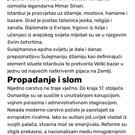
osmislila legendarna Mimar Sinan.
Istanbul je procvjetao uz džamije, mostove, hamame i
bazare. Grad je postao talionica jezika, religija i
zanata. Diplomate iz Evrope, trgovci iz Azije i
učenjaci iz arapskog svijeta miješali su se u njegovim
živim četvrtima.
Sulejmanova epoha svijetu je dala i danas
prepoznatljivu Sulejmaniju džamiju kao definirajući
element siluete Istanbula te pretvorila Veliki bazar u
jednu od najvećih natkrivenih pijaca na Zemlji.
Propadanje i slom
Nijedno carstvo ne traje vječno. Do kraja 17. stoljeća
Osmanlije su se suočile s unutrašnjom korupcijom,
vojnim porazima i administrativnom stagnacijom.
Nekada moderno carstvo počelo je zaostajati za
evropskim rivalima. Iako su sultani još uvijek vladali iz
svojih palača, stvarna moć se smanjivala. Reformе su
stigle prekasno, a nacionalizam među mnogobrojnim