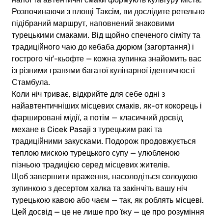
Розпочинаючи з площі Таксім, ви дослідите ретельно
підібраний маршрут, наповнений знаковими
турецькими смаками. Від щойно спеченого сімiту та
традиційного чаю до кебаба дюрюм (загортання) і
гострого чіґ-кьофте — кожна зупинка знайомить вас
із різними гранями багатої кулінарної ідентичності
Стамбула.
Коли ніч триває, відкрийте для себе одні з
найавтентичніших місцевих смаків, як-от кокорець і
фаршировані мідії, а потім — класичний досвід
механе в Cicek Pasaji з турецьким ракі та
традиційними закусками. Подорож продовжується
теплою мискою турецького супу — улюбленою
пізньою традицією серед місцевих жителів.
Щоб завершити враження, насолодіться солодкою
зупинкою з десертом халка та закінчіть вашу ніч
турецькою кавою або чаєм — так, як роблять місцеві.
Цей досвід — це не лише про їжу — це про розуміння