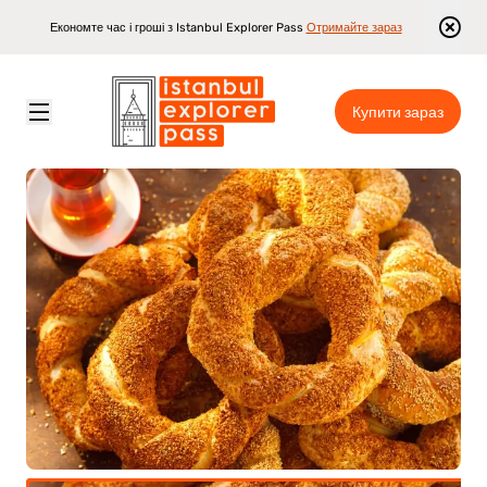
Економте час і гроші з Istanbul Explorer Pass
Отримайте зараз
Купити зараз
Istanbul Explorer Pass
\
Достопримітності
\
Їж як місцевий — нічний тур вуличною їжею в Стамбулі