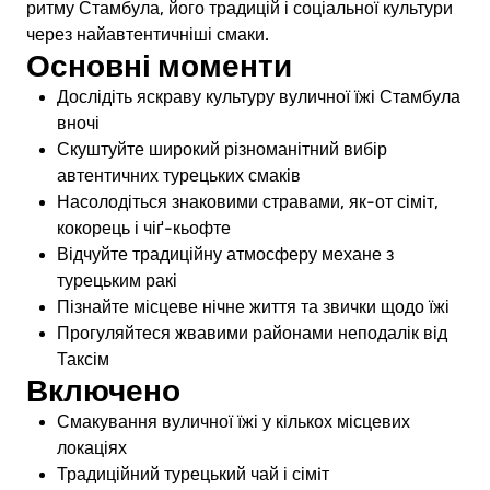
ритму Стамбула, його традицій і соціальної культури
через найавтентичніші смаки.
Основні моменти
Дослідіть яскраву культуру вуличної їжі Стамбула
вночі
Скуштуйте широкий різноманітний вибір
автентичних турецьких смаків
Насолодіться знаковими стравами, як-от сімiт,
кокорець і чіґ-кьофте
Відчуйте традиційну атмосферу механе з
турецьким ракі
Пізнайте місцеве нічне життя та звички щодо їжі
Прогуляйтеся жвавими районами неподалік від
Таксім
Включено
Смакування вуличної їжі у кількох місцевих
локаціях
Традиційний турецький чай і сімiт