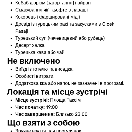
Кебаб дюрюм (загортання) і айран
Смакування чіґ-кьофте в лаваші
Кокорець і фаршировані мідії
Досвід із турецьким ракі та закусками в Cicek
Pasaji
Турецький суп (чечевицевий або рубець)
Десерт халка
Турецька кава або чай
Не включено
Виїзд із готелю та висадка.
Особисті витрати.
Додаткова їжа або напої, не зазначені в програмі.
Локація та місце зустрічі
Місце зустрічі:
Площа Таксім
Час початку:
19:00
Час завершення:
Близько 23:00
Що взяти з собою
Зручне взуття для прогулянок.