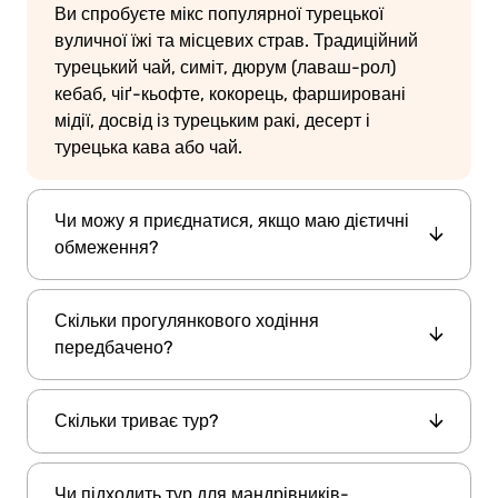
Ви спробуєте мікс популярної турецької
вуличної їжі та місцевих страв. Традиційний
турецький чай, симіт, дюрум (лаваш-рол)
кебаб, чіґ-кьофте, кокорець, фаршировані
мідії, досвід із турецьким ракі, десерт і
турецька кава або чай.
Чи можу я приєднатися, якщо маю дієтичні
обмеження?
Так, але варіанти можуть бути обмежені
Скільки прогулянкового ходіння
залежно від ваших потреб. Важливо
передбачено?
повідомити команду підтримки заздалегідь,
щоб ми могли зробити можливі коригування.
Екскурсія включає помірну ходьбу між
Скільки триває тур?
зупинками з їжею в центральних районах.
Вона підходить для більшості відвідувачів.
Тур триває приблизно 4 години, починається о
Чи підходить тур для мандрівників-