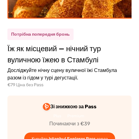
рослий
(12+)
Потрібна попередня бронь
Їж як місцевий — нічний тур
тина
(5-11)
вуличною їжею в Стамбулі
Досліджуйте нічну сцену вуличної їжі Стамбула
0.00€
рослий
разом із гідом у турі дегустації.
€79 Ціна без Pass
0.00€
тина
Зі знижкою за Pass
Plus
Premium
Починаючи з €39
ейти
Купуйте Istanbul Explorer Pass зараз