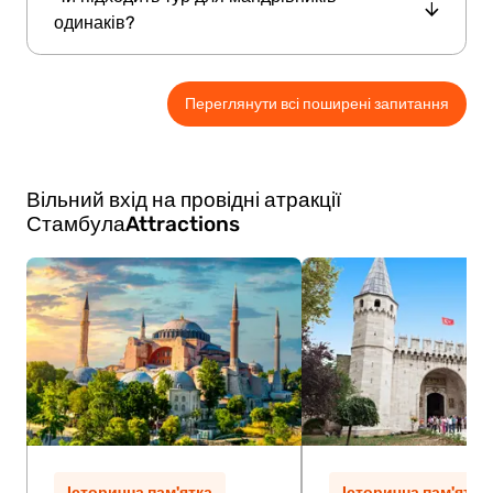
19:00 та закінчується близько 23:00.
одинаків?
Безумовно. Тур — чудовий спосіб для
Переглянути всі поширені запитання
мандрівників-одинаків дослідити місто,
познайомитися з новими людьми та
насолодитися спільним обіднім досвідом.
Вільний вхід на провідні атракції
Стамбула
Attractions
Історична пам'ятка
Історична пам'ятка