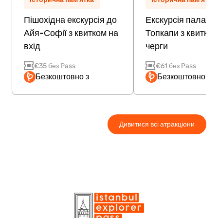
Пішохідна екскурсія до
Екскурсія палацо
Айя-Софії з квитком на
Топкапи з квитком
вхід
черги
€35 без Pass
€61 без Pass
Безкоштовно з
Безкоштовно з P
Дивитися всі атракціони