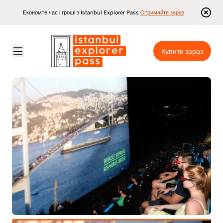
Економте час і гроші з Istanbul Explorer Pass
Отримайте зараз
Купити зараз
Istanbul Explorer Pass
\
Достопримітності
\
Стамбульський атракціон 4D Skyride: симуляційний досвід