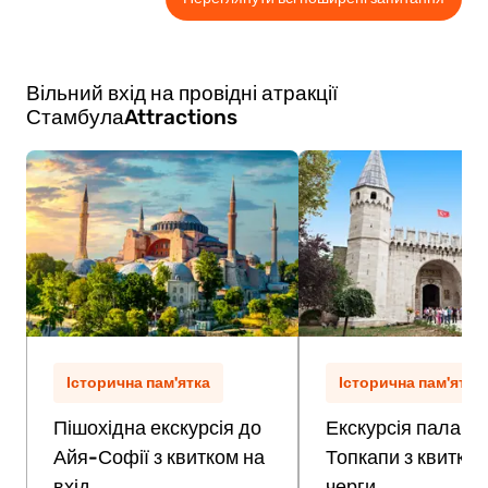
яка дає вам вид згори на ключові пам’ятки
Стамбула завдяки рухомим кріслам, HD-
візуалізації та ефектам вітру.
Вільний вхід на провідні атракції
Стамбула
Attractions
Історична пам'ятка
Історична пам'ятка
Пішохідна екскурсія до
Екскурсія палацо
Айя-Софії з квитком на
Топкапи з квитком
вхід
черги