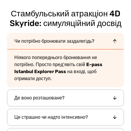
Стамбульський атракціон 4D
Skyride: симуляційний досвід
Чи потрібно бронювати заздалегідь?
Ніякого попереднього бронювання не
E-pass
потрібно. Просто пред’явіть свій
Istanbul Explorer Pass
на вході, щоб
отримати доступ.
Де воно розташоване?
Досвід відбувається на 54-му поверсі Бізнес-
Це страшно чи надто інтенсивно?
центру Sapphire у Левенті, Стамбул.