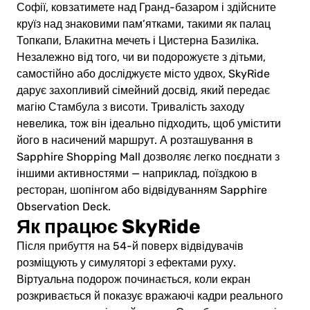
Софії, ковзатимете над Гранд-базаром і здійсните
круїз над знаковими пам’ятками, такими як палац
Топкапи, Блакитна мечеть і Цистерна Базиліка.
Незалежно від того, чи ви подорожуєте з дітьми,
самостійно або досліджуєте місто удвох, SkyRide
дарує захопливий сімейний досвід, який передає
магію Стамбула з висоти. Тривалість заходу
невелика, тож він ідеально підходить, щоб умістити
його в насичений маршрут. А розташування в
Sapphire Shopping Mall дозволяє легко поєднати з
іншими активностями — наприклад, поїздкою в
ресторан, шопінгом або відвідуванням Sapphire
Observation Deck.
Як працює SkyRide
Після прибуття на 54-й поверх відвідувачів
розміщують у симуляторі з ефектами руху.
Віртуальна подорож починається, коли екран
розкривається й показує вражаючі кадри реального