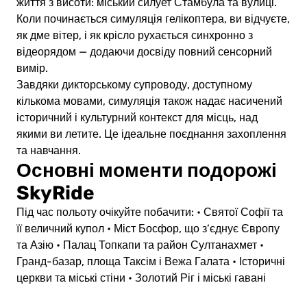
життя з висоти: міський силует Стамбула та вулиці.
Коли починається симуляція гелікоптера, ви відчуєте,
як дме вітер, і як крісло рухається синхронно з
відеорядом — додаючи досвіду повний сенсорний
вимір.
Завдяки дикторському супроводу, доступному
кількома мовами, симуляція також надає насичений
історичний і культурний контекст для місць, над
якими ви летите. Це ідеальне поєднання захоплення
та навчання.
Основні моменти подорожі
SkyRide
Під час польоту очікуйте побачити:
• Святої Софії та
її величний купол
• Міст Босфор, що з’єднує Європу
та Азію
• Палац Топкапи та район Султанахмет
•
Гранд-базар, площа Таксім і Вежа Галата
• Історичні
церкви та міські стіни
• Золотий Ріг і міські гавані