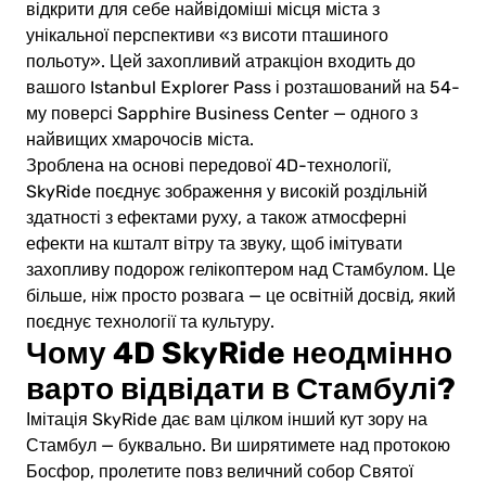
відкрити для себе найвідоміші місця міста з
унікальної перспективи «з висоти пташиного
польоту». Цей захопливий атракціон входить до
вашого Istanbul Explorer Pass і розташований на 54-
му поверсі Sapphire Business Center — одного з
найвищих хмарочосів міста.
Зроблена на основі передової 4D-технології,
SkyRide поєднує зображення у високій роздільній
здатності з ефектами руху, а також атмосферні
ефекти на кшталт вітру та звуку, щоб імітувати
захопливу подорож гелікоптером над Стамбулом. Це
більше, ніж просто розвага — це освітній досвід, який
поєднує технології та культуру.
Чому 4D SkyRide неодмінно
варто відвідати в Стамбулі?
Імітація SkyRide дає вам цілком інший кут зору на
Стамбул — буквально. Ви ширятимете над протокою
Босфор, пролетите повз величний собор Святої