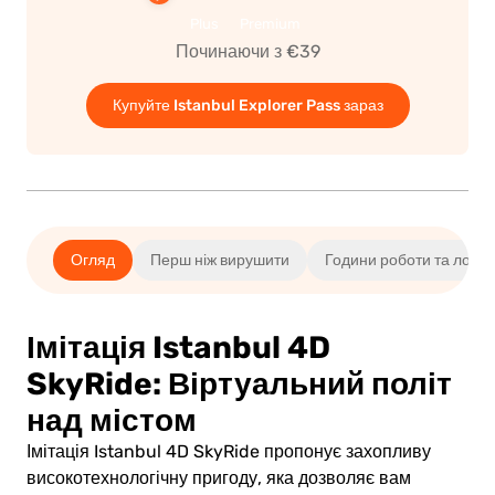
Plus
Premium
Починаючи з €39
Купуйте Istanbul Explorer Pass зараз
Огляд
Перш ніж вирушити
Години роботи та локац
Імітація Istanbul 4D
SkyRide: Віртуальний політ
над містом
Імітація Istanbul 4D SkyRide пропонує захопливу
високотехнологічну пригоду, яка дозволяє вам