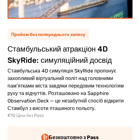
рослий
(12+)
тина
(5-11)
Прийом без попереднього запису
Стамбульський атракціон 4D
0.00€
рослий
SkyRide: симуляційний досвід
0.00€
тина
Стамбульська 4D симуляція SkyRide пропонує
захопливий віртуальний політ над головними
пам’ятками міста завдяки передовим технологіям
руху та відчуттів. Розташовано на Sapphire
Observation Deck — це незабутній спосіб відкрити
ейти
Стамбул з висоти пташиного польоту.
о
€10 Ціна без Pass
ати
Безкоштовно з Pass