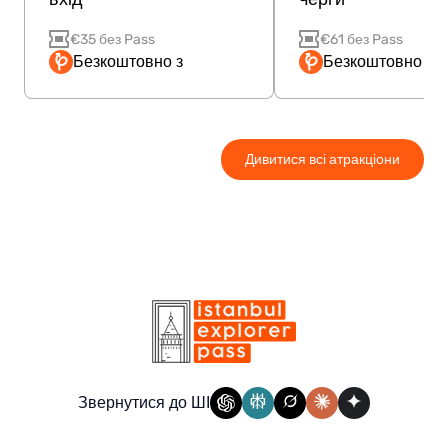
€35 без Pass
€61 без Pass
Безкоштовно з
Безкоштовно з P
Дивитися всі атракціони
Звернутися до ШІ