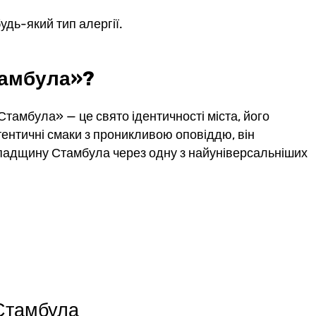
удь-який тип алергії.
тамбула»?
Стамбула» — це свято ідентичності міста, його
тентичні смаки з проникливою оповіддю, він
спадщину Стамбула через одну з найуніверсальніших
 Стамбула