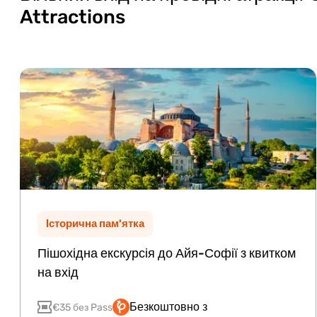
Attractions
Історична пам'ятка
Пішохідна екскурсія до Айя-Софії з квитком
на вхід
Безкоштовно з
€35 без Pass