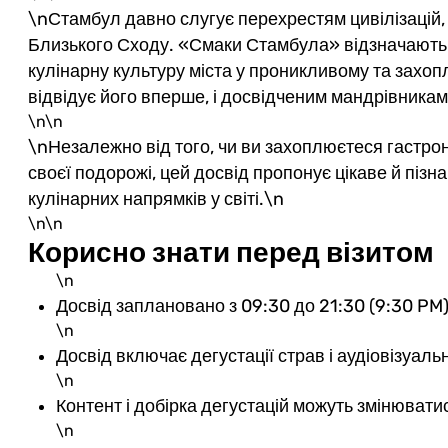
\nСтамбул давно слугує перехрестям цивілізацій, 
Близького Сходу. «Смаки Стамбула» відзначают
кулінарну культуру міста у проникливому та захоп
відвідує його вперше, і досвідченим мандрівникам
\n\n
\nНезалежно від того, чи ви захоплюєтеся гастрон
своєї подорожі, цей досвід пропонує цікаве й піз
кулінарних напрямків у світі.\n
\n\n
Корисно знати перед візитом
\n
Досвід заплановано з 09:30 до 21:30 (9:30 PM)
\n
Досвід включає дегустації страв і аудіовізуальн
\n
Контент і добірка дегустацій можуть змінювати
\n