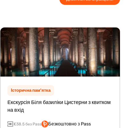
Історична пам'ятка
Екскурсія Біля базиліки Цистерни з квитком
на вхід
Безкоштовно з Pass
€38.5 без Pass