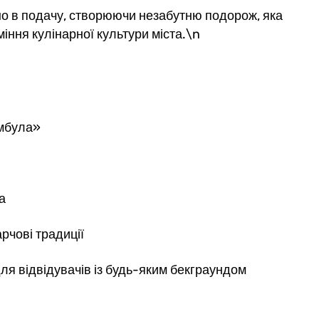
но в подачу, створюючи незабутню подорож, яка
міння кулінарної культури міста.\n
амбула»
а
рчові традиції
для відвідувачів із будь-яким бекграундом