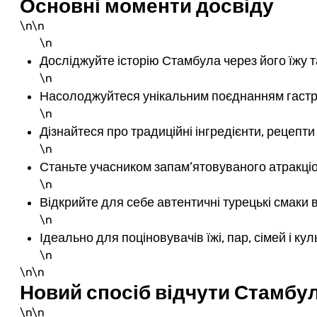
Основні моменти досвіду
\n\n
\n
Досліджуйте історію Стамбула через його їжу та
\n
Насолоджуйтеся унікальним поєднанням гастро
\n
Дізнайтеся про традиційні інгредієнти, рецепт
\n
Станьте учасником запам’ятовуваного атракціон
\n
Відкрийте для себе автентичні турецькі смаки 
\n
Ідеально для поціновувачів їжі, пар, сімей і ку
\n
\n\n
Новий спосіб відчути Стамбу
\n\n