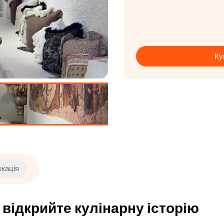
Ку
окація
відкрийте кулінарну історію