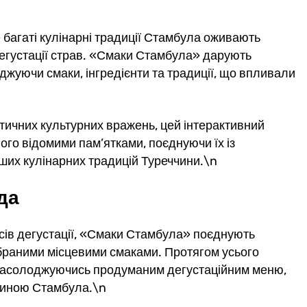
е багаті кулінарні традиції Стамбула оживають
дегустації страв. «Смаки Стамбула» дарують
іджуючи смаки, інгредієнти та традиції, що впливали
нтичних культурних вражень, цей інтерактивний
ого відомими пам’ятками, поєднуючи їх із
ших кулінарних традицій Туреччини.\n
да
нсів дегустації, «Смаки Стамбула» поєднують
дібраними місцевими смаками. Протягом усього
 насолоджуючись продуманим дегустаційним меню,
щиною Стамбула.\n