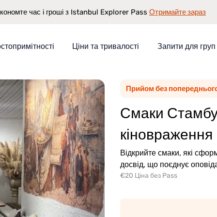
Отримайте зараз
кономте час і гроші з Istanbul Explorer Pass
стопримітності
Ціни та тривалості
Запити для груп
стаційні кіновраження
Прийом без попереднього
Смаки Стамбул
нь
кіновраження
Відкрийте смаки, які сфо
досвід, що поєднує оповіда
€20 Ціна без Pass