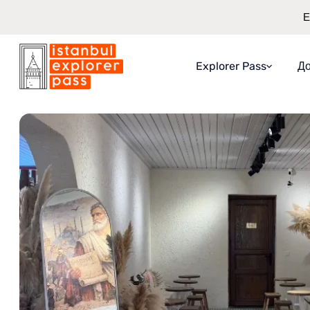
Е
Explorer Pass
До
Istanbul Explorer Pass
\
Достопримітності
\
Смаки Стамбула - Дегу
Про Explorer Pass
Що ви отримаєте
Як це працює
Гарантія заощадже