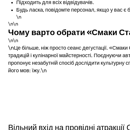
Підходить для всіх відвідувачів.
Будь ласка, повідомте персонал, якщо у вас є б
\n
\n\n
Чому варто обрати «Смаки С
\n\n
\nЦе більше, ніж просто сеанс дегустації. «Смаки 
традицій і кулінарної майстерності. Поєднуючи ав
пропонує незабутній спосіб дослідити культурну 
його мов: їжу.\n
Вільний вхід на провідні атракції