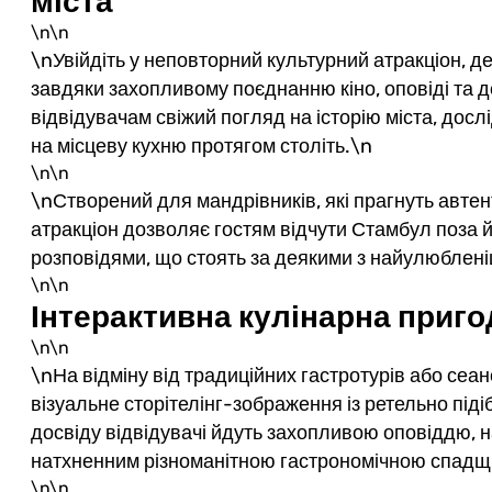
міста
\n\n
\nУвійдіть у неповторний культурний атракціон, д
завдяки захопливому поєднанню кіно, оповіді та 
відвідувачам свіжий погляд на історію міста, досл
на місцеву кухню протягом століть.\n
\n\n
\nСтворений для мандрівників, які прагнуть авте
атракціон дозволяє гостям відчути Стамбул поза й
розповідями, що стоять за деякими з найулюблені
\n\n
Інтерактивна кулінарна приго
\n\n
\nНа відміну від традиційних гастротурів або сеа
візуальне сторітелінг-зображення із ретельно пі
досвіду відвідувачі йдуть захопливою оповіддю,
натхненним різноманітною гастрономічною спад
\n\n