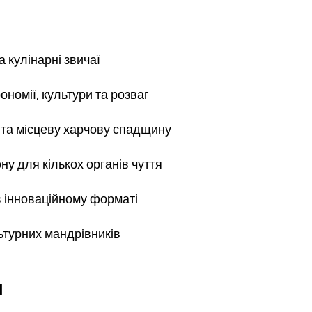
 кулінарні звичаї
номії, культури та розваг
и та місцеву харчову спадщину
у для кількох органів чуття
в інноваційному форматі
льтурних мандрівників
л