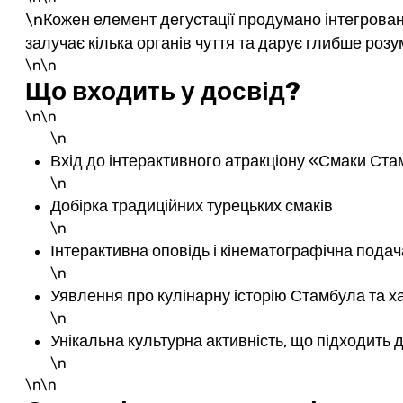
\nКожен елемент дегустації продумано інтегрова
залучає кілька органів чуття та дарує глибше розу
\n\n
Що входить у досвід?
\n\n
\n
Вхід до інтерактивного атракціону «Смаки Ст
\n
Добірка традиційних турецьких смаків
\n
Інтерактивна оповідь і кінематографічна подач
\n
Уявлення про кулінарну історію Стамбула та ха
\n
Унікальна культурна активність, що підходить 
\n
\n\n