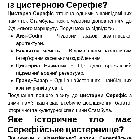
із цистерною Серефіє?
Цистерна Серефіє
оточена одними з найвідоміших
пам’яток Стамбула, тож є чудовим доповненням до
будь-якого маршруту. Поруч можна відвідати:
Айя-Софія
– Чудовий зразок візантійської
архітектури.
Блакитна мечеть
– Відома своїм захопливим
інтер’єрним кахельним оздобленням.
Цистерна Базиліки
– Ще один вражаючий
підземний водний резервуар.
Гранд-Базар
– Одні з найстаріших і найбільших
критих ринків у світі.
цистерни Серефіє
Поєднання вашого візиту до
з
цими пам’ятками дає всебічне дослідження багатої
історичної та культурної спадщини Стамбула.
Яке історичне тло має
Серефійське цистернище?
візантійської епохи
Серефійське
Починаючи з
,