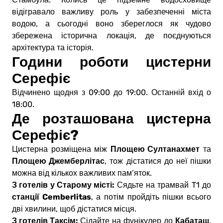
відігравало важливу роль у забезпеченні міста
водою, а сьогодні воно збереглося як чудово
збережена історична локація, де поєднуються
архітектура та історія.
Години роботи цистерни
Серефіє
Відчинено щодня з 09:00 до 19:00. Останній вхід о
18:00.
Де розташована цистерна
Серефіє?
Площею Султанахмет
Цистерна розміщена між
та
Площею Джемберлітас
, тож дістатися до неї пішки
можна від кількох важливих пам’яток.
З готелів у Старому місті:
Сядьте на трамвай T1 до
станції Cemberlitas
, а потім пройдіть пішки всього
дві хвилини, щоб дістатися місця.
З готелів Таксім:
Кабаташ
Сідайте на фунікулер до
,