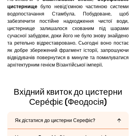
цистернище
було невід’ємною частиною системи
водопостачання Стамбула. Побудоване, щоб
забезпечити постійне надходження чистої води,
цистернище залишалося схованим під шарами
сучасної забудови, доки його не було знову знайдено
та ретельно відреставровано. Сьогодні воно постає
як добре збережений фрагмент історії, запрошуючи
відвідувачів повернутися в минуле та помилуватися
архітектурним генієм Візантійської імперії.
Вхідний квиток до цистерни
Сере́фіє (Феодосія)
Як дістатися до цистерни Серефіє?