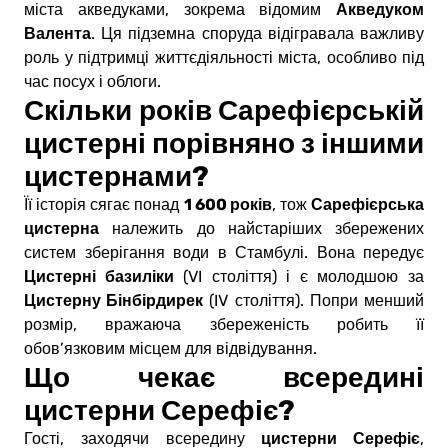
Акведуком
міста акведуками, зокрема відомим
Валента
. Ця підземна споруда відігравала важливу
роль у підтримці життєдіяльності міста, особливо під
час посух і облоги.
Скільки років Сарефієрській
цистерні порівняно з іншими
цистернами?
1 600 років
Сарефієрська
Її історія сягає понад
, тож
цистерна
належить до найстаріших збережених
систем зберігання води в Стамбулі. Вона передує
Цистерні базиліки
(VI століття) і є молодшою за
Цистерну Бінбірдирек
(IV століття). Попри менший
розмір, вражаюча збереженість робить її
обов’язковим місцем для відвідування.
Що чекає всередині
цистерни Серефіє?
цистерни Серефіє
Гості, заходячи всередину
,