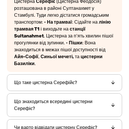
Серефіє
Цистерна
(Цистерна Феодосія)
розташована в районі Султанахмет у
Стамбулі.
Туди легко дістатися громадським
На трамваї
лінію
транспортом:
•
: Сідайте на
трамвая T1
станції
і виходьте на
Sultanahmet
. Цистерна за п’ять хвилин пішої
Пішки
прогулянки від зупинки.
•
: Вона
знаходиться в межах пішої доступності від
Айя-Софії
Синьої мечеті,
цистерни
,
та
Базиліки
.
Що таке цистерна Серефійє?
Серефійє,
Цистерна
також відома як
Що знаходиться всередині цистерни
Цистерна Теодосія
, — це підземний
Серефіє?
водозбірник IV століття, збудований за
правління римського імператора Теодосія I.
Всередині цистерни Серефіє (цистерни
Розташована в історичному районі
Чи варто відвідати цистерну Серефіє?