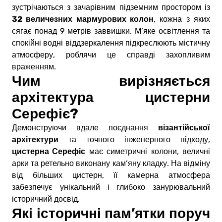
зустрічаються з зачарівним підземним простором із
32 величезних мармурових колон
, кожна з яких
сягає понад 9 метрів заввишки. М’яке освітлення та
спокійні водні віддзеркалення підкреслюють містичну
атмосферу, роблячи це справді захопливим
враженням.
Чим вирізняється
архітектура цистерни
Серефіє?
візантійської
Демонструючи вдале поєднання
архітектури
та точного інженерного підходу,
цистерна Серефіє
має симетричні колони, величні
арки та ретельно виконану кам’яну кладку. На відміну
від більших цистерн, її камерна атмосфера
забезпечує унікальний і глибоко занурювальний
історичний досвід.
Які історичні пам’ятки поруч