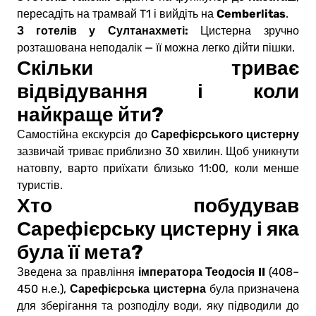
Cemberlitas
пересадіть на трамвай T1 і вийдіть на
.
З готелів у Султанахметі:
Цистерна зручно
розташована неподалік — її можна легко дійти пішки.
Скільки триває
відвідування і коли
найкраще йти?
Сарефієрського цистерну
Самостійна екскурсія до
зазвичай триває приблизно 30 хвилин. Щоб уникнути
натовпу, варто приїхати близько 11:00, коли менше
туристів.
Хто побудував
Сарефієрську цистерну і яка
була її мета?
імператора Теодосія II
Зведена за правління
(408–
Сарефієрська цистерна
450 н.е.),
була призначена
для зберігання та розподілу води, яку підводили до