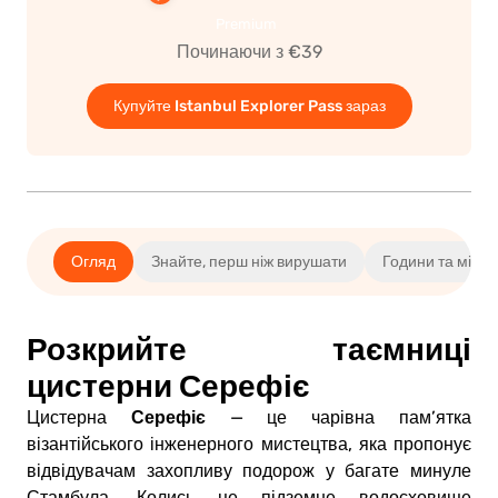
Premium
Починаючи з €39
Купуйте Istanbul Explorer Pass зараз
Огляд
Знайте, перш ніж вирушати
Години та місц
Розкрийте таємниці
цистерни Серефіє
Серефіє
Цистерна
— це чарівна пам’ятка
візантійського інженерного мистецтва, яка пропонує
відвідувачам захопливу подорож у багате минуле
Стамбула. Колись це підземне водосховище