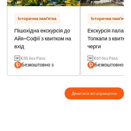
Історична пам'ятка
Історична пам'ятка
Пішохідна екскурсія до
Екскурсія палацо
Айя-Софії з квитком на
Топкапи з квитком
вхід
черги
€35 без Pass
€61 без Pass
Безкоштовно з
Безкоштовно з P
Дивитися всі атракціони