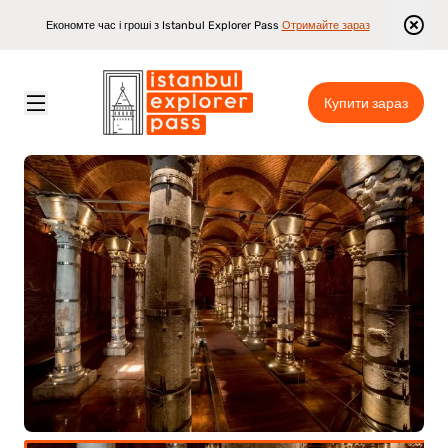
Економте час і гроші з Istanbul Explorer Pass
Отримайте зараз
Купити зараз
Istanbul Explorer Pass
\
Достопримітності
\
Вхідний квиток до цистерни Сере́фіє (Феодосія)