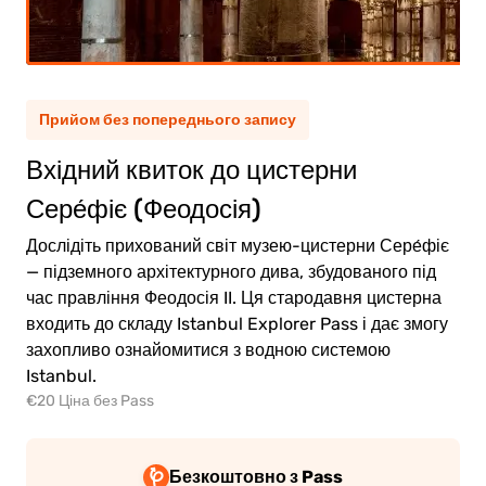
рослий
(12+)
тина
(5-11)
Прийом без попереднього запису
Вхідний квиток до цистерни
0.00€
рослий
Сере́фіє (Феодосія)
0.00€
тина
Дослідіть прихований світ музею-цистерни Сере́фіє
— підземного архітектурного дива, збудованого під
час правління Феодосія II. Ця стародавня цистерна
входить до складу Istanbul Explorer Pass і дає змогу
захопливо ознайомитися з водною системою
ейти
Istanbul.
о
€20 Ціна без Pass
ати
Безкоштовно з Pass