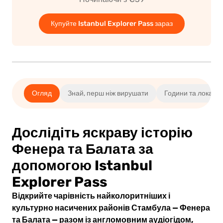
Купуйте Istanbul Explorer Pass зараз
Огляд
Знай, перш ніж вирушати
Години та локації
Дослідіть яскраву історію
Фенера та Балата за
допомогою Istanbul
Explorer Pass
Відкрийте чарівність найколоритніших і
культурно насичених районів Стамбула — Фенера
та Балата — разом із англомовним аудіогідом,