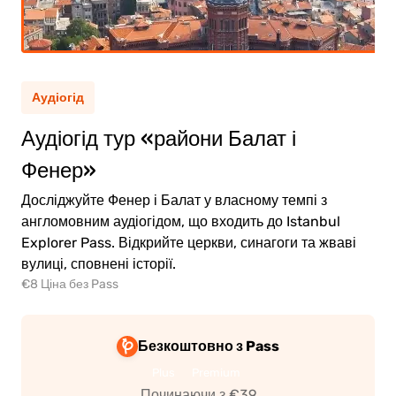
рослий
(12+)
тина
(5-11)
Аудіогід
Аудіогід тур «райони Балат і
0.00€
рослий
Фенер»
0.00€
тина
Досліджуйте Фенер і Балат у власному темпі з
англомовним аудіогідом, що входить до Istanbul
Explorer Pass. Відкрийте церкви, синагоги та жваві
вулиці, сповнені історії.
€8 Ціна без Pass
ейти
о
ати
Безкоштовно з Pass
Plus
Premium
Починаючи з €39