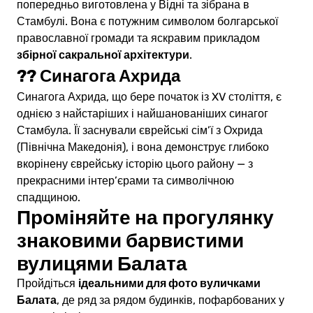
попередньо виготовлена у Відні та зібрана в
Стамбулі. Вона є потужним символом болгарської
православної громади та яскравим прикладом
збірної сакральної архітектури
.
??
Синагога Ахрида
Синагога Ахрида, що бере початок із XV століття, є
однією з найстаріших і найшанованіших синагог
Стамбула. Її заснували єврейські сім’ї з Охрида
(Північна Македонія), і вона демонструє глибоко
вкорінену єврейську історію цього району — з
прекрасними інтер’єрами та символічною
спадщиною.
Проміняйте на прогулянку
знаковими барвистими
вулицями Балата
ідеальними для фото вуличками
Пройдіться
Балата
, де ряд за рядом будинків, пофарбованих у