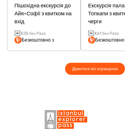
Пішохідна екскурсія до
Екскурсія палацо
Айя-Софії з квитком на
Топкапи з квитком
вхід
черги
€35 без Pass
€61 без Pass
Безкоштовно з
Безкоштовно з P
Дивитися всі атракціони