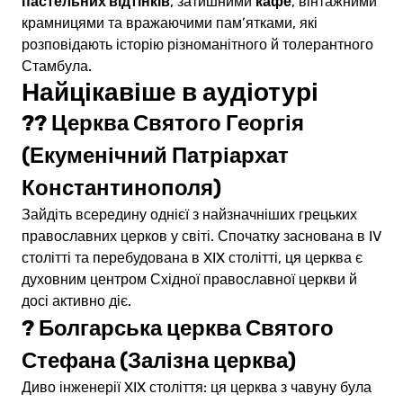
пастельних відтінків
кафе
, затишними
, вінтажними
крамницями та вражаючими пам’ятками, які
розповідають історію різноманітного й толерантного
Стамбула.
Найцікавіше в аудіотурі
??
Церква Святого Георгія
(Екуменічний Патріархат
Константинополя)
Зайдіть всередину однієї з найзначніших грецьких
православних церков у світі. Спочатку заснована в IV
столітті та перебудована в XIX столітті, ця церква є
духовним центром Східної православної церкви й
досі активно діє.
?
Болгарська церква Святого
Стефана (Залізна церква)
Диво інженерії XIX століття: ця церква з чавуну була