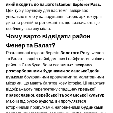
який входить до вашого Istanbul Explorer Pass.
Цей тур у зручному для вас темпі відкриває
унікальне вікно у нашарування історії, архітектурні
дива та релігійне різноманіття, що визначають цю
особливу частину міста.
Чому варто відвідати район
Фенер та Балат?
Золотого Рогу
Розташовані вздовж берегів
, Фенер
та Балат — одні з найвідоміших і найфотогенічніших
яскраво
районів Стамбула. Вони славляться
розфарбованими будинками османської доби
,
вузькими брукованими провулками та молитовними
місцями, що мають багатовікову історію. Ці квартали
грецької
відображають переплетену спадщину
православної, єврейської та османської культур
.
Маючи під рукою аудіогід, ви прогуляєтеся
будинками
історичними провулками, наповненими