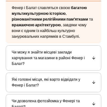
багатою
Фенер і Балат славляться своєю
мультикультурною історією
,
різноманітними релігійними пам’ятками
та
вражаючою архітектурою
, завдяки чому
вони є одним із найбільш культурно
занурювальних напрямків в Стамбулі.
Чи можу я знайти місцеві заклади
харчування та магазини в районі Фенер і
Балат?
Безумовно. У цьому районі повно
Які головні місця, які варто відвідати у
аутентичних кафе
традиційних пекарень
,
і
Фенер і Балат?
місцевих бутіків
, де продають вироби ручної
роботи та антикваріат.
Церкву Святого Георгія
Не пропустіть
,
Чи дозволена фотозйомка у Фенері та
болгарську Церкву заліза
синагогу Ахріда
,
Балаті?