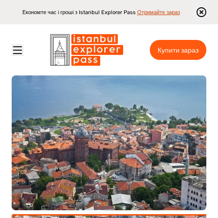
Економте час і гроші з Istanbul Explorer Pass
Отримайте зараз
Купити зараз
Istanbul Explorer Pass
\
Достопримітності
\
Аудіогід тур «райони Балат і Фенер»