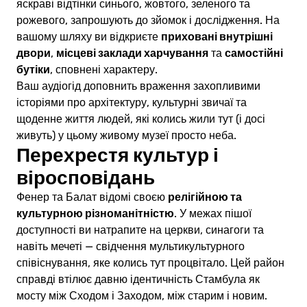
яскраві відтінки синього, жовтого, зеленого та
рожевого, запрошують до зйомок і дослідження. На
приховані внутрішні
вашому шляху ви відкриєте
двори
місцеві заклади харчування
самостійні
,
та
бутіки
, сповнені характеру.
Ваш аудіогід доповнить враження захопливими
історіями про архітектуру, культурні звичаї та
щоденне життя людей, які колись жили тут (і досі
живуть) у цьому живому музеї просто неба.
Перехрестя культур і
віросповідань
релігійною та
Фенер та Балат відомі своєю
культурною різноманітністю
. У межах пішої
доступності ви натрапите на церкви, синагоги та
навіть мечеті — свідчення мультикультурного
співіснування, яке колись тут процвітало. Цей район
справді втілює давню ідентичність Стамбула як
мосту між Сходом і Заходом, між старим і новим.