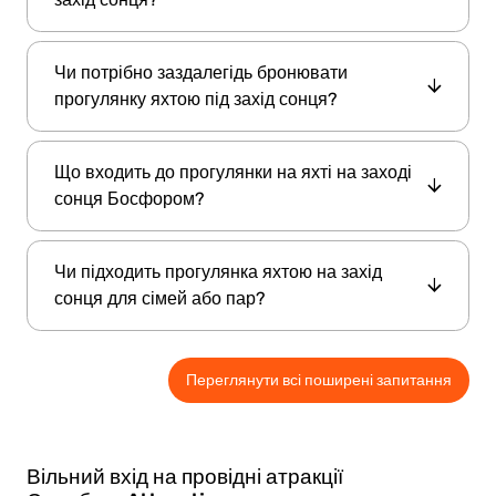
центрального пірсу
Яхта відправляється з
на
Чи потрібно заздалегідь бронювати
європейському боці
Стамбула, Каракьой.
прогулянку яхтою під захід сонця?
Точні дані про місце надаються після
бронювання.
Так. Цю розвагу потрібно бронювати
Що входить до прогулянки на яхті на заході
заздалегідь. Прогулянки під захід сонця
сонця Босфором?
популярні й часто розкуповуються, особливо
навесні та влітку.
2-годинну прогулянку
Прогулянка включає
Чи підходить прогулянка яхтою на захід
на яхті
, легкі закуски або напої, а також
сонця для сімей або пар?
визначних місць
мальовничі краєвиди
Стамбула
під час заходу сонця.
романтичних
Так, ця подія ідеальна для
Переглянути всі поширені запитання
вечорів
молодят
сімей
,
, та
, які шукають
спокійне й мальовниче заняття на Босфорі.
Вільний вхід на провідні атракції