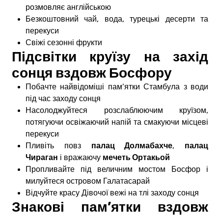
розмовляє англійською
Безкоштовний чай, вода, турецькі десерти та
перекуси
Свіжі сезонні фрукти
Підсвітки круїзу на захід
сонця вздовж Босфору
Побачте найвідоміші пам’ятки Стамбула з води
під час заходу сонця
Насолоджуйтеся розслаблюючим круїзом,
потягуючи освіжаючий напій та смакуючи місцеві
перекуси
палац Долмабахче
палац
Пливіть повз
,
Чираган
мечеть Ортакьой
і вражаючу
Пропливайте під величним мостом Босфор і
милуйтеся островом Галатасарай
Відчуйте красу Дівочої вежі на тлі заходу сонця
Знакові пам’ятки вздовж