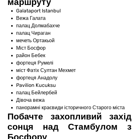
маршруту
Galataport Istanbul
Вежа Галата
палац Долмабахче
палац Чираган
мечеть Ортакьой
Міст Босфор
район Бебек
фортеця Румелі
міст Фатіх Султан Мехмет
фортеця Анадолу
Pavilion Kucuksu
палац Бейлербей
Дівоча вежа
панорамні краєвиди історичного Старого міста
Побачте захопливий захід
сонця над Стамбулом з
Босфору