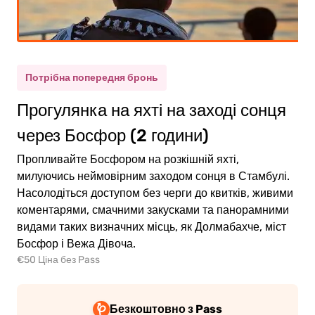
рослий
(12+)
Потрібна попередня бронь
Прогулянка на яхті на заході сонця
тина
(5-11)
через Босфор (2 години)
Пропливайте Босфором на розкішній яхті,
0.00€
рослий
милуючись неймовірним заходом сонця в Стамбулі.
Насолодіться доступом без черги до квитків, живими
0.00€
тина
коментарями, смачними закусками та панорамними
видами таких визначних місць, як Долмабахче, міст
Босфор і Вежа Дівоча.
€50 Ціна без Pass
ейти
Безкоштовно з Pass