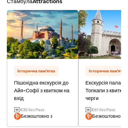
Стамбула
Attractions
Історична пам'ятка
Історична пам'ятка
Пішохідна екскурсія до
Екскурсія палацо
Айя-Софії з квитком на
Топкапи з квитком
вхід
черги
€35 без Pass
€61 без Pass
Безкоштовно з
Безкоштовно з P