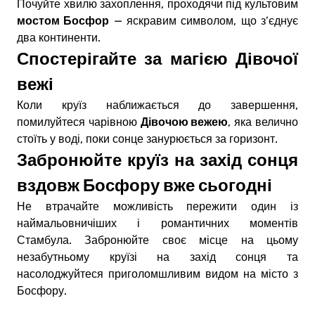
Почуйте хвилю захоплення, проходячи під культовим
мостом Босфор
— яскравим символом, що з’єднує
два континенти.
Спостерігайте за магією Дівочої
вежі
Коли круїз наближається до завершення,
Дівочою вежею
помилуйтеся чарівною
, яка велично
стоїть у воді, поки сонце занурюється за горизонт.
Забронюйте круїз на захід сонця
вздовж Босфору вже сьогодні
Не втрачайте можливість пережити один із
наймальовничіших і романтичних моментів
Стамбула. Забронюйте своє місце на цьому
незабутньому круїзі на захід сонця та
насолоджуйтеся приголомшливим видом на місто з
Босфору.