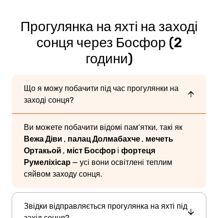
Прогулянка на яхті на заході
сонця через Босфор (2
години)
Що я можу побачити під час прогулянки на
заході сонця?
Ви можете побачити відомі пам’ятки, такі як
Вежа Діви
палац Долмабахче
мечеть
,
,
Ортакьой
міст Босфор
фортеця
,
і
Румеліхісар
— усі вони освітлені теплим
сяйвом заходу сонця.
Звідки відправляється прогулянка на яхті під
захід сонця?