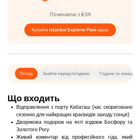
о
ати
Premium
Починаючи з €39
Купуйте Istanbul Explorer Pass зараз
Огляд
Знайте перед поїздкою
Години та локація
Що входить
Відправлення з порту Кабаташ (час скориговано
сезонно для найкращих краєвидів заходу сонця)
Дворикова подорож на яхті вздовж Босфору та
Золотого Рогу
Живий коментар від професійного гіда, який