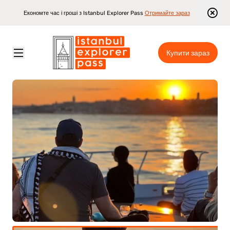
Економте час і гроші з Istanbul Explorer Pass
Отримайте зараз
Купити зараз
Istanbul Explorer Pass
\
Достопримітності
\
Прогулянка на яхті на заході сонця через Босфор (2 години)