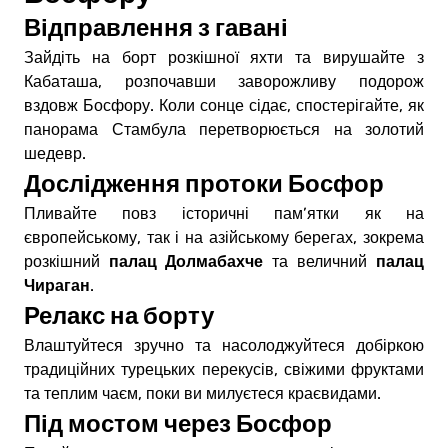
Відправлення з гавані
Зайдіть на борт розкішної яхти та вирушайте з
Кабаташа, розпочавши заворожливу подорож
вздовж Босфору. Коли сонце сідає, спостерігайте, як
панорама Стамбула перетворюється на золотий
шедевр.
Дослідження протоки Босфор
Пливайте повз історичні пам’ятки як на
європейському, так і на азійському берегах, зокрема
палац Долмабахче
палац
розкішний
та величний
Чираган
.
Релакс на борту
Влаштуйтеся зручно та насолоджуйтеся добіркою
традиційних турецьких перекусів, свіжими фруктами
та теплим чаєм, поки ви милуєтеся краєвидами.
Під мостом через Босфор