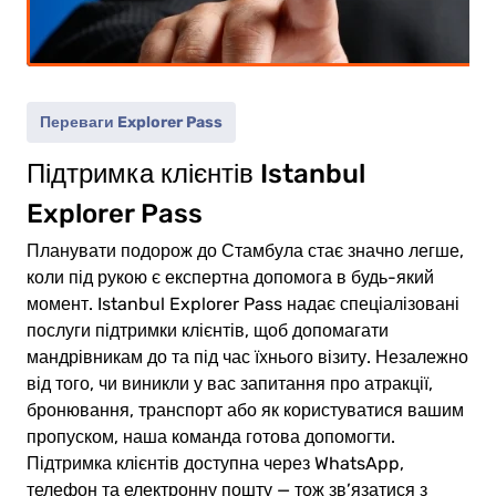
тина
(5-11)
Переваги Explorer Pass
0.00€
рослий
Підтримка клієнтів Istanbul
0.00€
тина
Explorer Pass
Планувати подорож до Стамбула стає значно легше,
коли під рукою є експертна допомога в будь-який
момент. Istanbul Explorer Pass надає спеціалізовані
послуги підтримки клієнтів, щоб допомагати
ейти
мандрівникам до та під час їхнього візиту. Незалежно
о
від того, чи виникли у вас запитання про атракції,
ати
бронювання, транспорт або як користуватися вашим
пропуском, наша команда готова допомогти.
Підтримка клієнтів доступна через WhatsApp,
телефон та електронну пошту — тож зв’язатися з