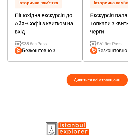
Історична пам'ятка
Історична пам'ятка
Пішохідна екскурсія до
Екскурсія палацо
Айя-Софії з квитком на
Топкапи з квитком
вхід
черги
€35 без Pass
€61 без Pass
Безкоштовно з
Безкоштовно з P
Дивитися всі атракціони