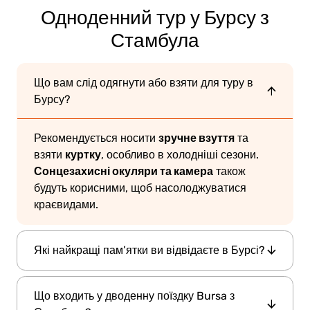
Одноденний тур у Бурсу з
Стамбула
Що вам слід одягнути або взяти для туру в
Бурсу?
зручне взуття
Рекомендується носити
та
куртку
взяти
, особливо в холодніші сезони.
Сонцезахисні окуляри та камера
також
будуть корисними, щоб насолоджуватися
краєвидами.
Які найкращі пам’ятки ви відвідаєте в Бурсі?
гору Улудаг
Зелену мечеть
Тур охоплює
,
,
Що входить у дводенну поїздку Bursa з
Зелену усипальницю
Гранд-базар
,
та