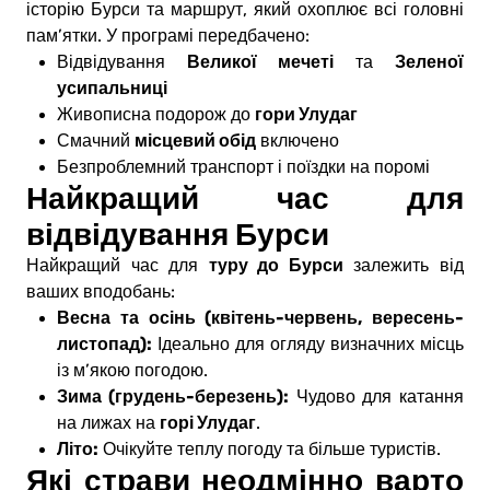
історію Бурси та маршрут, який охоплює всі головні
пам’ятки. У програмі передбачено:
Великої мечеті
Зеленої
Відвідування
та
усипальниці
гори Улудаг
Живописна подорож до
місцевий обід
Смачний
включено
Безпроблемний транспорт і поїздки на поромі
Найкращий час для
відвідування Бурси
туру до Бурси
Найкращий час для
залежить від
ваших вподобань:
Весна та осінь (квітень-червень, вересень-
листопад):
Ідеально для огляду визначних місць
із м’якою погодою.
Зима (грудень-березень):
Чудово для катання
горі Улудаг
на лижах на
.
Літо:
Очікуйте теплу погоду та більше туристів.
Які страви неодмінно варто