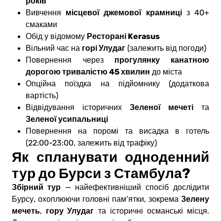
років
місцевої джемової крамниці
Вивчення
з 40+
смаками
Ресторані Kerasus
Обід у відомому
горі Улудаг
Вільний час на
(залежить від погоди)
прогулянку канатною
Повернення через
дорогою тривалістю 45 хвилин
до міста
Опційна поїздка на підйомнику (додаткова
вартість)
Зеленої мечеті
Відвідування історичних
та
Зеленої усипальниці
Повернення на поромі та висадка в готель
(22:00-23:00, залежить від трафіку)
Як спланувати одноденний
тур до Бурси з Стамбула?
Збірний тур
— найефективніший спосіб дослідити
Зелену
Бурсу, охоплюючи головні пам’ятки, зокрема
мечеть
гору Улудаг
,
та історичні османські місця.