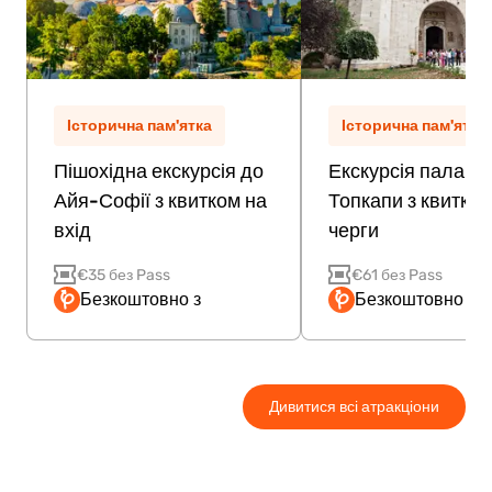
Історична пам'ятка
Історична пам'ятка
Пішохідна екскурсія до
Екскурсія палацо
Айя-Софії з квитком на
Топкапи з квитком
вхід
черги
€35 без Pass
€61 без Pass
Безкоштовно з
Безкоштовно з P
Дивитися всі атракціони