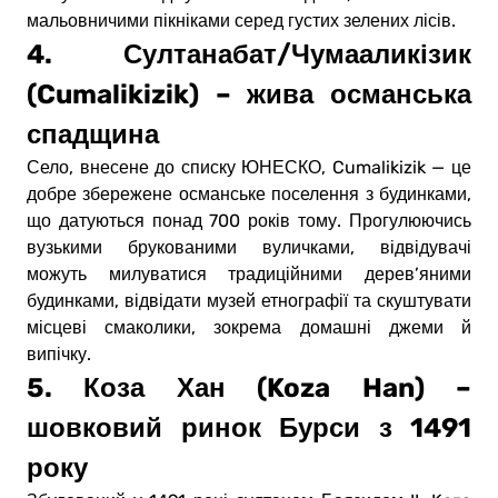
мальовничими пікніками серед густих зелених лісів.
4. Султанабат/Чумааликізик
(Cumalikizik) – жива османська
спадщина
Село, внесене до списку ЮНЕСКО, Cumalikizik — це
добре збережене османське поселення з будинками,
що датуються понад 700 років тому. Прогулюючись
вузькими брукованими вуличками, відвідувачі
можуть милуватися традиційними дерев’яними
будинками, відвідати музей етнографії та скуштувати
місцеві смаколики, зокрема домашні джеми й
випічку.
5. Коза Хан (Koza Han) –
шовковий ринок Бурси з 1491
року