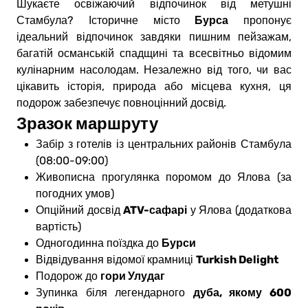
Шукаєте освіжаючий відпочинок від метушні
Бурса
Стамбула? Історичне місто
пропонує
ідеальний відпочинок завдяки пишним пейзажам,
багатій османській спадщині та всесвітньо відомим
кулінарним насолодам. Незалежно від того, чи вас
цікавить історія, природа або місцева кухня, ця
подорож забезпечує повноцінний досвід.
Зразок маршруту
Забір з готелів із центральних районів Стамбула
(08:00-09:00)
Живописна прогулянка поромом до Ялова (за
погодних умов)
ATV-сафарі
Опційний досвід
у Ялова (додаткова
вартість)
Бурси
Одногодинна поїздка до
Turkish Delight
Відвідування відомої крамниці
гори Улудаг
Подорож до
дуба, якому 600
Зупинка біля легендарного