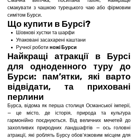
Смачна випічка, посипана тахіні, найкраще
смакувати з чашкою турецького чаю або фірмовим
симітом Бурси.
Що купити в Бурсі?
Шовкові хустки та шарфи
Упаковані засахарені каштани
ножі Бурси
Ручної роботи
Найкращі атракції в Бурсі
для одноденного туру до
Бурси: пам’ятки, які варто
відвідати, та приховані
перлини
Бурса, відома як перша столиця Османської імперії,
— це місто, де історія, природа та культура
гармонійно поєднуються. Від величних мечетей до
захопливих природних ландшафтів — ось головні
атракції, які роблять Бурсу обов’язковим місцем для