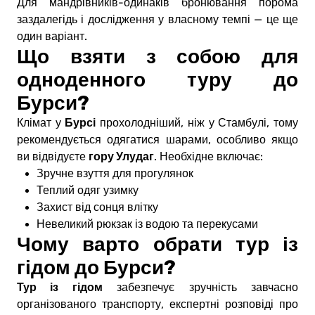
Для мандрівників-одинаків бронювання порома
заздалегідь і дослідження у власному темпі — це ще
один варіант.
Що взяти з собою для
одноденного туру до
Бурси?
Бурсі
Клімат у
прохолодніший, ніж у Стамбулі, тому
рекомендується одягатися шарами, особливо якщо
гору Улудаг
ви відвідуєте
. Необхідне включає:
Зручне взуття для прогулянок
Теплий одяг узимку
Захист від сонця влітку
Невеликий рюкзак із водою та перекусами
Чому варто обрати тур із
гідом до Бурси?
Тур із гідом
забезпечує зручність завчасно
організованого транспорту, експертні розповіді про