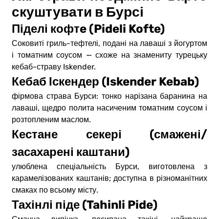
скуштувати в Бурсі
Піделі кофтe (Pideli Kofte)
Соковиті гриль-тефтелі, подані на лаваші з йогуртом
і томатним соусом — схоже на знамениту турецьку
кебаб-страву Iskender.
Кебаб Іскендер (Iskender Kebab)
фірмова страва Бурси: тонко нарізана баранина на
лаваші, щедро политa насиченим томатним соусом і
розтопленим маслом.
Кестане секері (смажені/
засахарені каштани)
улюблена спеціальність Бурси, виготовлена з
карамелізованих каштанів; доступна в різноманітних
смаках по всьому місту.
Тахінлі піде (Tahinli Pide)