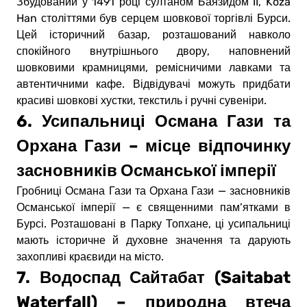
Збудований у 1491 році султаном Баязидом II, Koza
Han століттями був серцем шовкової торгівлі Бурси.
Цей історичний базар, розташований навколо
спокійного внутрішнього двору, наповнений
шовковими крамницями, ремісничими лавками та
автентичними кафе. Відвідувачі можуть придбати
красиві шовкові хустки, текстиль і ручні сувеніри.
6. Усипальниці Османа Гази та
Орхана Гази – місце відпочинку
засновників Османської імперії
Гробниці Османа Гази та Орхана Гази — засновників
Османської імперії — є священними пам’ятками в
Бурсі. Розташовані в Парку Топхане, ці усипальниці
мають історичне й духовне значення та дарують
захопливі краєвиди на місто.
7. Водоспад Сайтабат (Saitabat
Waterfall) – природна втеча