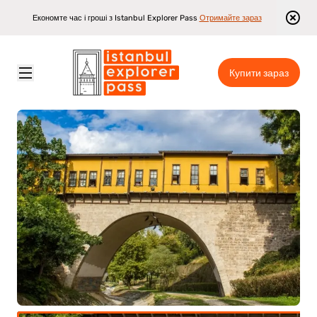
Економте час і гроші з Istanbul Explorer Pass
Отримайте зараз
Купити зараз
Istanbul Explorer Pass
\
Достопримітності
\
Одноденний тур у Бурсу з Стамбула