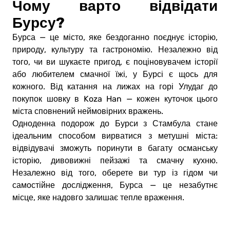
Чому варто відвідати
Бурсу?
Бурса — це місто, яке бездоганно поєднує історію,
природу, культуру та гастрономію. Незалежно від
того, чи ви шукаєте пригод, є поціновувачем історії
або любителем смачної їжі, у Бурсі є щось для
кожного. Від катання на лижах на горі Улудаг до
покупок шовку в Koza Han — кожен куточок цього
міста сповнений неймовірних вражень.
Одноденна подорож до Бурси з Стамбула стане
ідеальним способом вирватися з метушні міста:
відвідувачі зможуть поринути в багату османську
історію, дивовижні пейзажі та смачну кухню.
Незалежно від того, оберете ви тур із гідом чи
самостійне дослідження, Бурса — це незабутнє
місце, яке надовго залишає тепле враження.