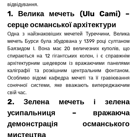
відвідування.
1. Велика мечеть (Ulu Cami) –
серце османської архітектури
Одна з найзнаковіших мечетей Туреччини, Велика
мечеть Бурси була збудована у 1399 році султаном
Баязидом I. Вона має 20 величезних куполів, що
спираються на 12 гігантських колон, і є справжнім
архітектурним шедевром із вражаючими панелями
каліграфії та розкішним центральним фонтаном.
Особливо відомі кафедра мечеті та її гравіювання
сонячної системи, яке вважають випереджаючим
свій час.
2. Зелена мечеть і зелена
усипальниця – вражаюча
демонстрація османського
мистецтва