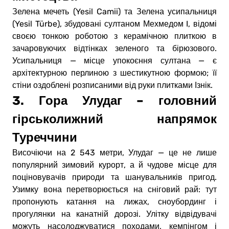
Зелена мечеть (Yesil Camii) та Зелена усипальниця
(Yesil Türbe), збудовані султаном Мехмедом I, відомі
своєю тонкою роботою з керамічною плиткою в
зачаровуючих відтінках зеленого та бірюзового.
Усипальниця — місце упокоєння султана — є
архітектурною перлиною з шестикутною формою; її
стіни оздоблені розписаними від руки плитками Ізнік.
3. Гора Улудаг – головний
гірськолижний напрямок
Туреччини
Височіючи на 2 543 метри, Улудаг — це не лише
популярний зимовий курорт, а й чудове місце для
поціновувачів природи та шанувальників пригод.
Узимку вона перетворюється на сніговий рай: тут
пропонують катання на лижах, сноубординг і
прогулянки на канатній дорозі. Улітку відвідувачі
можуть насолоджуватися походами, кемпінгом і