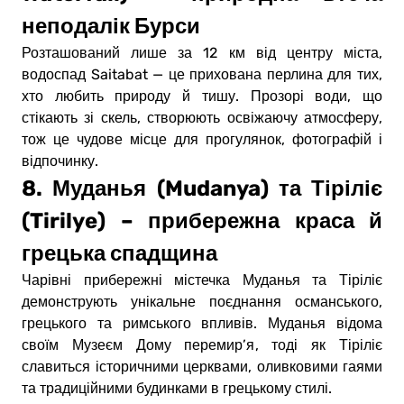
неподалік Бурси
Розташований лише за 12 км від центру міста,
водоспад Saitabat — це прихована перлина для тих,
хто любить природу й тишу. Прозорі води, що
стікають зі скель, створюють освіжаючу атмосферу,
тож це чудове місце для прогулянок, фотографій і
відпочинку.
8. Муданья (Mudanya) та Тіріліє
(Tirilye) – прибережна краса й
грецька спадщина
Чарівні прибережні містечка Муданья та Тіріліє
демонструють унікальне поєднання османського,
грецького та римського впливів. Муданья відома
своїм Музеєм Дому перемир’я, тоді як Тіріліє
славиться історичними церквами, оливковими гаями
та традиційними будинками в грецькому стилі.