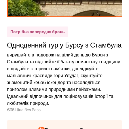
рослий
(12+)
тина
(5-11)
Потрібна попередня бронь
Одноденний тур у Бурсу з Стамбула
0.00€
рослий
вирушайте в подорож на цілий день до Бурси з
0.00€
тина
Стамбула та відкрийте її багату османську спадщину.
відвідайте історичні пам’ятки, досліджуйте
мальовничі краєвиди гори Улудаг, скуштуйте
знаменитий кебаб іскендер та насолодіться
приголомшливими природними пейзажами.
ідеальний відпочинок для поціновувачів історії та
ейти
о
любителів природи.
ати
€35 Ціна без Pass