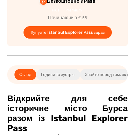
Безкоштовно з Pass
Plus
Premium
Починаючи з €39
Купуйте Istanbul Explorer Pass зараз
Огляд
Години та зустрічі
Знайте перед тим, як ви
Відкрийте для себе
історичне місто Бурса
разом із Istanbul Explorer
Pass