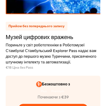
тина
(5-11)
0.00€
рослий
Прийом без попереднього запису
0.00€
тина
Музей цифрових вражень
Пориньте у світ робототехніки в Роботомузеї
Стамбула! Стамбульський Explorer Pass надає вам
доступ до першого музею Туреччини, присвяченого
штучному інтелекту та автоматизації.
ейти
€18 Ціна без Pass
о
ати
Безкоштовно з
Plus
Premium
Починаючи з €39