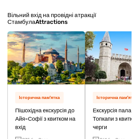
заходів або груп друзів і родини. Щоб
найкраще дотримуватися табличок і вказівок
забезпечити найкращі враження,
персоналу.
Вільний вхід на провідні атракції
рекомендується заздалегідь зв’язатися з
Стамбула
Attractions
музеєм щодо групових бронювань або
варіантів організованих екскурсій.
Історична пам'ятка
Історична пам'ятка
Пішохідна екскурсія до
Екскурсія палацо
Айя-Софії з квитком на
Топкапи з квитком
вхід
черги