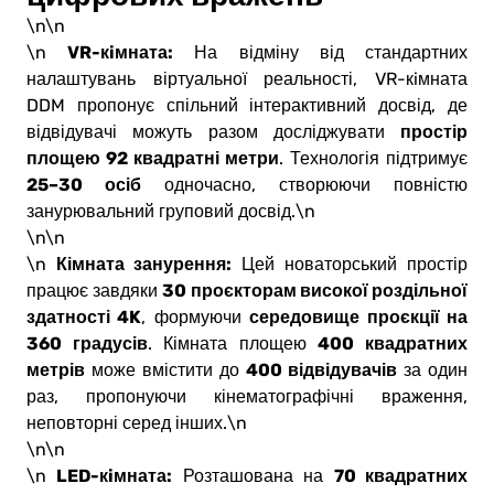
\n\n
VR-кiмната:
\n
На відміну від стандартних
налаштувань віртуальної реальності, VR-кiмната
DDM пропонує спільний інтерактивний досвід, де
простір
відвідувачі можуть разом досліджувати
площею 92 квадратні метри
. Технологія підтримує
25–30 осіб
одночасно, створюючи повністю
занурювальний груповий досвід.\n
\n\n
Кімната занурення:
\n
Цей новаторський простір
30 проєкторам високої роздільної
працює завдяки
здатності 4K
середовище проєкції на
, формуючи
360 градусів
400 квадратних
. Кімната площею
метрів
400 відвідувачів
може вмістити до
за один
раз, пропонуючи кінематографічні враження,
неповторні серед інших.\n
\n\n
LED-кiмната:
70 квадратних
\n
Розташована на