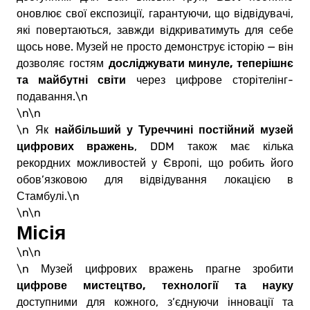
оновлює свої експозиції, гарантуючи, що відвідувачі,
які повертаються, завжди відкриватимуть для себе
щось нове. Музей не просто демонструє історію — він
досліджувати минуле, теперішнє
дозволяє гостям
та майбутні світи
через цифрове сторітелінг-
подавання.\n
\n\n
найбільший у Туреччині постійний музей
\n Як
цифрових вражень
, DDM також має кілька
рекордних можливостей у Європі, що робить його
обов’язковою для відвідування локацією в
Стамбулі.\n
\n\n
Місія
\n\n
\n Музей цифрових вражень прагне зробити
цифрове мистецтво, технології та науку
доступними для кожного, з’єднуючи інновації та