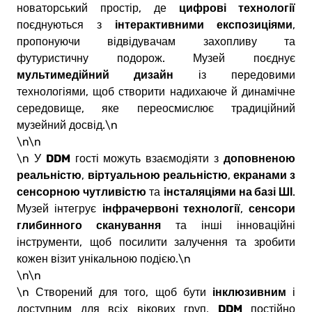
цифрові технології
новаторський простір, де
інтерактивними експозиціями
поєднуються з
,
пропонуючи відвідувачам захопливу та
футуристичну подорож. Музей поєднує
мультимедійний дизайн
із передовими
технологіями, щоб створити надихаюче й динамічне
середовище, яке переосмислює традиційний
музейний досвід.\n
\n\n
DDM
доповненою
\n У
гості можуть взаємодіяти з
реальністю
віртуальною реальністю
екранами з
,
,
сенсорною чутливістю
інсталяціями на базі ШІ
та
.
інфрачервоні технології
сенсори
Музей інтегрує
,
глибинного сканування
та інші інноваційні
інструменти, щоб посилити залучення та зробити
кожен візит унікальною подією.\n
\n\n
інклюзивним
\n Створений для того, щоб бути
і
DDM
доступним для всіх вікових груп,
постійно