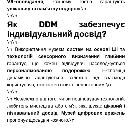
VR-оповідання
, кожному гостю гарантують
унікальну та пам’ятну подорож
.\n
\n\n
Як DDM забезпечує
індивідуальний досвід?
\n\n
систем на основі ШІ
\n Використання музеєм
та
технологій сенсорного визначення глибини
гарантує, що кожен відвідувач насолоджується
персоналізованою подорожжю
. Експозиції
динамічно адаптуються залежно від взаємодії
користувача, тож кожен візит є неповторним.\n
\n\n
\n Незалежно від того, чи ви поціновувач технологій,
цікавий і
любитель мистецтва або сім’я, яка шукає
пізнавальний досвід
Музей цифрових вражень
,
пропонує щось для кожного.\n