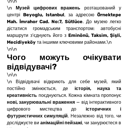
\n\n
Музей цифрових вражень
\n
розташований у
Beyoglu, Istanbul
Örnektepe
центрі
, за адресою
Mah. İmrahor Cad. No:7, Sütlüce
. До музею легко
дістатися громадським транспортом: автобусні
Eminönü, Taksim, Şişli,
маршрути з’єднують його з
Mecidiyeköy
та іншими ключовими районами.\n
\n\n
Чого можуть очікувати
відвідувачі?
\n\n
\n Відвідувачі відкриють для себе музей, який
історія, наука та
постійно змінюється, де
креативність
поєднуються. Кожна кімната пропонує
нові, занурювальні враження
— від інтерактивного
історичних і
цифрового мистецтва до
футуристичних симуляцій
. Незалежно від того, чи
анімаційні пейзажі
досліджуєте ви
, чи занурюєтеся в