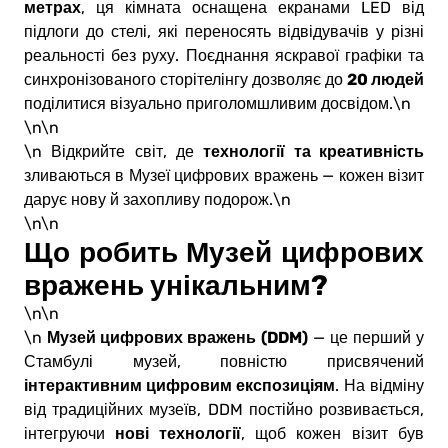
метрах
, ця кімната оснащена екранами LED від
підлоги до стелі, які переносять відвідувачів у різні
реальності без руху. Поєднання яскравої графіки та
20 людей
синхронізованого сторітелінгу дозволяє до
поділитися візуально приголомшливим досвідом.\n
\n\n
технології та креативність
\n Відкрийте світ, де
зливаються в Музеї цифрових вражень — кожен візит
дарує нову й захопливу подорож.\n
\n\n
Що робить Музей цифрових
вражень унікальним?
\n\n
Музей цифрових вражень (DDM)
\n
— це перший у
Стамбулі музей, повністю присвячений
інтерактивним цифровим експозиціям
. На відміну
від традиційних музеїв, DDM постійно розвивається,
нові технології
інтегруючи
, щоб кожен візит був