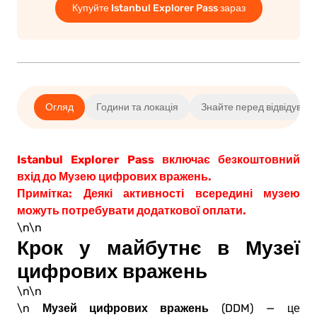
Купуйте Istanbul Explorer Pass зараз
Огляд
Години та локація
Знайте перед відвідуван
Istanbul Explorer Pass включає безкоштовний
вхід до Музею цифрових вражень.
Примітка: Деякі активності всередині музею
можуть потребувати додаткової оплати.
\n\n
Крок у майбутнє в Музеї
цифрових вражень
\n\n
Музей цифрових вражень
\n
(DDM) — це