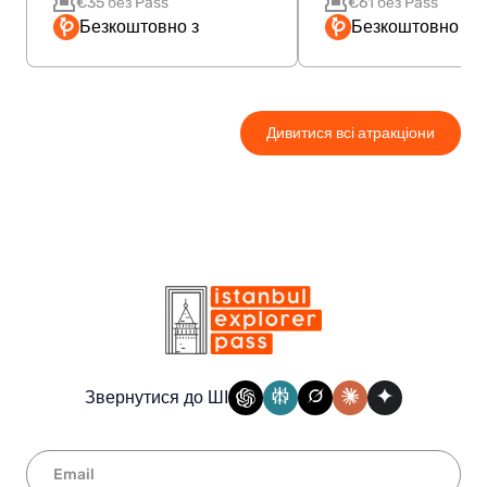
€35 без Pass
€61 без Pass
Безкоштовно з
Безкоштовно з P
Дивитися всі атракціони
Звернутися до ШІ