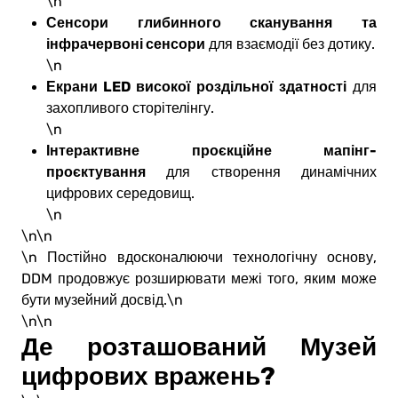
\n
Сенсори глибинного сканування та
інфрачервоні сенсори
для взаємодії без дотику.
\n
Екрани LED високої роздільної здатності
для
захопливого сторітелінгу.
\n
Інтерактивне проєкційне мапінг-
проєктування
для створення динамічних
цифрових середовищ.
\n
\n\n
\n Постійно вдосконалюючи технологічну основу,
DDM продовжує розширювати межі того, яким може
бути музейний досвід.\n
\n\n
Де розташований Музей
цифрових вражень?