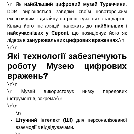
найбільший цифровий музей Туреччини
\n Як
,
DDM вирізняється завдяки своїм новаторським
експозиціям і дизайну на рівні сучасних стандартів.
найбільших і
Кілька його інсталяцій належать до
найсучасніших у Європі
, що позиціонує його як
занурювальних цифрових враженнях
лідера в
.\n
\n\n
Які технології забезпечують
роботу Музею цифрових
вражень?
\n\n
\n Музей використовує низку передових
інструментів, зокрема:\n
\n\n
\n
Штучний інтелект (ШІ)
для персоналізованої
взаємодії з відвідувачами.