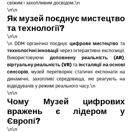
свіжим і захопливим досвідом.\n
\n\n
Як музей поєднує мистецтво
та технології?
\n\n
цифрове мистецтво
\n DDM органічно поєднує
та
технологічні інновації
через інтерактивні експозиції.
доповнену реальність (AR)
Використовуючи
,
віртуальну реальність (VR)
інсталяції на основі
та
сенсорів
, музей перетворює статичні експонати на
динамічні, захопливі середовища, які реагують на
відвідувачів у режимі реального часу.\n
\n\n
Чому Музей цифрових
вражень є лідером у
Європі?
\n\n