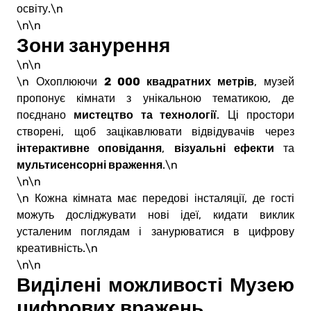
освіту.\n
\n\n
Зони занурення
\n\n
2 000 квадратних метрів
\n Охоплюючи
, музей
пропонує кімнати з унікальною тематикою, де
мистецтво та технології
поєднано
. Ці простори
створені, щоб зацікавлювати відвідувачів через
інтерактивне оповідання
візуальні ефекти
,
та
мультисенсорні враження
.\n
\n\n
\n Кожна кімната має передові інсталяції, де гості
можуть досліджувати нові ідеї, кидати виклик
усталеним поглядам і занурюватися в цифрову
креативність.\n
\n\n
Виділені можливості Музею
цифрових вражень