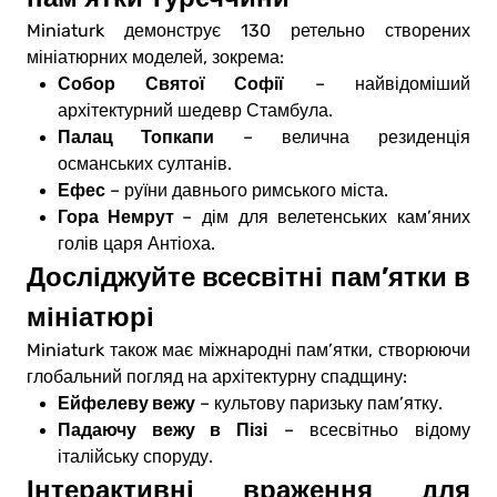
Miniaturk демонструє 130 ретельно створених
мініатюрних моделей, зокрема:
Собор Святої Софії
– найвідоміший
архітектурний шедевр Стамбула.
Палац Топкапи
– велична резиденція
османських султанів.
Ефес
– руїни давнього римського міста.
Гора Немрут
– дім для велетенських кам’яних
голів царя Антіоха.
Досліджуйте всесвітні пам’ятки в
мініатюрі
Miniaturk також має міжнародні пам’ятки, створюючи
глобальний погляд на архітектурну спадщину:
Ейфелеву вежу
– культову паризьку пам’ятку.
Падаючу вежу в Пізі
– всесвітньо відому
італійську споруду.
Інтерактивні враження для