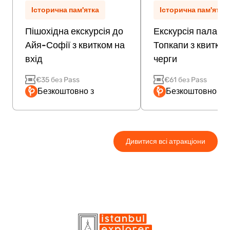
Історична пам'ятка
Історична пам'ятка
Пішохідна екскурсія до
Екскурсія палацо
Айя-Софії з квитком на
Топкапи з квитком
вхід
черги
€35 без Pass
€61 без Pass
Безкоштовно з
Безкоштовно з P
Дивитися всі атракціони