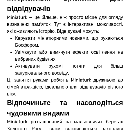
відвідувачів
Miniaturk — це більше, ніж просто місце для огляду
визначних пам’яток. Тут є інтерактивні можливості,
які оживляють історію. Відвідувачі можуть:
Керувати мініатюрними човнами, що рухаються
Босфором.
Увімкнути або вимкнути ефекти освітлення на
вибраних будівлях.
Активувати рухомі потяги для більш
занурювального досвіду.
Ці заняття руками роблять Miniaturk дружньою до
сімей атракцією, ідеальною для відвідувачів різного
віку.
Відпочиньте та насолодіться
чудовими видами
Miniaturk розташований на мальовничих берегах
Золотого Рогу, звідки відкриваються захопливі