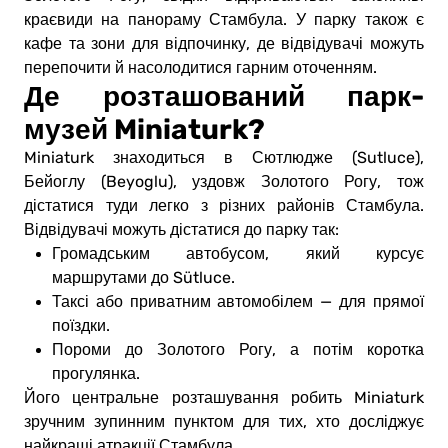
краєвиди на панораму Стамбула. У парку також є
кафе та зони для відпочинку, де відвідувачі можуть
перепочити й насолодитися гарним оточенням.
Де розташований парк-
музей Miniaturk?
Miniaturk знаходиться в Сютлюдже (Sutluce),
Бейоглу (Beyoglu), уздовж Золотого Рогу, тож
дістатися туди легко з різних районів Стамбула.
Відвідувачі можуть дістатися до парку так:
Громадським автобусом, який курсує
маршрутами до Sütluce.
Таксі або приватним автомобілем — для прямої
поїздки.
Пороми до Золотого Рогу, а потім коротка
прогулянка.
Його центральне розташування робить Miniaturk
зручним зупинним пунктом для тих, хто досліджує
найкращі атракції Стамбула.