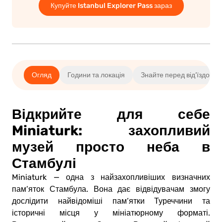
Купуйте Istanbul Explorer Pass зараз
Огляд
Години та локація
Знайте перед від’їздом
Відкрийте для себе
Miniaturk: захопливий
музей просто неба в
Стамбулі
Miniaturk — одна з найзахопливіших визначних
пам’яток Стамбула. Вона дає відвідувачам змогу
дослідити найвідоміші пам’ятки Туреччини та
історичні місця у мініатюрному форматі.