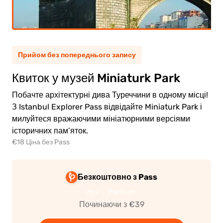
тина
(5-11)
Прийом без попереднього запису
0.00€
рослий
Квиток у музей Miniaturk Park
0.00€
тина
Побачте архітектурні дива Туреччини в одному місці!
З Istanbul Explorer Pass відвідайте Miniaturk Park і
милуйтеся вражаючими мініатюрними версіями
історичних пам’яток.
€18 Ціна без Pass
ейти
о
ати
Безкоштовно з Pass
Plus
Premium
Починаючи з €39