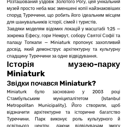
Розташований уздовж Золотого Рогу, цей унікальний
музей просто неба має зменшені копії найзнаковіших
споруд Туреччини, що робить його ідеальним місцем
для шанувальників історії, сімей і туристів.
Завдяки моделям відомих локацій у масштабі 1:25 —
зокрема Ефесу, гори Немрут, собору Святої Софії та
палацу Топкапи — Miniaturk пропонує захопливий
досвід, який демонструє архітектурну та культурну
спадщину Туреччини за одне відвідування.
Історія музею-парку
Miniaturk
Звідки почався Miniaturk?
Miniaturk було засновано у 2003 році
Стамбульським муніципалітетом (Istanbul
Metropolitan Municipality). Його створили, щоб
відзначити архітектурне та історичне багатство
Туреччини. Парк виконує роль культурного й
освітнього центру, даючи відвідувачам змогу