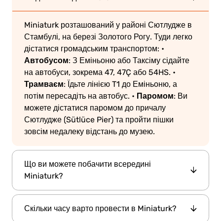
Miniaturk розташований у районі Сютлудже в
Стамбулі, на березі Золотого Рогу.
Туди легко
дістатися громадським транспортом:
•
Автобусом
: З Еміньоню або Таксіму сідайте
на автобуси, зокрема 47, 47Ç або 54HS.
•
Трамваєм
: Їдьте лінією T1 до Еміньоню, а
Паромом
потім пересадіть на автобус.
•
: Ви
можете дістатися паромом до причалу
Сютлудже (Sütlüce Pier) та пройти пішки
зовсім недалеку відстань до музею.
Що ви можете побачити всередині
Miniaturk?
Miniaturk
130
Усередині
ви знайдете понад
Скільки часу варто провести в Miniaturk?
мініатюрних моделей
, що зображують